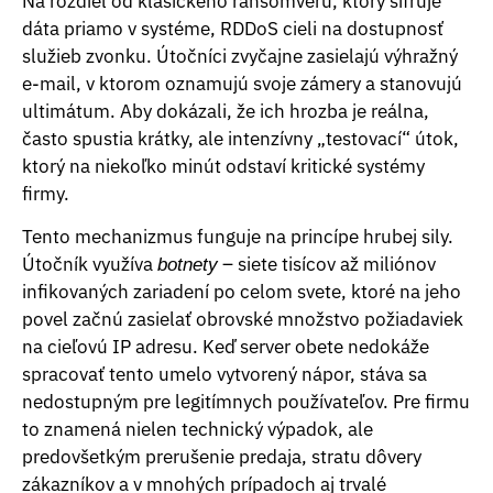
Na rozdiel od klasického ransomvéru, ktorý šifruje
dáta priamo v systéme, RDDoS cieli na dostupnosť
služieb zvonku. Útočníci zvyčajne zasielajú výhražný
e-mail, v ktorom oznamujú svoje zámery a stanovujú
ultimátum. Aby dokázali, že ich hrozba je reálna,
často spustia krátky, ale intenzívny „testovací“ útok,
ktorý na niekoľko minút odstaví kritické systémy
firmy.
Tento mechanizmus funguje na princípe hrubej sily.
Útočník využíva
– siete tisícov až miliónov
botnety
infikovaných zariadení po celom svete, ktoré na jeho
povel začnú zasielať obrovské množstvo požiadaviek
na cieľovú IP adresu. Keď server obete nedokáže
spracovať tento umelo vytvorený nápor, stáva sa
nedostupným pre legitímnych používateľov. Pre firmu
to znamená nielen technický výpadok, ale
predovšetkým prerušenie predaja, stratu dôvery
zákazníkov a v mnohých prípadoch aj trvalé