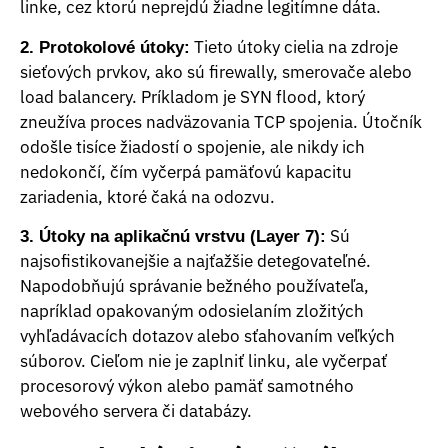
linke, cez ktorú neprejdú žiadne legitímne dáta.
Tieto útoky cielia na zdroje
2. Protokolové útoky:
sieťových prvkov, ako sú firewally, smerovače alebo
load balancery. Príkladom je SYN flood, ktorý
zneužíva proces nadväzovania TCP spojenia. Útočník
odošle tisíce žiadostí o spojenie, ale nikdy ich
nedokončí, čím vyčerpá pamäťovú kapacitu
zariadenia, ktoré čaká na odozvu.
Sú
3. Útoky na aplikačnú vrstvu (Layer 7):
najsofistikovanejšie a najťažšie detegovateľné.
Napodobňujú správanie bežného používateľa,
napríklad opakovaným odosielaním zložitých
vyhľadávacích dotazov alebo sťahovaním veľkých
súborov. Cieľom nie je zaplniť linku, ale vyčerpať
procesorový výkon alebo pamäť samotného
webového servera či databázy.