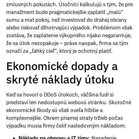
zmluvných pokutách. Útočníci kalkulujú s tým, že pre
manažment bude pragmatickejšie zaplatiť „malú“
sumu a mať pokoj, než investovať do drahej obrany
alebo riskovať dlhotrvajúci výpadok. Problémom však
zostáva, že zaplatenie výkupného nijako negarantuje,
že sa útok nezopakuje – práve naopak, firma sa tým
označí za „ľahký cieľ“, ktorý je ochotný platiť.
Ekonomické dopady a
skryté náklady útoku
Keď sa hovorí o DDoS útokoch, väčšina ľudí si
predstaví len nedostupnú webovú stránku. Skutočné
ekonomické škody sú však oveľa hlbšie a
komplexnejšie. Okrem priamej straty tržieb počas
výpadku musia firmy čeliť nasledovným nákladom:
Nasadenie
Náklady na obnovu a IT tímy: