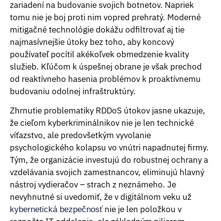
zariadení na budovanie svojich botnetov. Napriek
tomu nie je boj proti nim vopred prehratý. Moderné
mitigačné technológie dokážu odfiltrovať aj tie
najmasívnejšie útoky bez toho, aby koncový
používateľ pocítil akékoľvek obmedzenie kvality
služieb. Kľúčom k úspešnej obrane je však prechod
od reaktívneho hasenia problémov k proaktívnemu
budovaniu odolnej infraštruktúry.
Zhrnutie problematiky RDDoS útokov jasne ukazuje,
že cieľom kyberkriminálnikov nie je len technické
víťazstvo, ale predovšetkým vyvolanie
psychologického kolapsu vo vnútri napadnutej firmy.
Tým, že organizácie investujú do robustnej ochrany a
vzdelávania svojich zamestnancov, eliminujú hlavný
nástroj vydieračov – strach z neznámeho. Je
nevyhnutné si uvedomiť, že v digitálnom veku už
nie je len položkou v
kybernetická bezpečnosť