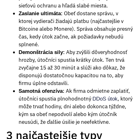
sieťovú ochranu a hľadá slabé miesta.
Obeť dostane správu, v
Zaslanie ultimáta:
ktorej vydierači žiadajú platbu (najčastejšie v
Bitcoine alebo Monere). Správa obsahuje presný
čas, kedy útok začne, ak požiadavky nebudú
splnené.
Aby zvýšili dôveryhodnosť
Demonštrácia sily:
hrozby, útočníci spustia krátky útok. Ten trvá
zvyčajne 15 až 30 minút a slúži ako dôkaz, že
disponujú dostatočnou kapacitou na to, aby
firmu úplne odstavili.
Ak firma odmietne zaplatiť,
Samotná ofenzíva:
útočníci spustia plnohodnotný
, ktorý
DDoS útok
môže trvať hodiny, dni alebo dokonca týždne,
kým sa obeť nepodvolí alebo kým útočník
neusúdi, že ďalšie úsilie je neefektívne.
3 najčastejšie typy