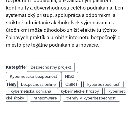
rozpočte IT oddelenia, ale základným pilierom
kontinuity a dôveryhodnosti celého podnikania. Len
systematický prístup, spolupráca s odborníkmi a
striktné odmietanie akéhokoľvek vyjednávania s
útočníkmi môže dlhodobo znížiť efektivitu týchto
špinavých praktík a urobiť z internetu bezpečnejšie
miesto pre legálne podnikanie a inovácie.
Kategórie:
Bezpečnostný projekt
Kybernetická bezpečnosť
NIS2
Témy
bezpečnosť online
CSIRT
kyberbezpečnosť
kybernetická ochrana
kybernetické hrozby
kyberneti
cké útoky
ransomware
trendy v kyberbezpečnosti