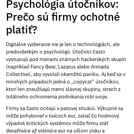
Psychológia útočníkov:
Prečo sú firmy ochotné
platiť?
Digitálne vydieranie nie je len o technológiách, ale
predovšetkým o psychológii. Útočníci často
vystupujú pod menami známych hackerských skupín
(napríklad Fancy Bear, Lazarus alebo Armada
Collective), aby vyvolali okamžitú paniku. Aj keď sa v
mnohých prípadoch jedná o „copycat“ útočníkov,
ktorí len zneužívajú meno slávnej skupiny, strach z
totálneho ochromenia podnikania robí svoje.
Firmy sa často ocitajú v patovej situácii. Výkupné sa
môže pohybovať v tisícoch eur, zatiaľ čo hodinový
výpadok kritických systémov môže firmu stáť
desaťtisíce až státisíce eur na ušlom zisku a