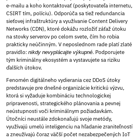
e-mailu a koho kontaktovať (poskytovateľa internetu,
CSIRT tím, políciu). Odporúča sa tiež redundancia
sieťovej infraštruktúry a využívanie Content Delivery
Networks (CDN), ktoré dokážu rozložiť záťaž útoku
na stovky serverov po celom svete, čím ho robia
prakticky neúčinným. V neposlednom rade platí zlaté
pravidlo:
. Podporujete
nikdy nevyplácajte výkupné
tým kriminálny ekosystém a vystavujete sa riziku
ďalších útokov.
Fenomén digitálneho vydierania cez DDoS útoky
predstavuje pre dnešné organizácie kritickú výzvu,
ktorá si vyžaduje kombináciu technologickej
pripravenosti, strategického plánovania a pevnej
neústupnosti voči kriminálnym požiadavkám.
Útočníci neustále zdokonaľujú svoje metódy,
využívajú umelú inteligenciu na hľadanie zraniteľností
a zneužívajú čoraz väčší počet nezabezpečených IoT