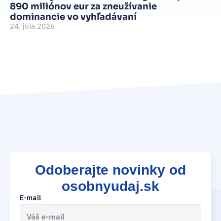
890 miliónov eur za zneužívanie
Je
dominancie vo vyhľadávaní
d
24. júla 2026
je
15
Odoberajte novinky od
osobnyudaj.sk
E-mail