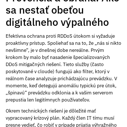
sa nestať obeťou
digitálneho výpalného
Efektívna ochrana proti RDDoS útokom si vyžaduje
proaktívny prístup. Spoliehať sa na to, že „nás si nikto
nevšimne“, je v dnešnej dobe nereálne. Prvým
krokom by malo byť nasadenie špecializovaných
DDoS mitigačných riešení. Tieto služby (často
poskytované v cloude) fungujú ako filter, ktorý v
reálnom čase analyzuje prichádzajúcu prevádzku. V
momente, keď detegujú anomáliu typickú pre útok,
„špinavú“ prevádzku odklonia a k vašim serverom
prepustia len legitímnych používateľov.
Okrem technických riešení je dôležité mať
vypracovaný krízový plán. Každý člen IT tímu musí
presne vedieť, čo robiť v prípade prijatia výhražného