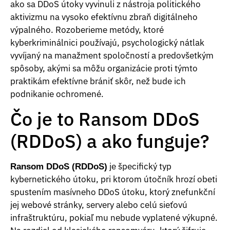
ako sa DDoS útoky vyvinuli z nástroja politického
aktivizmu na vysoko efektívnu zbraň digitálneho
výpalného. Rozoberieme metódy, ktoré
kyberkriminálnici používajú, psychologický nátlak
vyvíjaný na manažment spoločností a predovšetkým
spôsoby, akými sa môžu organizácie proti týmto
praktikám efektívne brániť skôr, než bude ich
podnikanie ochromené.
Čo je to Ransom DDoS
(RDDoS) a ako funguje?
je špecifický typ
Ransom DDoS (RDDoS)
kybernetického útoku, pri ktorom útočník hrozí obeti
spustením masívneho DDoS útoku, ktorý znefunkční
jej webové stránky, servery alebo celú sieťovú
infraštruktúru, pokiaľ mu nebude vyplatené výkupné.