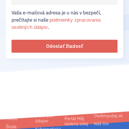
Vaša e-mailová adresa je u nás v bezpečí,
prečítajte si naše
podmienky zpracovania
.
osobných údajov
Odoslať žiadosť
02/ 800 800 80
info@osobnyudaj.sk
Segmenty
Služby
Podpora
O nás
Obec
Ochrana
Referencie
Spoločnosť
osobných
Osobnyudaj.sk
Mesto
Portál Môj
údajov
osobný údaj
Náš tím
Škola
Kybernetická