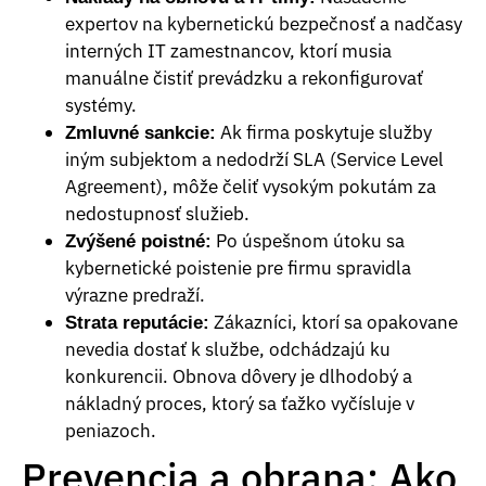
expertov na kybernetickú bezpečnosť a nadčasy
interných IT zamestnancov, ktorí musia
manuálne čistiť prevádzku a rekonfigurovať
systémy.
Ak firma poskytuje služby
Zmluvné sankcie:
iným subjektom a nedodrží SLA (Service Level
Agreement), môže čeliť vysokým pokutám za
nedostupnosť služieb.
Po úspešnom útoku sa
Zvýšené poistné:
kybernetické poistenie pre firmu spravidla
výrazne predraží.
Zákazníci, ktorí sa opakovane
Strata reputácie:
nevedia dostať k službe, odchádzajú ku
konkurencii. Obnova dôvery je dlhodobý a
nákladný proces, ktorý sa ťažko vyčísluje v
peniazoch.
Prevencia a obrana: Ako