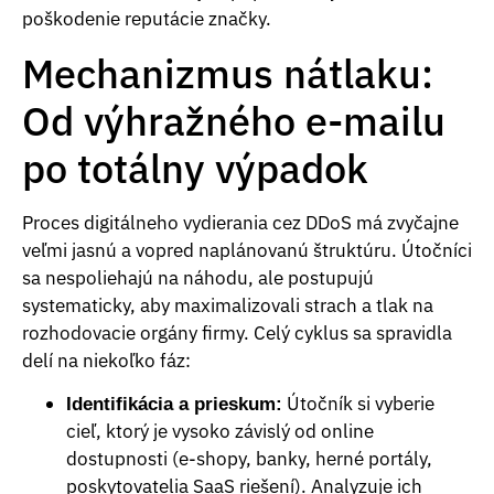
poškodenie reputácie značky.
Mechanizmus nátlaku:
Od výhražného e-mailu
po totálny výpadok
Proces digitálneho vydierania cez DDoS má zvyčajne
veľmi jasnú a vopred naplánovanú štruktúru. Útočníci
sa nespoliehajú na náhodu, ale postupujú
systematicky, aby maximalizovali strach a tlak na
rozhodovacie orgány firmy. Celý cyklus sa spravidla
delí na niekoľko fáz:
Útočník si vyberie
Identifikácia a prieskum:
cieľ, ktorý je vysoko závislý od online
dostupnosti (e-shopy, banky, herné portály,
poskytovatelia SaaS riešení). Analyzuje ich