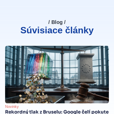
/ Blog /
Súvisiace články
Novinky
Be
Rekordný tlak z Bruselu: Google čelí pokute
int