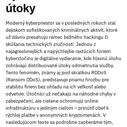
útoky
Moderný kyberpriestor sa v posledných rokoch stal
dejiskom sofistikovaných kriminálnych aktivít, ktoré
už dávno presahujú rámec bežného hackingu či
skúšania technických zručností. Jednou z
najagresívnejších a najrýchlejšie rastúcich foriem
kyberzločinu je digitálne vydieranie, kde hlavnú úlohu
zohrávajú distribuované útoky odmietnutia služby.
Tento fenomén, známy aj pod skratkou RDDoS
(Ransom DDoS), predstavuje priamu hrozbu pre
stabilitu firiem bez ohľadu na ich veľkosť alebo
odvetvie. Útočníci už nečakajú na náhodné chyby v
zabezpečení, ale cielene ochromujú online
infraštruktúru s jediným cieľom – prinútiť obeť k
rýchlej platbe v anonymných kryptomenách. V
nasledujúcom texte sa podrobne zaoberáme tým,