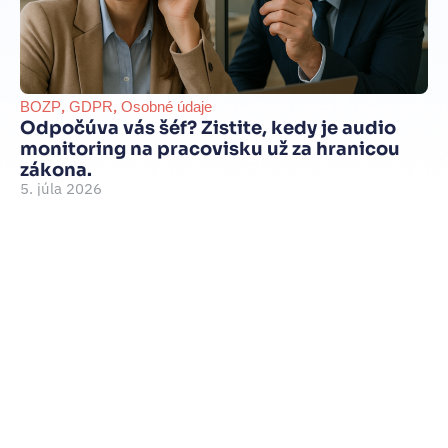
,
,
BOZP
GDPR
Osobné údaje
B
Odpočúva vás šéf? Zistite, kedy je audio
Sl
monitoring na pracovisku už za hranicou
GD
zákona.
mô
5. júla 2026
22