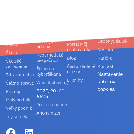
02/ 800 800 80
info@osobnyudaj.sk
Segmenty
Služby
Podpora
O nás
Obec
Ochrana
Referencie
Spoločnosť
osobných
Osobnyudaj.sk
Mesto
Portál Môj
údajov
osobný údaj
Náš tím
Škola
Kybernetická
Blog
Kariéra
bezpečnosť
Školské
zariadenie
Často kladené
Kontakt
Šikana a
otázky
kyberšikana
Nastavenie
Zdravotníctvo
E-knihy
súborov
Whistleblowing
Štátna správa
cookies
BOZP, PO, CO
E-shop
a PZS
Malý podnik
Poradca online
Veľký podnik
Anonymizér
Iný subjekt