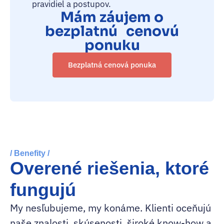
pravidiel a postupov.
Mám záujem o
bezplatnú cenovú
ponuku
Bezplatná cenová ponuka
/ Benefity /
Overené riešenia, ktoré
fungujú
My nesľubujeme, my konáme. Klienti oceňujú
naše znalosti, skúsenosti, široké know-how a