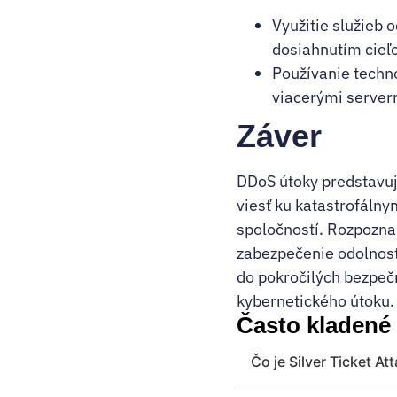
Využitie služieb 
dosiahnutím cieľo
Používanie techn
viacerými server
Záver
DDoS útoky predstavuj
viesť ku katastrofálny
spoločností. Rozpozna
zabezpečenie odolnosti
do pokročilých bezpeč
kybernetického útoku.
Často kladené
Čo je Silver Ticket At