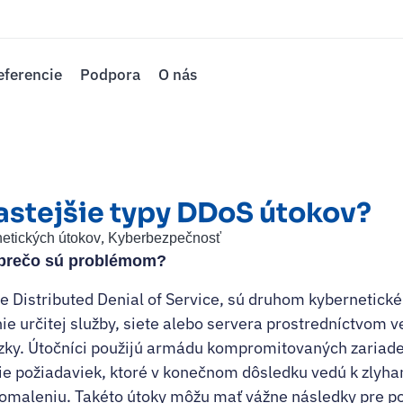
eferencie
Podpora
O nás
astejšie typy DDoS útokov?
,
netických útokov
Kyberbezpečnosť
 prečo sú problémom?
e Distributed Denial of Service, sú druhom kybernetické
ie určitej služby, siete alebo servera prostredníctvom 
zky. Útočníci použijú armádu kompromitovaných zariad
e požiadaviek, ktoré v konečnom dôsledku vedú k zlyhan
omaleniu. Takéto útoky môžu mať vážne následky pre po