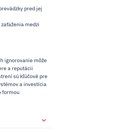
prevádzky pred jej
e zaťaženia medzi
ch ignorovanie môže
ere a reputácii
trení sú kľúčové pre
ystémov a investícia
o formou