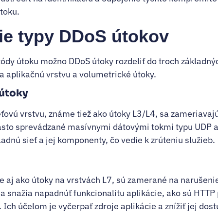
útoku.
šie typy DDoS útokov
ódy útoku možno DDoS útoky rozdeliť do troch základnýc
na aplikačnú vrstvu a volumetrické útoky.
 útoky
ťovú vrstvu, známe tiež ako útoky L3/L4, sa zameriavajú
 často sprevádzané masívnymi dátovými tokmi typu UDP a
ladnú sieť a jej komponenty, čo vedie k zrúteniu služieb.
 aj ako útoky na vrstvách L7, sú zamerané na narušenie 
 sa snažia napadnúť funkcionalitu aplikácie, ako sú HTTP
 Ich účelom je vyčerpať zdroje aplikácie a znížiť jej dos