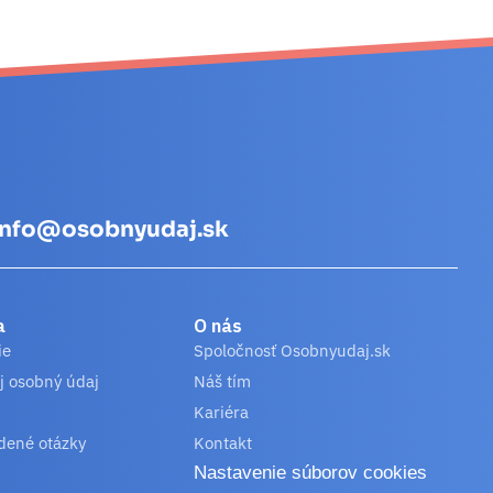
info@osobnyudaj.sk
a
O nás
ie
Spoločnosť Osobnyudaj.sk
j osobný údaj
Náš tím
Kariéra
dené otázky
Kontakt
Nastavenie súborov cookies