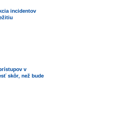
kcia incidentov
žitiu
prístupov v
esť skôr, než bude