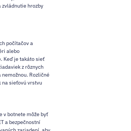
a zvládnutie hrozby
ch počítačov a
éri alebo
 Keď je takáto sieť
iadaviek z rôznych
va nemožnou. Rozličné
 na sieťovú vrstvu
ie v botnete môže byť
IT a bezpečnostní
ovaných zariadení, aby