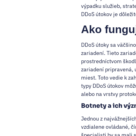
výpadku služieb, strat
DDoS útokov je dôležité
Ako fungu
DDoS útoky sa väčšino
zariadení. Tieto zaria
prostredníctvom škodli
zariadení pripravená,
miest. Toto vedie k za
typy DDoS útokov môžu 
alebo na vrstvy protok
Botnety a ich vý
Jednou z najvážnejších
vzdialene ovládané, č
špecialisti by sa mali