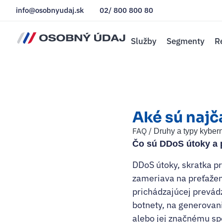
info@osobnyudaj.sk
02/ 800 800 80
Služby
Segmenty
R
Aké sú najč
FAQ /
Druhy a typy kyber
Čo sú DDoS útoky a
DDoS útoky, skratka pr
zameriava na preťažen
prichádzajúcej prevád
botnety, na generovani
alebo jej značnému sp