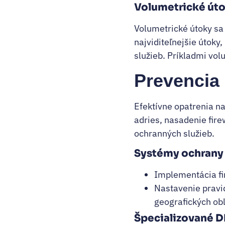
Volumetrické út
Volumetrické útoky sa
najviditeľnejšie útoky
služieb. Príkladmi vol
Prevencia
Efektívne opatrenia na
adries, nasadenie fire
ochranných služieb.
Systémy ochrany a
Implementácia fir
Nastavenie pravi
geografických obl
Špecializované D