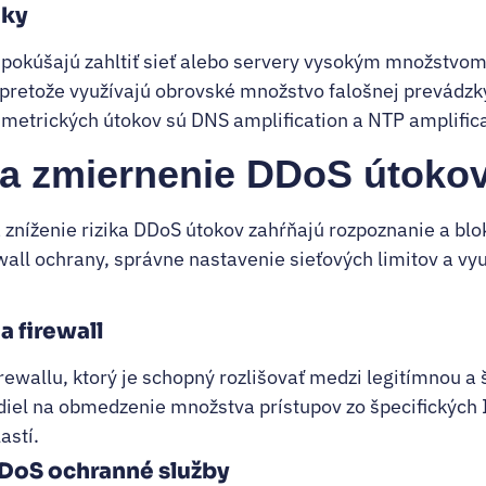
oky
 pokúšajú zahltiť sieť alebo servery vysokým množstvom 
, pretože využívajú obrovské množstvo falošnej prevádzk
umetrických útokov sú DNS amplification a NTP amplifica
 a zmiernenie DDoS útoko
 zníženie rizika DDoS útokov zahŕňajú rozpoznanie a blo
wall ochrany, správne nastavenie sieťových limitov a vyu
 firewall
ewallu, ktorý je schopný rozlišovať medzi legitímnou a
diel na obmedzenie množstva prístupov zo špecifických 
astí.
DoS ochranné služby