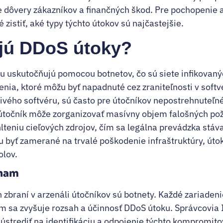
e dôvery zákazníkov a finančných škod. Pre pochopenie 
 zistiť, aké typy týchto útokov sú najčastejšie.
jú DDoS útoky?
u uskutočňujú pomocou botnetov, čo sú siete infikovaný
denia, ktoré môžu byť napadnuté cez zraniteľnosti v softv
vého softvéru, sú často pre útočníkov nepostrehnuteľné.
 útočník môže zorganizovať masívny objem falošných pož
hlteniu cieľových zdrojov, čím sa legálna prevádzka stá
byť zamerané na trvalé poškodenie infraštruktúry, útok
olov.
znam
 zbraní v arzenáli útočníkov sú botnety. Každé zariaden
ím sa zvyšuje rozsah a účinnosť DDoS útoku. Správcovia 
 sústrediť na identifikáciu a odpojenie týchto kompromit