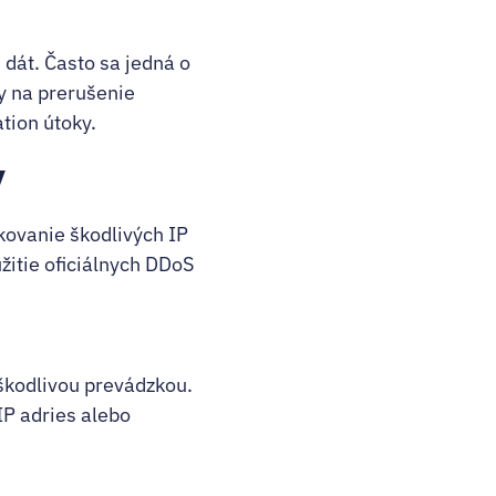
dát. Často sa jedná o
y na prerušenie
tion útoky.
v
kovanie škodlivých IP
žitie oficiálnych DDoS
 škodlivou prevádzkou.
IP adries alebo