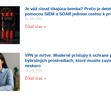
Je váš cloud tikajúca bomba? Prečo je dete
pomocou SIEM a SOAR jedinou cestou k pre
15. júla 2026
Čítať viac »
VPN je mŕtve: Moderné prístupy k ochrane 
hybridných prostrediach, ktoré musíte zavi
neskoro
15. júla 2026
Čítať viac »