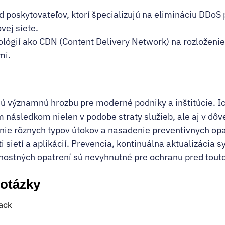
od poskytovateľov, ktorí špecializujú na elimináciu DDoS 
vej siete.
ológií ako CDN (Content Delivery Network) na rozloženi
mi.
ú významnú hrozbu pre moderné podniky a inštitúcie. I
m následkom nielen v podobe straty služieb, ale aj v dôv
nie rôznych typov útokov a nasadenie preventívnych opa
 sietí a aplikácií. Prevencia, kontinuálna aktualizácia s
nostných opatrení sú nevyhnutné pre ochranu pred tout
 otázky
tack