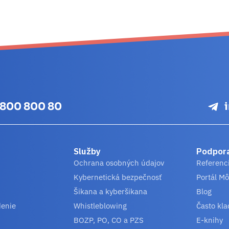
 800 800 80
Služby
Podpor
Ochrana osobných údajov
Referenc
Kybernetická bezpečnosť
Portál Mô
Šikana a kyberšikana
Blog
denie
Whistleblowing
Často kla
BOZP, PO, CO a PZS
E-knihy