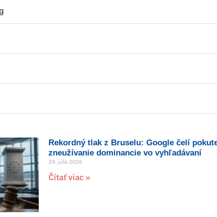
ng
Rekordný tlak z Bruselu: Google čelí pokut
zneužívanie dominancie vo vyhľadávaní
24. júla 2026
Čítať viac »