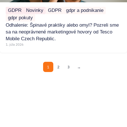
GDPR
Novinky
GDPR
gdpr a podnikanie
gdpr pokuty
Odhalenie: Špinavé praktiky alebo omyl? Pozreli sme
sa na neoprávnené marketingové hovory od Tesco
Mobile Czech Republic.
1. júla 2026
1
2
3
→
02/ 800 800 80
info@osobnyudaj.sk