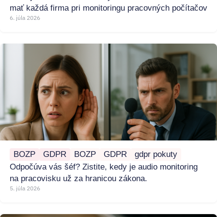
mať každá firma pri monitoringu pracovných počítačov
6. júla 2026
BOZP
GDPR
BOZP
GDPR
gdpr pokuty
Odpočúva vás šéf? Zistite, kedy je audio monitoring
na pracovisku už za hranicou zákona.
5. júla 2026