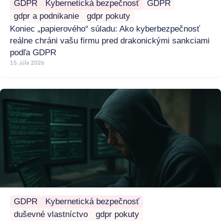
GDPR
Kybernetická bezpečnosť
GDPR
gdpr a podnikanie
gdpr pokuty
Koniec „papierového“ súladu: Ako kyberbezpečnosť
reálne chráni vašu firmu pred drakonickými sankciami
podľa GDPR
15. júla 2026
GDPR
Kybernetická bezpečnosť
duševné vlastníctvo
gdpr pokuty