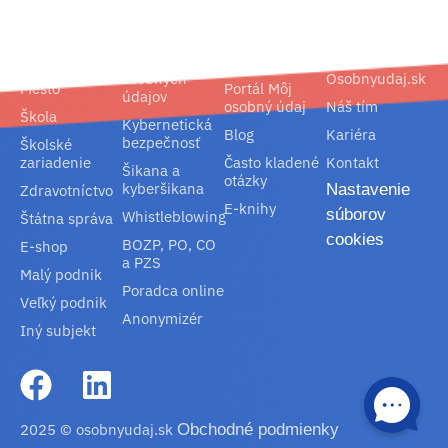
Segmenty
Služby
Podpora
O nás
Obec
Ochrana
Referencie
Spoločnosť
osobných
Osobnyudaj.sk
Mesto
Portál Môj
údajov
osobný údaj
Náš tím
Škola
Kybernetická
Blog
Kariéra
bezpečnosť
Školské
zariadenie
Často kladené
Kontakt
Šikana a
otázky
kyberšikana
Nastavenie
Zdravotníctvo
E-knihy
súborov
Whistleblowing
Štátna správa
cookies
BOZP, PO, CO
E-shop
a PZS
Malý podnik
Poradca online
Veľký podnik
Anonymizér
Iný subjekt
2025 © osobnyudaj.sk
Obchodné podmienky