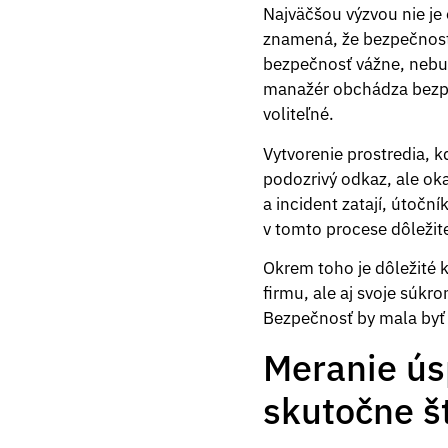
Najväčšou výzvou nie je
znamená, že bezpečnosť 
bezpečnosť vážne, nebud
manažér obchádza bezpečn
voliteľné.
Vytvorenie prostredia, k
podozrivý odkaz, ale ok
a incident zatají, útočn
v tomto procese dôležitej
Okrem toho je dôležité 
firmu, ale aj svoje súkr
Bezpečnosť by mala byť 
Meranie úsp
skutočne š