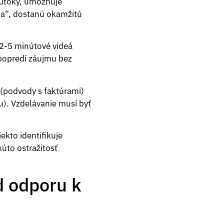
 útoky, umožňuje
tia“, dostanú okamžitú
 2-5 minútové videá
 popredí záujmu bez
(podvody s faktúrami)
u). Vzdelávanie musí byť
ekto identifikuje
úto ostražitosť
d odporu k