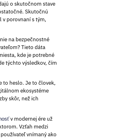
edajú o skutočnom stave
dostatočné. Skutočnú
 v porovnaní s tým,
enie na bezpečnostné
vateľom? Tieto dáta
miesta, kde je potrebné
de týchto výsledkov, čím
e to heslo. Je to človek,
igitálnom ekosystéme
zby skôr, než ich
v modernej ére už
nosť
aktorom. Vzťah medzi
 používateľ vnímaný ako