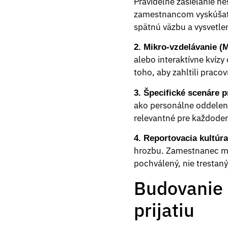
Pravidelné zasielanie n
zamestnancom vyskúšať s
spätnú väzbu a vysvetlen
2. Mikro-vzdelávanie (M
alebo interaktívne kvíz
toho, aby zahltili prac
3. Špecifické scenáre p
ako personálne oddelenie
relevantné pre každode
4. Reportovacia kultúra
hrozbu. Zamestnanec musí
pochválený, nie trestaný,
Budovanie 
prijatiu