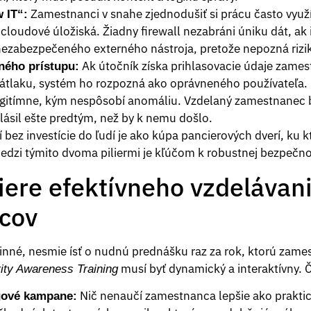
Zamestnanci v snahe zjednodušiť si prácu často využ
 IT“:
 cloudové úložiská. Žiadny firewall nezabráni úniku dát, a
ezabezpečeného externého nástroja, pretože nepozná rizi
Ak útočník získa prihlasovacie údaje zam
ného prístupu:
tlaku, systém ho rozpozná ako oprávneného používateľa. 
egitímne, kým nespôsobí anomáliu. Vzdelaný zamestnanec 
lásil ešte predtým, než by k nemu došlo.
í bez investície do ľudí je ako kúpa pancierových dverí, ku
zi týmito dvoma piliermi je kľúčom k robustnej bezpečno
iere efektívneho vzdelávan
cov
inné, nesmie ísť o nudnú prednášku raz za rok, ktorú zames
musí byť dynamický a interaktívny.
ity Awareness Training
Nič nenaučí zamestnanca lepšie ako prakti
gové kampane: