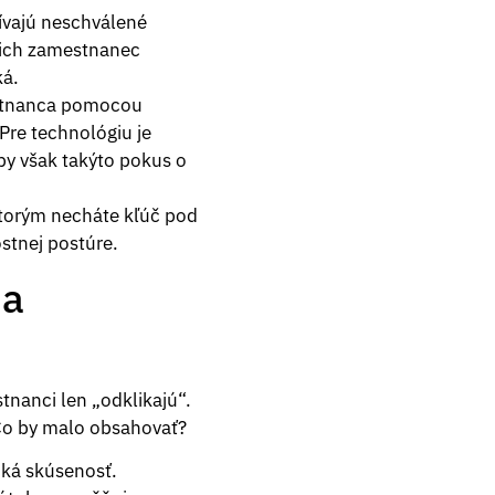
ívajú neschválené
k ich zamestnanec
ká.
estnanca pomocou
Pre technológiu je
by však takýto pokus o
 ktorým necháte kľúč pod
stnej postúre.
ia
tnanci len „odklikajú“.
 Čo by malo obsahovať?
cká skúsenosť.