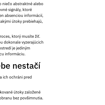
o niečo abstraktné alebo
vné signály, ktoré
en absenciou informácií,
kými útoky prebiehajú,
roces, ktorý musíte žiť.
rbu dokonale vyzerajúcich
ostredí je jediným
úcu informáciu.
ebe nestačí
a ich ochráni pred
tikované útoky založené
 obranu bez povšimnutia.