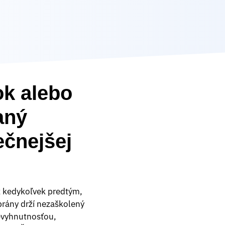
ok alebo
aný
ečnejšej
ež kedykoľvek predtým,
 brány drží nezaškolený
nevyhnutnosťou,