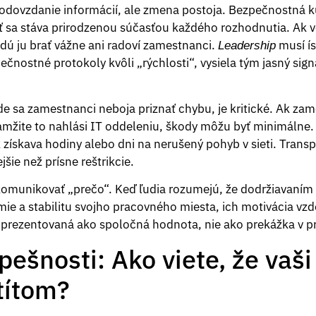
 odovzdanie informácií, ale zmena postoja. Bezpečnostná ku
sa stáva prirodzenou súčasťou každého rozhodnutia. Ak v
ú ju brať vážne ani radoví zamestnanci.
musí ís
Leadership
ostné protokoly kvôli „rýchlosti“, vysiela tým jasný signá
de sa zamestnanci neboja priznať chybu, je kritické. Ak za
amžite to nahlási IT oddeleniu, škody môžu byť minimálne. 
ík získava hodiny alebo dni na nerušený pohyb v sieti. Tran
šie než prísne reštrikcie.
komunikovať „prečo“. Keď ľudia rozumejú, že dodržiavaním 
omie a stabilitu svojho pracovného miesta, ich motivácia vz
prezentovaná ako spoločná hodnota, nie ako prekážka v pr
ešnosti: Ako viete, že vaši
títom?