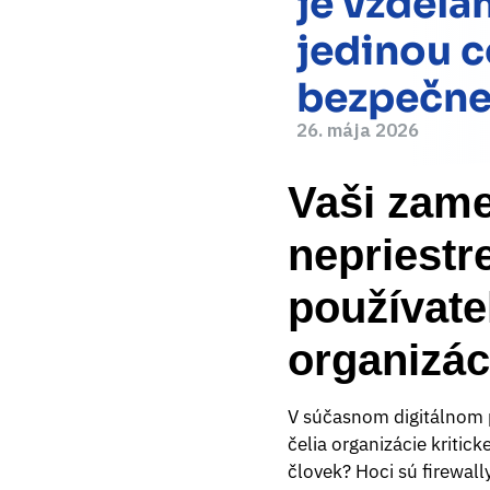
je vzdela
jedinou c
bezpečnej
26. mája 2026
Vaši zame
nepriestr
používate
organizác
V súčasnom digitálnom p
čelia organizácie kritick
človek? Hoci sú firewal