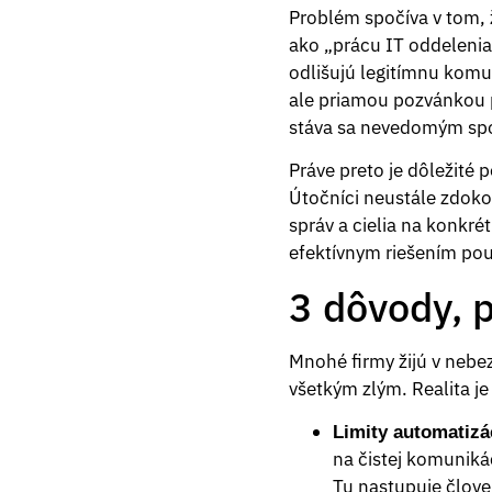
Problém spočíva v tom, 
ako „prácu IT oddelenia
odlišujú legitímnu komu
ale priamou pozvánkou 
stáva sa nevedomým spo
Práve preto je dôležité p
Útočníci neustále zdokon
správ a cielia na konkré
efektívnym riešením použ
3 dôvody, 
Mnohé firmy žijú v nebe
všetkým zlým. Realita je
Limity automatizá
na čistej komuniká
Tu nastupuje človek