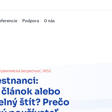
eferencie
Podpora
O nás
,
Kybernetická bezpečnosť
NIS2
stnanci:
 článok alebo
elný štít? Prečo