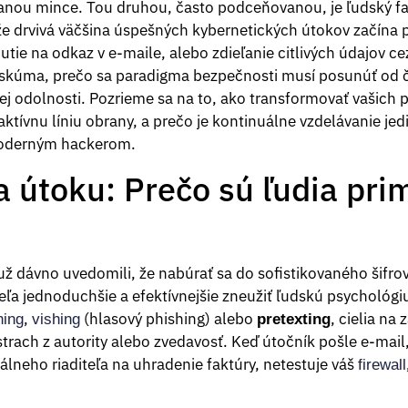
ranou mince. Tou druhou, často podceňovanou, je ľudský fak
e drvivá väčšina úspešných kybernetických útokov začína 
utie na odkaz v e-maile, alebo zdieľanie citlivých údajov 
skúma, prečo sa paradigma bezpečnosti musí posunúť od či
 odolnosti. Pozrieme sa na to, ako transformovať vašich 
aktívnu líniu obrany, a prečo je kontinuálne vzdelávanie je
 moderným hackerom.
a útoku: Prečo sú ľudia pr
 už dávno uvedomili, že nabúrať sa do sofistikovaného šifrov
eľa jednoduchšie a efektívnejšie zneužiť ľudskú psychológ
,
(hlasový phishing) alebo
, cielia na
hing
vishing
pretexting
 strach z autority alebo zvedavosť. Keď útočník pošle e-mail
lneho riaditeľa na uhradenie faktúry, netestuje váš
firewall