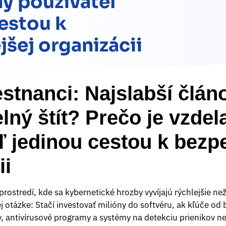
ný používateľ
estou k
šej organizácii
stnanci: Najslabší člán
elný štít? Prečo je vzdel
ľ jedinou cestou k bezp
ii
rostredí, kde sa kybernetické hrozby vyvíjajú rýchlejšie n
ej otázke: Stačí investovať milióny do softvéru, ak kľúče od
ly, antivírusové programy a systémy na detekciu prienikov 