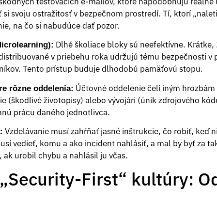
eškodných testovacích e-mailov, ktoré napodobňujú reálne
i svoju ostražitosť v bezpečnom prostredí. Tí, ktorí „nale
ie, na čo si nabudúce dať pozor.
Dlhé školiace bloky sú neefektívne. Krátke,
icrolearning):
y distribuované v priebehu roka udržujú tému bezpečnosti v
ovníkov. Tento prístup buduje dlhodobú pamäťovú stopu.
Účtovné oddelenie čelí iným hrozbám 
re rôzne oddelenia:
 (škodlivé životopisy) alebo vývojári (únik zdrojového kód
nnú prácu daného jednotlivca.
Vzdelávanie musí zahŕňať jasné inštrukcie, čo robiť, keď ni
:
 vedieť, komu a ako incident nahlásiť, a mal by byť za tak
 ak urobil chybu a nahlásil ju včas.
„Security-First“ kultúry: O