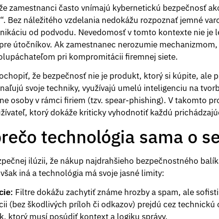
že zamestnanci často vnímajú kybernetickú bezpečnosť ak
“. Bez náležitého vzdelania nedokážu rozpoznať jemné varo
nikáciu od podvodu. Nevedomosť v tomto kontexte nie je l
pre útočníkov. Ak zamestnanec nerozumie mechanizmom, a
lupáchateľom pri kompromitácii firemnej siete.
ochopiť, že bezpečnosť nie je produkt, ktorý si kúpite, ale p
aľujú svoje techniky, využívajú umelú inteligenciu na tvo
tne osoby v rámci firiem (tzv. spear-phishing). V takomto pr
ívateľ, ktorý dokáže kriticky vyhodnotiť každú prichádzaj
prečo technológia sama o s
zpečnej ilúzii, že nákup najdrahšieho bezpečnostného balík
 však iná a technológia má svoje jasné limity:
Filtre dokážu zachytiť známe hrozby a spam, ale sofis
cie:
cii (bez škodlivých príloh či odkazov) prejdú cez technickú
, ktorý musí posúdiť kontext a logiku správy.