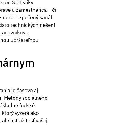
tor. Štatistiky
práve u zamestnanca – či
cez nezabezpečený kanál.
sto technických riešení
pracovníkov z
dinou udržateľnou
imárnym
ania je časovo aj
iu. Metódy sociálneho
 základné ľudské
, ktorý vyzerá ako
, ale ostražitosť vašej