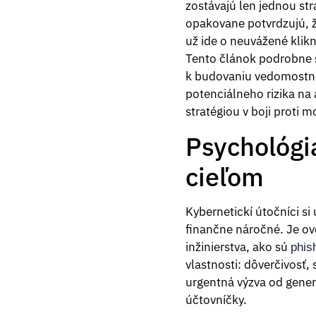
zostávajú len jednou st
opakovane potvrdzujú, ž
už ide o neuvážené klikn
Tento článok podrobne 
k budovaniu vedomostnej
potenciálneho rizika na 
stratégiou v boji proti
Psychológi
cieľom
Kybernetickí útočníci si
finančne náročné. Je ov
inžinierstva, ako sú
phis
vlastnosti: dôverčivosť,
urgentná výzva od generá
účtovníčky.