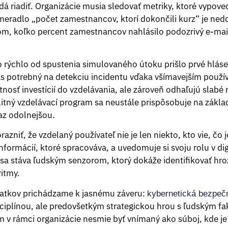
dá riadiť. Organizácie musia sledovať metriky, ktoré vypov
 meradlo „počet zamestnancov, ktorí dokončili kurz“ je ne
m, koľko percent zamestnancov nahlásilo podozrivý e-mail
o rýchlo od spustenia simulovaného útoku prišlo prvé hlás
as potrebný na detekciu incidentu vďaka všímavejším použí
nosť investícií do vzdelávania, ale zároveň odhaľujú slabé 
alitný vzdelávací program sa neustále prispôsobuje na zákla
az odolnejšou.
azniť, že vzdelaný používateľ nie je len niekto, kto vie, čo j
nformácií, ktoré spracováva, a uvedomuje si svoju rolu v d
 sa stáva ľudským senzorom, ktorý dokáže identifikovať hro
itmy.
atkov prichádzame k jasnému záveru:
kybernetická bezpeč
isciplínou, ale predovšetkým strategickou hrou s ľudským f
 v rámci organizácie nesmie byť vnímaný ako súboj, kde je