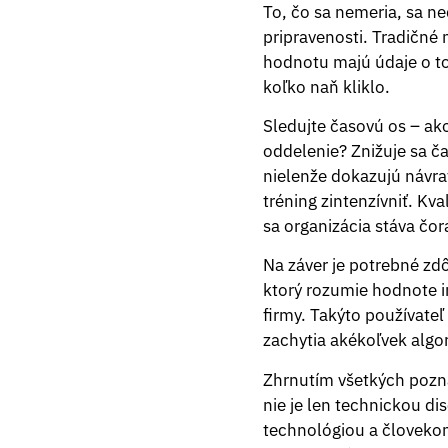
To, čo sa nemeria, sa ne
pripravenosti. Tradičné
hodnotu majú údaje o to
koľko naň kliklo.
Sledujte časovú os – ak
oddelenie? Znižuje sa č
nielenže dokazujú návrat
tréning zintenzívniť. Kv
sa organizácia stáva čor
Na záver je potrebné zdôr
ktorý rozumie hodnote i
firmy. Takýto používateľ
zachytia akékoľvek algor
Zhrnutím všetkých pozn
nie je len technickou d
technológiou a človekom