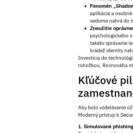
Fenomén „Shadow
aplikácie a osobné
vedome nahrá do n
Zneužitie oprávne
psychologického ná
takéto správanie l
krádež identity nah
Investícia do technológi
rohožkou. Rovnováha med
Kľúčové pil
zamestnan
Aby bolo vzdelávanie úč
Moderný prístup k
Secur
1. Simulované phishin