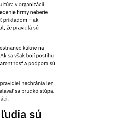
ltúra v organizácii
edenie firmy neberie
ť príkladom – ak
l, že pravidlá sú
mestnanec klikne na
Ak sa však bojí postihu
sparentnosť a podpora sú
pravidiel nechránia len
delávať sa prudko stúpa.
áci.
 ľudia sú