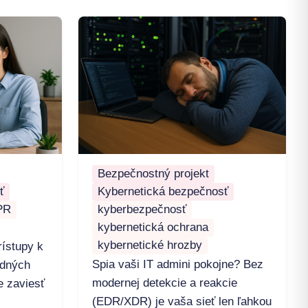
Bezpečnostný projekt
ť
Kybernetická bezpečnosť
PR
kyberbezpečnosť
kybernetická ochrana
kybernetické hrozby
ístupy k
Spia vaši IT admini pokojne? Bez
idných
modernej detekcie a reakcie
e zaviesť
(EDR/XDR) je vaša sieť len ľahkou