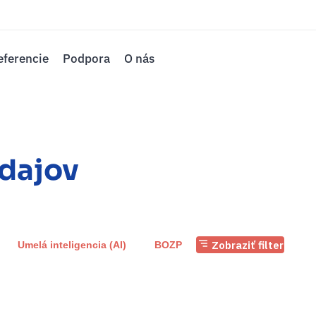
eferencie
Podpora
O nás
dajov
Zobraziť filter
Umelá inteligencia (AI)
BOZP