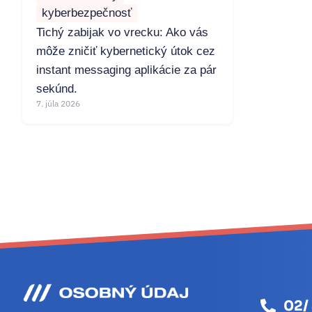
kyberbezpečnosť
Tichý zabijak vo vrecku: Ako vás
môže zničiť kybernetický útok cez
instant messaging aplikácie za pár
sekúnd.
7. júla 2026
02/