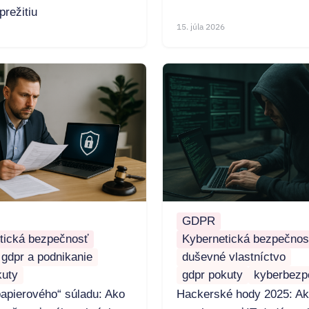
prežitiu
15. júla 2026
GDPR
tická bezpečnosť
Kybernetická bezpečnos
gdpr a podnikanie
duševné vlastníctvo
kuty
gdpr pokuty
kyberbezp
papierového“ súladu: Ako
Hackerské hody 2025: A