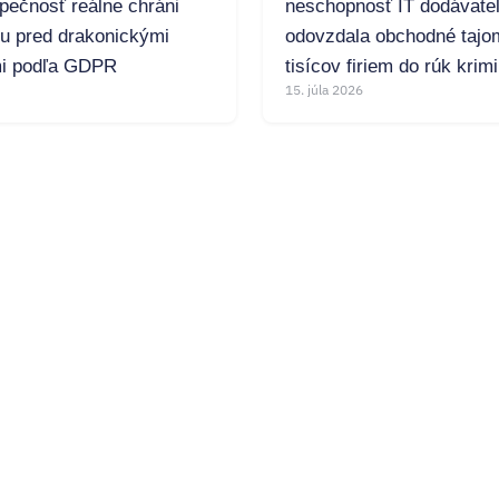
pečnosť reálne chráni
neschopnosť IT dodávate
mu pred drakonickými
odovzdala obchodné tajo
i podľa GDPR
tisícov firiem do rúk krim
15. júla 2026