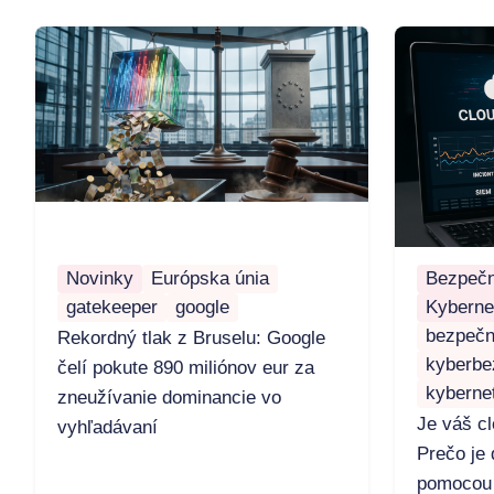
Novinky
Európska únia
Bezpečn
gatekeeper
google
Kyberne
bezpečn
Rekordný tlak z Bruselu: Google
kyberbe
čelí pokute 890 miliónov eur za
kyberne
zneužívanie dominancie vo
Je váš c
vyhľadávaní
Prečo je 
pomocou