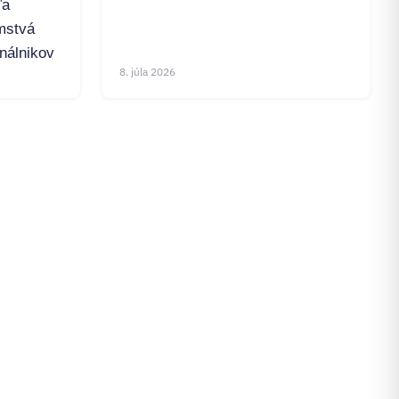
ľa
mstvá
inálnikov
8. júla 2026