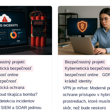
ostný projekt
Bezpečnostný projekt
tická bezpečnosť
Kybernetická bezpečnos
osť online
bezpečnosť online
GD
zpečnosť
krádež identity
tická ochrana
VPN je mŕtve: Moderné pr
loud tikajúca bomba?
ochrane prístupov v hybr
detekcia incidentov
prostrediach, ktoré musít
 SIEM a SOAR jedinou
skôr, než bude neskoro