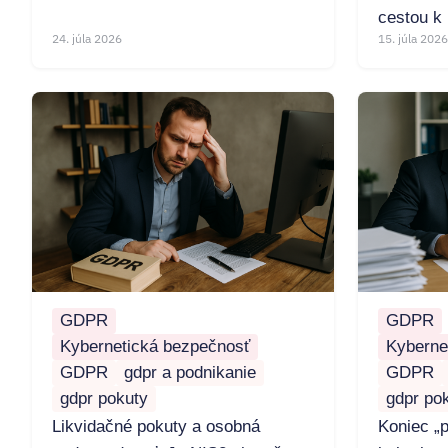
cestou k 
24. júla 2026
15. júla 2026
GDPR
GDPR
Kybernetická bezpečnosť
Kyberne
GDPR
gdpr a podnikanie
GDPR
gdpr pokuty
gdpr po
Likvidačné pokuty a osobná
Koniec „