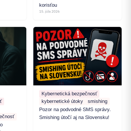
korisťou
15. júla 2026
Kybernetická bezpečnosť
ť
kybernetické útoky
smishing
Pozor na podvodné SMS správy.
ečnosť
Smishing útočí aj na Slovensku!
ko