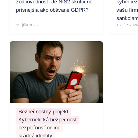
zodpovednosť: Je NIS2 skutočne
kyberbez
prísnejšia ako obávané GDPR?
vašu fir
sankciam
15. júla 2026
15. júla 2026
Bezpečnostný projekt
Kybernetická bezpečnosť
bezpečnosť online
krádež identity