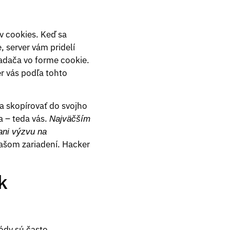
v cookies. Keď sa
 server vám pridelí
liadača vo forme cookie.
r vás podľa tohto
a skopírovať do svojho
a – teda vás.
Najväčším
ani výzvu na
vašom zariadení. Hacker
k
tódy sú často