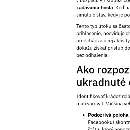
v bezpečí. Pri krádeži co
Keď ha
zadávania hesla.
simuluje stav, kedy je p
Tento typ útoku sa čast
prihlásenie, neeviduje c
predchádzajúcej aktivity
dokážu získať prístup d
bez odhalenia.
Ako rozpozn
ukradnuté 
Identifikovať krádež relá
mali varovať. Väčšina ve
Podozrivá poloha 
Facebooku) skontro
štátu, ktorý nepoz