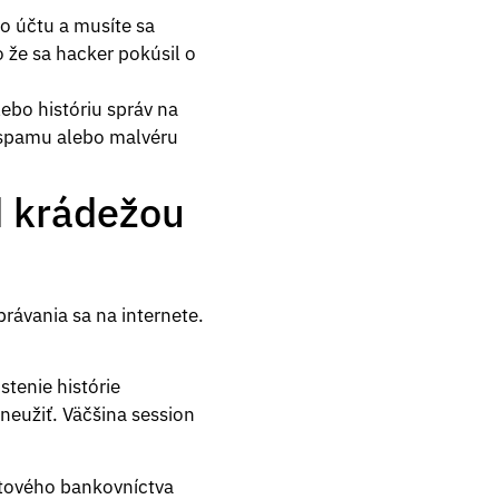
o účtu a musíte sa
o že sa hacker pokúsil o
ebo históriu správ na
e spamu alebo malvéru
d krádežou
rávania sa na internete.
stenie histórie
neužiť. Väčšina session
etového bankovníctva