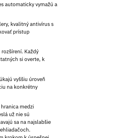
ies automaticky vymažú a
ry, kvalitný antivírus s
kovať prístup
rozšírení. Každý
atných si overte, k
úkajú vyššiu úroveň
ciu na konkrétny
 hranica medzi
slá už nie sú
avajú sa na najslabšie
rehliadačoch.
ím krokom k úspešnej