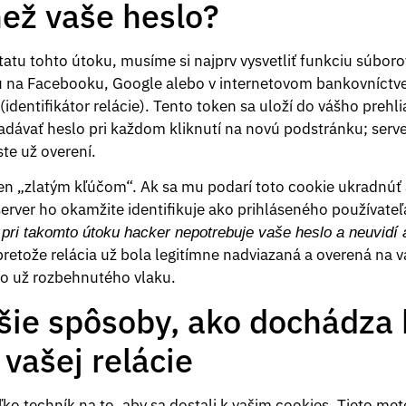
než vaše heslo?
atu tohto útoku, musíme si najprv vysvetliť funkciu súboro
tu na Facebooku, Google alebo v internetovom bankovníctve,
(identifikátor relácie). Tento token sa uloží do vášho preh
ávať heslo pri každom kliknutí na novú podstránku; serve
ste už overení.
ken „zlatým kľúčom“. Ak sa mu podarí toto cookie ukradnúť 
erver ho okamžite identifikuje ako prihláseného používateľ
pri takomto útoku hacker nepotrebuje vaše heslo a neuvidí 
pretože relácia už bola legitímne nadviazaná a overená na 
o už rozbehnutého vlaku.
jšie spôsoby, ako dochádza 
vašej relácie
ľko techník na to, aby sa dostali k vašim cookies. Tieto me