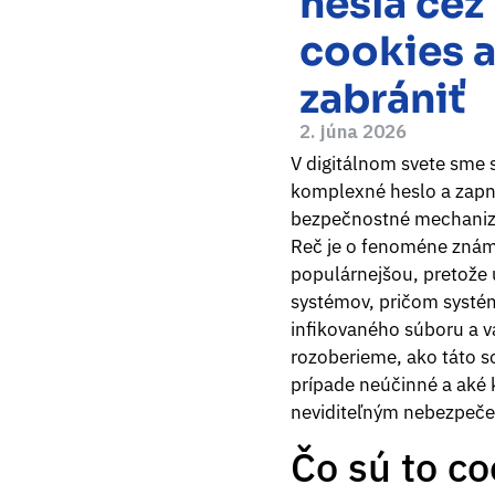
hesla cez
cookies 
zabrániť
2. júna 2026
V digitálnom svete sme s
komplexné heslo a zapnu
bezpečnostné mechanizmy
Reč je o fenoméne zn
populárnejšou, pretože 
systémov, pričom systém 
infikovaného súboru a va
rozoberieme, ako táto s
prípade neúčinné a aké k
neviditeľným nebezpeč
Čo sú to co