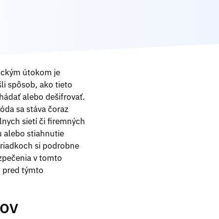
etickým útokom je
i spôsob, ako tieto
ádať alebo dešifrovať.
óda sa stáva čoraz
ych sietí či firemných
u alebo stiahnutie
h riadkoch si podrobne
zpečenia v tomto
i pred týmto
rov