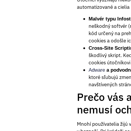
automatizované a cielia 
Malvér typu Infost
neškodný softvér (
kód určený na preh
cookies a odošle ic
Cross-Site Scripti
škodlivý skript. Ke
cookies útočníkovi 
Adware
a podvodné
ktoré sľubujú zmenu
navštívených strán
Prečo vás a
nemusí och
Mnohí používatelia žijú