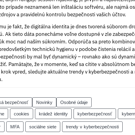
o prípade neznamená len inštaláciu softvéru, ale najmä ost
drojov a pravidelnú kontrolu bezpečnosti vašich účtov.
u je fakt, že digitálna identita je dnes tvorená súborom d
jú. Ak tieto dáta ponecháme voľne dostupné v zle zabezpe
k moc nad naším súkromím. Odporúča sa preto kombinovať
redovšetkým technickú hygienu v podobe čistenia relácií 
k bezpečnosti by mal byť dynamický – rovnako ako sú dynami
žiť. Pamätajte, že v momente, keď sa cítite v absolútnom b
o krok vpred, sledujte aktuálne trendy v kyberbezpečnosti a
u.
ká bezpečnosť
Novinky
Osobné údaje
ne
cookies
krádež identity
kyberbezpečnosť
kybern
r
MFA
sociálne siete
trendy v kyberbezpečnosti