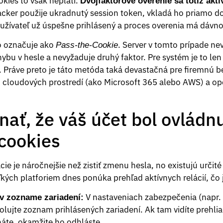
okies to však neplatí.
Dvojfaktorové overenie sa totiž akt
cker použije ukradnutý session token, vkladá ho priamo do
oužívateľ už úspešne prihlásený a proces overenia má dávn
o označuje ako
. Server v tomto prípade ne
Pass-the-Cookie
hybu v hesle a nevyžaduje druhý faktor. Pre systém je to le
. Práve preto je táto metóda taká devastačná pre firemnú b
o cloudových prostredí (ako Microsoft 365 alebo AWS) a ope
ať, že váš účet bol ovládn
cookies
cie je náročnejšie než zistiť zmenu hesla, no existujú určité 
ľkých platforiem dnes ponúka prehľad aktívnych relácií, čo 
V nastaveniach zabezpečenia (napr. 
v zozname zariadení:
lujte zoznam prihlásených zariadení. Ak tam vidíte prehli
náte, okamžite ho odhláste.