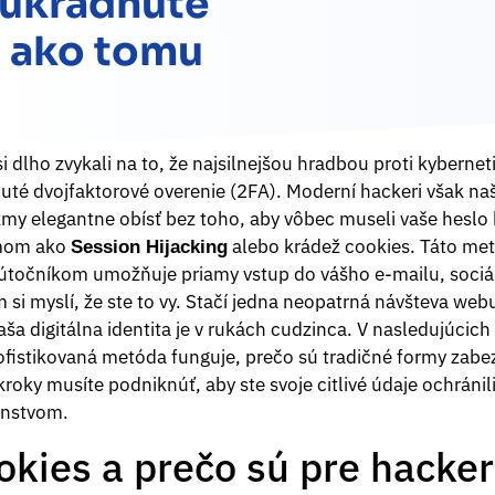
 ukradnuté
a ako tomu
i dlho zvykali na to, že najsilnejšou hradbou proti kybern
té dvojfaktorové overenie (2FA). Moderní hackeri však našl
 elegantne obísť bez toho, aby vôbec museli vaše heslo h
ámom ako
alebo krádež cookies. Táto met
Session Hijacking
útočníkom umožňuje priamy vstup do vášho e-mailu, sociáln
si myslí, že ste to vy. Stačí jedna neopatrná návšteva web
ša digitálna identita je v rukách cudzinca. V nasledujúcic
ofistikovaná metóda funguje, prečo sú tradičné formy zabe
roky musíte podniknúť, aby ste svoje citlivé údaje ochránil
enstvom.
okies a prečo sú pre hacke