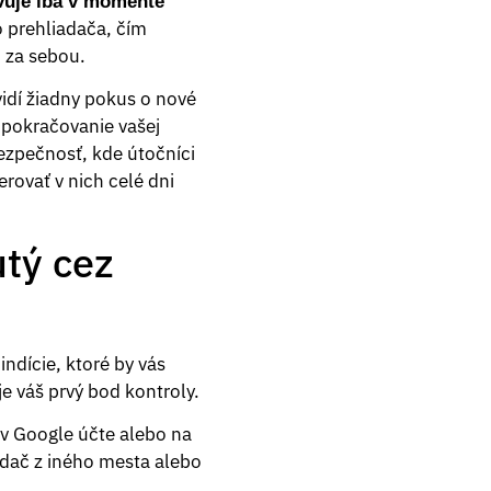
ivuje iba v momente
 prehliadača, čím
o za sebou.
vidí žiadny pokus o nové
n pokračovanie vašej
ezpečnosť, kde útočníci
rovať v nich celé dni
utý cez
indície, ktoré by vás
je váš prvý bod kontroly.
v Google účte alebo na
adač z iného mesta alebo