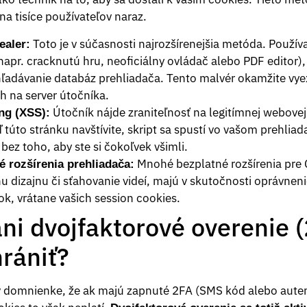
na tisíce používateľov naraz.
Toto je v súčasnosti najrozšírenejšia metóda. Používa
ealer:
napr. cracknutú hru, neoficiálny ovládač alebo PDF editor),
ľadávanie databáz prehliadača. Tento malvér okamžite vye
h na server útočníka.
Útočník nájde zraniteľnosť na legitímnej webovej 
ng (XSS):
ď túto stránku navštívite, skript sa spustí vo vašom prehliad
bez toho, aby ste si čokoľvek všimli.
Mnohé bezplatné rozšírenia pre 
 rozšírenia prehliadača:
 dizajnu či sťahovanie videí, majú v skutočnosti oprávnenie
ok, vrátane vašich session cookies.
ni dvojfaktorové overenie 
rániť?
 v domnienke, že ak majú zapnuté 2FA (SMS kód alebo autent