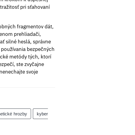
ražitosť pri sťahovaní
robných fragmentov dát,
čenom prehliadači,
 silné heslá, správne
a používania bezpečných
cké metódy tých, ktorí
ezpečí, ste zvyčajne
 nenechajte svoje
etické hrozby
kyber