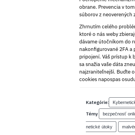
obrane. Prevencia v tomt
súborov z neoverených z
Zhrnutím celého problém
ktoré o nás weby zbiera
dávame útočníkom do rú
nakonfigurované 2FA a p
pripojení. Váš prístup 
sa snažia vaše dáta zneu
najzraniteľnejší. Buďte 
cookies napospas osud
Kategórie:
Kybernetic
Témy
bezpečnosť onli
netické útoky
malvé