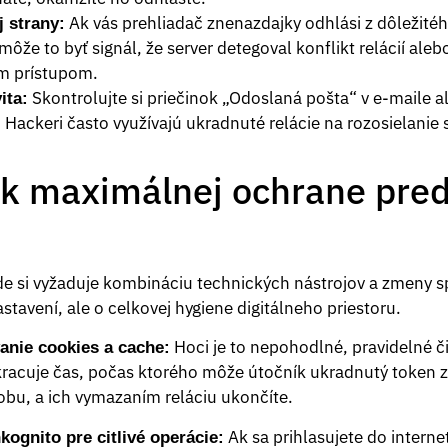
Ak vás prehliadač znenazdajky odhlási z dôležitéh
 strany:
môže to byť signál, že server detegoval konflikt relácií aleb
ím prístupom.
Skontrolujte si priečinok „Odoslaná pošta“ v e-maile al
ita:
. Hackeri často využívajú ukradnuté relácie na rozosielani
 k maximálnej ochrane pre
de si vyžaduje kombináciu technických nástrojov a zmeny sp
stavení, ale o celkovej hygiene digitálneho priestoru.
Hoci je to nepohodlné, pravidelné či
anie cookies a cache:
kracuje čas, počas ktorého môže útočník ukradnutý token z
bu, a ich vymazaním reláciu ukončíte.
Ak sa prihlasujete do intern
kognito pre citlivé operácie: