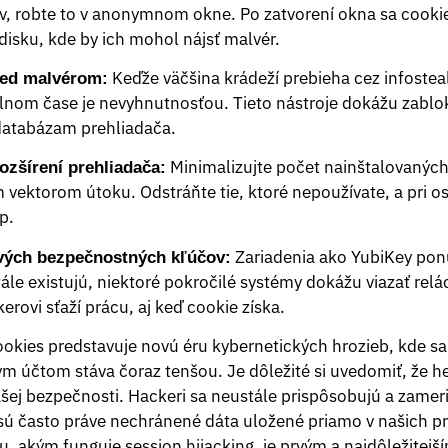
v, robte to v anonymnom okne. Po zatvorení okna sa cook
disku, kde by ich mohol nájsť malvér.
Keďže väčšina krádeží prebieha cez infosteale
red malvérom:
lnom čase je nevyhnutnosťou. Tieto nástroje dokážu zablo
 databázam prehliadača.
Minimalizujte počet nainštalovaných 
ozšírení prehliadača:
vektorom útoku. Odstráňte tie, ktoré nepoužívate, a pri ost
p.
Zariadenia ako YubiKey pon
ových bezpečnostných kľúčov:
ále existujú, niektoré pokročilé systémy dokážu viazať relá
erovi sťaží prácu, aj keď cookie získa.
okies predstavuje novú éru kybernetických hrozieb, kde sa
účtom stáva čoraz tenšou. Je dôležité si uvedomiť, že he
šej bezpečnosti. Hackeri sa neustále prispôsobujú a zameri
 sú často práve nechránené dáta uložené priamo v našich p
akým funguje session hijacking, je prvým a najdôležitejš