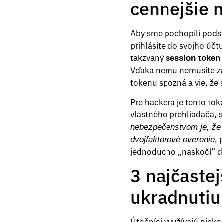
cennejšie 
Aby sme pochopili podst
prihlásite do svojho úč
takzvaný
session token
Vďaka nemu nemusíte zad
tokenu spozná a vie, že 
Pre hackera je tento to
vlastného prehliadača, s
nebezpečenstvom je, že 
, 
dvojfaktorové overenie
jednoducho „naskočí“ d
3 najčaste
ukradnutiu 
Útočníci využívajú nieko