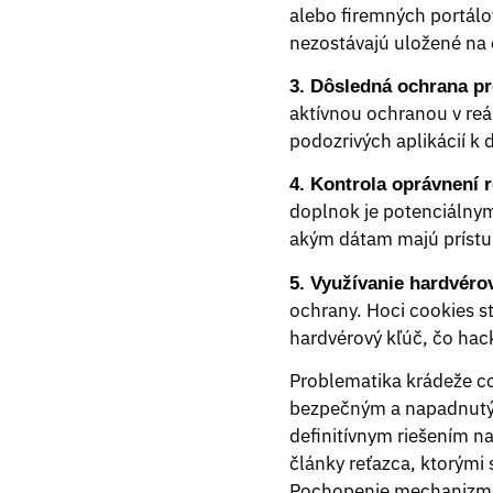
alebo firemných portálo
nezostávajú uložené na 
3. Dôsledná ochrana p
aktívnou ochranou v reá
podozrivých aplikácií k
4. Kontrola oprávnení r
doplnok je potenciálnym 
akým dátam majú prístu
5. Využívanie hardvér
ochrany. Hoci cookies st
hardvérový kľúč, čo hack
Problematika krádeže co
bezpečným a napadnutým 
definitívnym riešením na
články reťazca, ktorými
Pochopenie mechanizmu, 