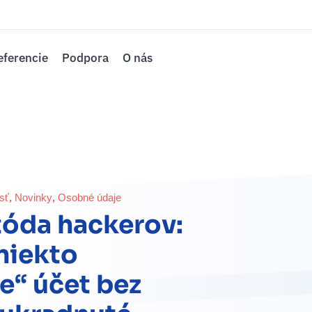
eferencie
Podpora
O nás
,
,
sť
Novinky
Osobné údaje
óda hackerov:
niekto
e“ účet bez