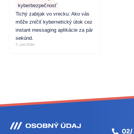
kyberbezpečnosť
Tichý zabijak vo vrecku: Ako vás
môže zničiť kybernetický útok cez
instant messaging aplikácie za pár
sekúnd.
7. júla 2026
02/