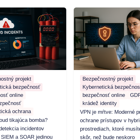
ostný projekt
Bezpečnostný projekt
tická bezpečnosť
Kybernetická bezpečnos
osť online
bezpečnosť online
GD
zpečnosť
krádež identity
tická ochrana
VPN je mŕtve: Moderné pr
loud tikajúca bomba?
ochrane prístupov v hybr
detekcia incidentov
prostrediach, ktoré musít
 SIEM a SOAR jedinou
skôr, než bude neskoro