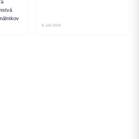
ľa
mstvá
inálnikov
8. júla 2026