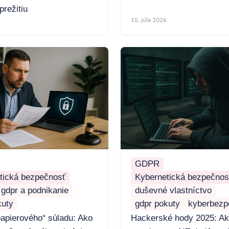
prežitiu
15. júla 2026
GDPR
tická bezpečnosť
Kybernetická bezpečnos
gdpr a podnikanie
duševné vlastníctvo
kuty
gdpr pokuty
kyberbezp
papierového“ súladu: Ako
Hackerské hody 2025: A