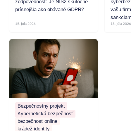
zodpovednosť: Je NIS2 skutočne
kyberbez
prísnejšia ako obávané GDPR?
vašu fir
sankciam
15. júla 2026
15. júla 2026
Bezpečnostný projekt
Kybernetická bezpečnosť
bezpečnosť online
krádež identity