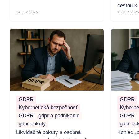
cestou k 
24. júla 2026
15. júla 2026
GDPR
GDPR
Kybernetická bezpečnosť
Kyberne
GDPR
gdpr a podnikanie
GDPR
gdpr pokuty
gdpr po
Likvidačné pokuty a osobná
Koniec „