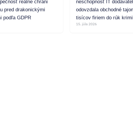
pečnosť reálne chráni
neschopnosť IT dodávate
mu pred drakonickými
odovzdala obchodné tajo
i podľa GDPR
tisícov firiem do rúk krim
15. júla 2026