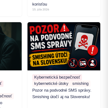
korisťou
15. júla 2026
Kybernetická bezpečnosť
ť
kybernetické útoky
smishing
Pozor na podvodné SMS správy.
ečnosť
Smishing útočí aj na Slovensku!
ko