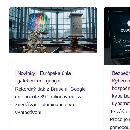
Novinky
Európska únia
Bezpečn
gatekeeper
google
Kyberne
bezpečn
Rekordný tlak z Bruselu: Google
kyberbe
čelí pokute 890 miliónov eur za
kyberne
zneužívanie dominancie vo
Je váš c
vyhľadávaní
Prečo je 
pomocou