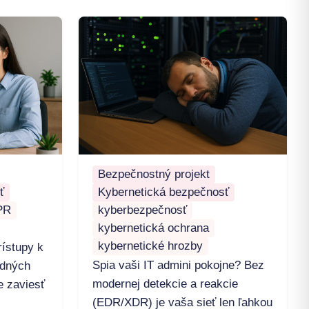
Bezpečnostný projekt
ť
Kybernetická bezpečnosť
PR
kyberbezpečnosť
kybernetická ochrana
kybernetické hrozby
ístupy k
Spia vaši IT admini pokojne? Bez
idných
modernej detekcie a reakcie
e zaviesť
(EDR/XDR) je vaša sieť len ľahkou