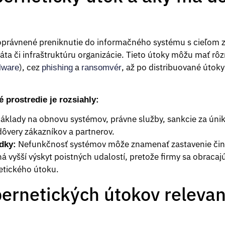
oprávnené preniknutie do informačného systému s cieľom zí
áta či infraštruktúru organizácie. Tieto útoky môžu mať rô
), cez
a
, až po distribuované útok
lware
phishing
ransomvér
 prostredie je rozsiahly:
áklady na obnovu systémov, právne služby, sankcie za únik
dôvery zákazníkov a partnerov.
Nefunkčnosť systémov môže znamenať zastavenie čin
dky:
 vyšší výskyt poistných udalostí, pretože firmy sa obracajú
etického útoku.
bernetických útokov releva