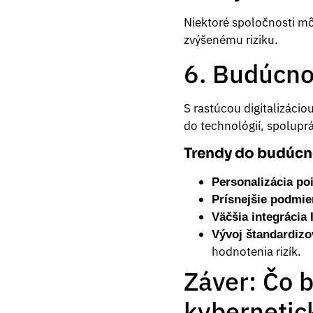
Niektoré spoločnosti môž
zvýšenému riziku.
6. Budúcnos
S rastúcou digitalizácio
do technológií, spolupr
Trendy do budúcn
Personalizácia po
Prísnejšie podmie
Väčšia integrácia 
Vývoj štandardiz
hodnotenia rizík.
Záver: Čo b
kybernetic