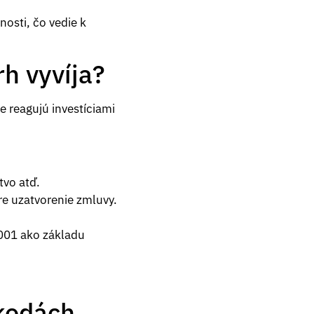
nosti, čo vedie k
h vyvíja?
e reagujú investíciami
tvo atď.
e uzatvorenie zmluvy.
001 ako základu
škodách