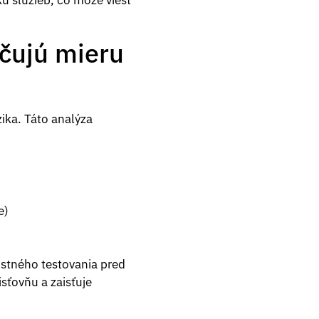
u služieb, čo môže viesť
rčujú mieru
ika. Táto analýza
e)
ostného testovania pred
sťovňu a zaisťuje