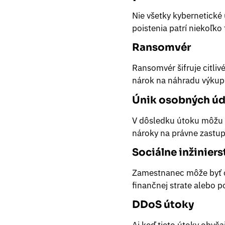
Nie všetky kybernetické 
poistenia patrí niekoľko 
Ransomvér
Ransomvér šifruje citliv
nárok na náhradu výkupn
Únik osobných úd
V dôsledku útoku môžu u
nároky na právne zastupo
Sociálne inžiniers
Zamestnanec môže byť o
finančnej strate alebo 
DDoS útoky