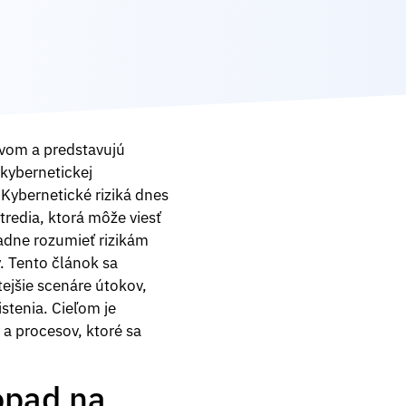
javom a predstavujú
 kybernetickej
 Kybernetické riziká dnes
redia, ktorá môže viesť
adne rozumieť rizikám
. Tento článok sa
ejšie scenáre útokov,
stenia. Cieľom je
a procesov, ktoré sa
opad na