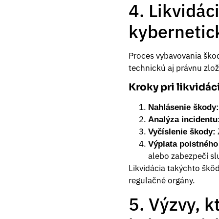
4. Likvidác
kybernetic
Proces vybavovania škod
technickú aj právnu zlo
Kroky pri likvidác
Nahlásenie škody:
Analýza incidentu
Vyčíslenie škody:
Výplata poistného
alebo zabezpečí sl
Likvidácia takýchto škôd 
regulačné orgány.
5. Výzvy, k