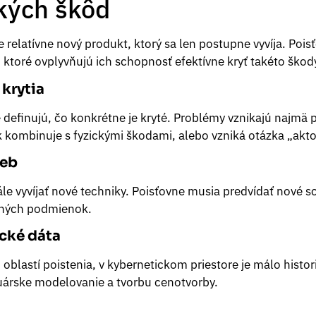
kých škôd
e relatívne nový produkt, ktorý sa len postupne vyvíja. Poi
 ktoré ovplyvňujú ich schopnosť efektívne kryť takéto škod
krytia
definujú, čo konkrétne je kryté. Problémy vznikajú najmä 
k kombinuje s fyzickými škodami, alebo vzniká otázka „akto
ieb
le vyvíjať nové techniky. Poisťovne musia predvídať nové s
stných podmienok.
cké dáta
 oblastí poistenia, v kybernetickom priestore je málo histo
uárske modelovanie a tvorbu cenotvorby.