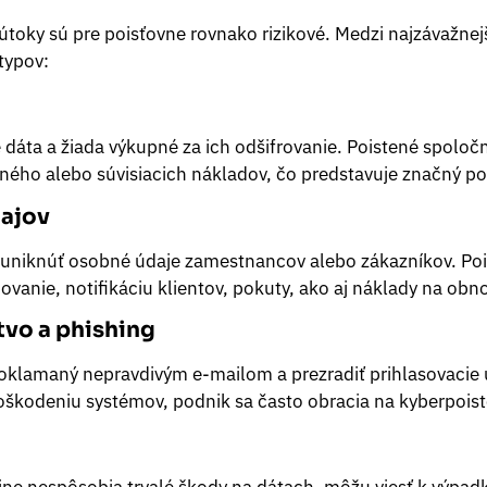
útoky sú pre poisťovne rovnako rizikové. Medzi najzávažnej
typov:
é dáta a žiada výkupné za ich odšifrovanie. Poistené spoloč
ého alebo súvisiacich nákladov, čo predstavuje značný po
ajov
niknúť osobné údaje zamestnancov alebo zákazníkov. Pois
vanie, notifikáciu klientov, pokuty, ako aj náklady na obn
tvo a phishing
klamaný nepravdivým e-mailom a prezradiť prihlasovacie ú
poškodeniu systémov, podnik sa často obracia na kyberpoist