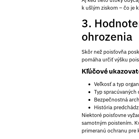
Aj keď tieto útoky obyča
k ušlým ziskom – čo je k
3. Hodnoten
ohrozenia
Skôr než poisťovňa posk
pomáha určiť výšku pois
Kľúčové ukazovate
Veľkosť a typ organ
Typ spracúvaných d
Bezpečnostná archi
História predchádz
Niektoré poisťovne vyža
samotným poistením. Kva
primeranú ochranu pre k