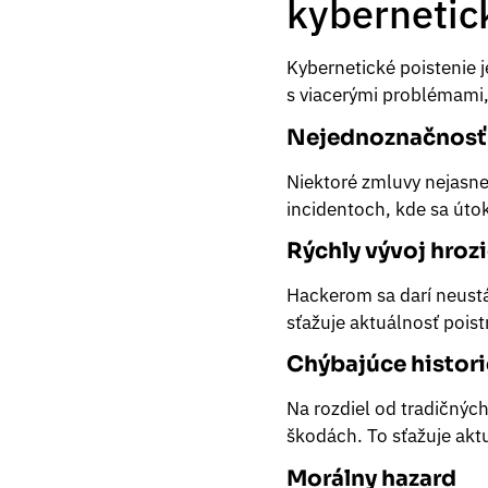
kybernetic
Kybernetické poistenie j
s viacerými problémami,
Nejednoznačnosť 
Niektoré zmluvy nejasne 
incidentoch, kde sa úto
Rýchly vývoj hroz
Hackerom sa darí neustá
sťažuje aktuálnosť poi
Chýbajúce histori
Na rozdiel od tradičných
škodách. To sťažuje akt
Morálny hazard