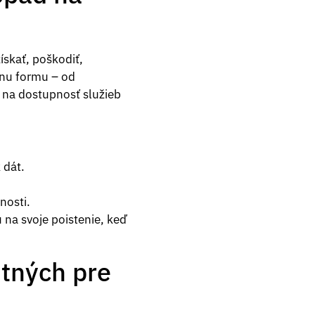
skať, poškodiť,
znu formu – od
y na dostupnosť služieb
 dát.
nosti.
 na svoje poistenie, keď
ntných pre