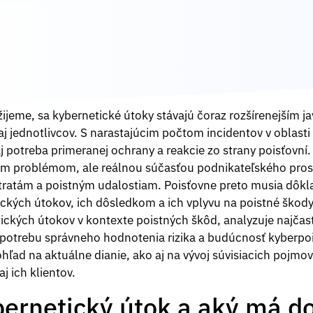
j žijeme, sa kybernetické útoky stávajú čoraz rozšírenejším 
 aj jednotlivcov. S narastajúcim počtom incidentov v oblasti
j potreba primeranej ochrany a reakcie zo strany poisťovní.
ým problémom, ale reálnou súčasťou podnikateľského prost
ratám a poistným udalostiam. Poisťovne preto musia dôkl
ických útokov, ich dôsledkom a ich vplyvu na poistné škody
ckých útokov v kontexte poistných škôd, analyzuje najčast
d, potrebu správneho hodnotenia rizika a budúcnosť kyberpoi
ad na aktuálne dianie, ako aj na vývoj súvisiacich pojmov 
aj ich klientov.
ybernetický útok a aký má d