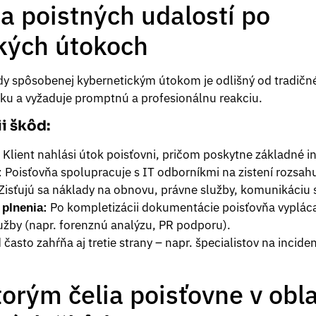
ia poistných udalostí po
kých útokoch
y spôsobenej kybernetickým útokom je odlišný od tradičn
žku a vyžaduje promptnú a profesionálnu reakciu.
ii škôd:
Klient nahlási útok poisťovni, pričom poskytne základné i
Poisťovňa spolupracuje s IT odborníkmi na zistení rozsah
:
Zisťujú sa náklady na obnovu, právne služby, komunikáciu
Po kompletizácii dokumentácie poisťovňa vyplác
 plnenia:
užby (napr. forenznú analýzu, PR podporu).
často zahŕňa aj tretie strany – napr. špecialistov na inciden
torým čelia poisťovne v obla