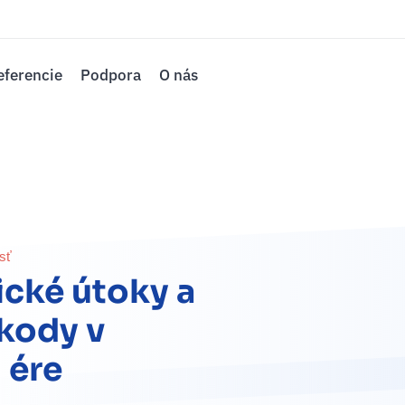
eferencie
Podpora
O nás
sť
cké útoky a
kody v
 ére