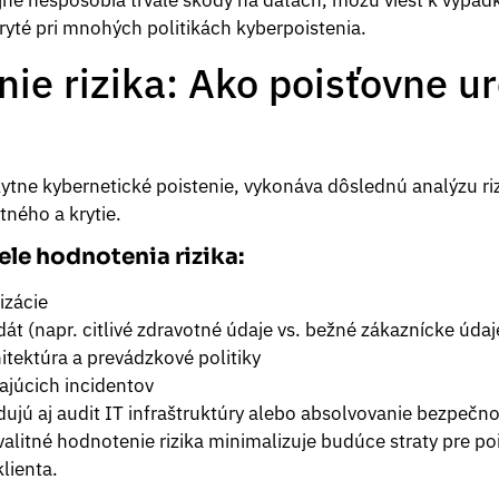
jne nespôsobia trvalé škody na dátach, môžu viesť k výpadk
ryté pri mnohých politikách kyberpoistenia.
ie rizika: Ako poisťovne u
ytne kybernetické poistenie, vykonáva dôslednú analýzu riz
tného a krytie.
le hodnotenia rizika:
izácie
át (napr. citlivé zdravotné údaje vs. bežné zákaznícke údaj
tektúra a prevádzkové politiky
ajúcich incidentov
dujú aj audit IT infraštruktúry alebo absolvovanie bezpečn
litné hodnotenie rizika minimalizuje budúce straty pre poi
lienta.