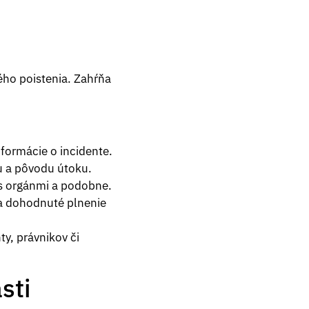
ého poistenia. Zahŕňa
nformácie o incidente.
u a pôvodu útoku.
 s orgánmi a podobne.
a dohodnuté plnenie
ty, právnikov či
sti