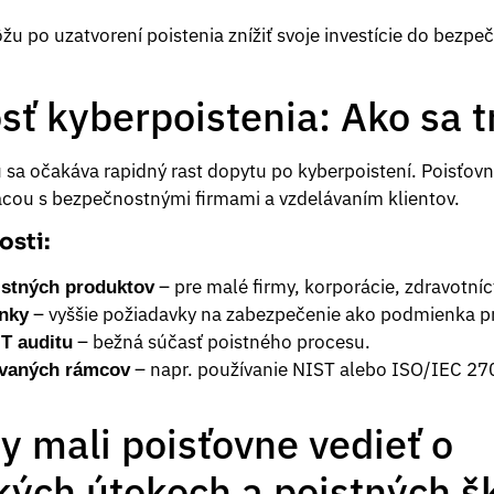
u po uzatvorení poistenia znížiť svoje investície do bezpeč
ť kyberpoistenia: Ako sa tr
u sa očakáva rapidný rast dopytu po kyberpoistení. Poisťovn
ácou s bezpečnostnými firmami a vzdelávaním klientov.
osti:
– pre malé firmy, korporácie, zdravotníc
istných produktov
– vyššie požiadavky na zabezpečenie ako podmienka pr
nky
– bežná súčasť poistného procesu.
IT auditu
– napr. používanie NIST alebo ISO/IEC 27
ovaných rámcov
y mali poisťovne vedieť o
kých útokoch a poistných 