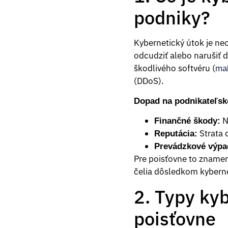
podniky?
Kybernetický útok je ne
odcudziť alebo narušiť d
škodlivého softvéru (
ma
(DDoS).
Dopad na podnikateľské
N
Finančné škody:
Strata 
Reputácia:
Prevádzkové výpa
Pre poisťovne to znamená
čelia dôsledkom kybern
2. Typy ky
poisťovne