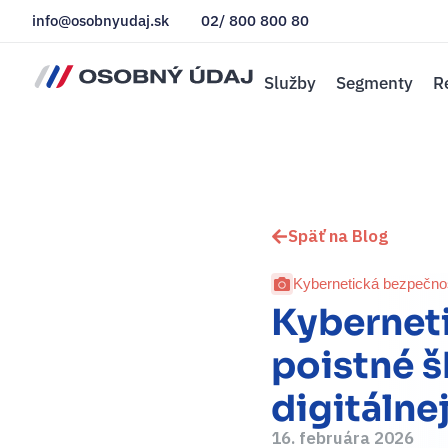
info@osobnyudaj.sk
02/ 800 800 80
Služby
Segmenty
R
Späť na Blog
Kybernetická bezpečno
Kyberneti
poistné š
digitálnej
16. februára 2026