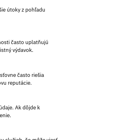
šie útoky z pohľadu
nosti často uplatňujú
istný výdavok.
ťovne často riešia
ovu reputácie.
daje. Ak dôjde k
enie.