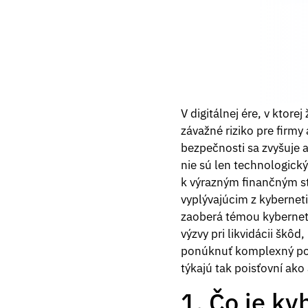
V digitálnej ére, v ktore
závažné riziko pre firmy
bezpečnosti sa zvyšuje a
nie sú len technologick
k výrazným finančným st
vyplývajúcim z kybernet
zaoberá témou kyberneti
výzvy pri likvidácii škô
ponúknuť komplexný pohľ
týkajú tak poisťovní ako 
1. Čo je k