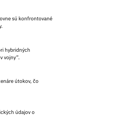
sťovne sú konfrontované
y.
pri hybridných
v vojny“.
cenáre útokov, čo
rických údajov o