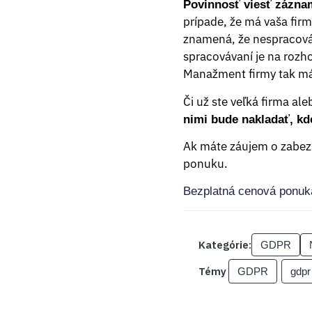
Povinnosť viesť zázna
prípade, že má vaša fir
znamená, že nespracová
spracovávaní je na rozh
Manažment firmy tak má 
Či už ste veľká firma al
nimi bude nakladať, kd
Ak máte záujem o zabez
ponuku.
Bezplatná cenová ponuk
Kategórie:
GDPR
Témy
GDPR
gdpr