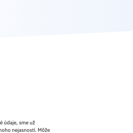
é údaje, sme už
noho nejasností. Môže