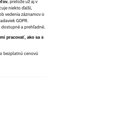
, pretože už aj v
eľov
uje niekto ďalší,
sob vedenia záznamov o
žiadaviek GDPR.
o dostupné a prehľadné.
mi pracovať, ako sa s
 o bezplatnú cenovú