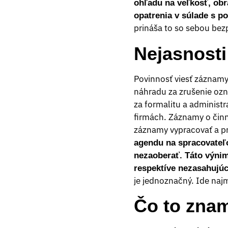
ohľadu na veľkosť, obr
opatrenia v súlade s 
prináša to so sebou be
Nejasnost
Povinnosť viesť záznamy 
náhradu za zrušenie oz
za formalitu a administ
firmách. Záznamy o činn
záznamy vypracovať a pr
agendu na spracovateľ
nezaoberať. Táto výnim
respektíve nezasahujú
je jednoznačný. Ide na
Čo to znam