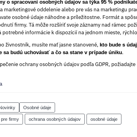
my o spracovaní osobných údajov sa týka 95 % podnikat
ma marketingové oddelenie alebo pre vás na marketingu prac
vate osobné údaje náhodne a príležitostne. Formát a spô
odnutí firmy. Tá môže rozšíriť svoje záznamy nad rámec po
potrebné informácie k dispozícií na jednom mieste, rýchl
ebo živnostník, musíte mať jasne stanovené,
kto bude s údaj
.
e sa budú uchovávať a čo sa stane v prípade úniku
pečenie ochrany osobných údajov podľa GDPR, požiadajte
a
Novinky
Osobné údaje
 pre firmy
ochrana osobných údajov
osobné údaje