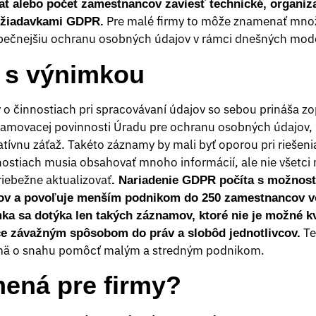
at alebo počet zamestnancov zaviesť technické, organiz
Pre malé firmy to môže znamenať množs
požiadavkami GDPR.
zpečnejšiu ochranu osobných údajov v rámci dnešných mode
i s výnimkou
o činnostiach pri spracovávaní údajov so sebou prináša zop
namovacej povinnosti Úradu pre ochranu osobných údajov, 
ratívnu záťaž. Takéto záznamy by mali byť oporou pri rieše
ostiach musia obsahovať mnoho informácií, ale nie všetci m
iebežne aktualizovať
. Nariadenie GDPR počíta s možnosť
ov a povoľuje menším podnikom do 250 zamestnancov v
ka sa dotýka len takých záznamov, ktoré nie je možné kva
Te
ce závažným spôsobom do práv a slobôd jednotlivcov.
jmä o snahu pomôcť malým a stredným podnikom.
ená pre firmy?