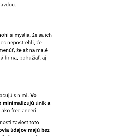
pravdou.
í si myslia, že sa ich
ec nepostrehli, že
menúť, že až na malé
lá firma, bohužiaľ, aj
acujú s nimi
. Vo
é minimalizujú únik a
 ako freelanceri.
osti zaviesť toto
ovia údajov majú bez