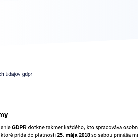
h údajov gdpr
rmy
denie
dotkne takmer každého, kto spracováva osobn
GDPR
 ktoré príde do platnosti
so sebou prináša m
25. mája 2018