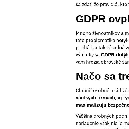
sa zdať, že pravidlá, kto
GDPR ovpl
Mnoho živnostníkov a ma
táto problematika netýk
prichádza tak zásadná z
výnimky sa
GDPR dotýka
vám hrozia obrovské san
Načo sa tr
Chrániť osobné a citlivé
všetkých firmách, aj tý
maximalizujú bezpečn
Väčšina drobných podnik
nariadenie však nie je 