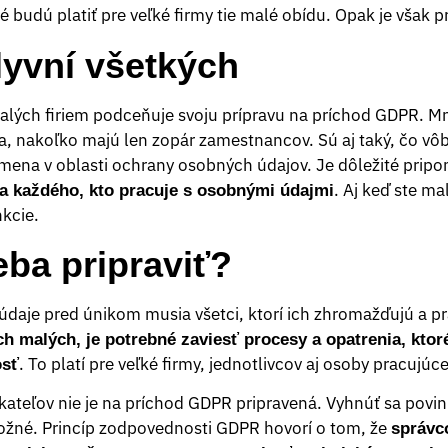
ré budú platiť pre veľké firmy tie malé obídu. Opak je však 
yvní všetkých
lých firiem podceňuje svoju prípravu na príchod GDPR. Mnoh
a, nakoľko majú len zopár zamestnancov. Sú aj taký, čo vôb
mena v oblasti ochrany osobných údajov. Je dôležité pripo
. Aj keď ste ma
 každého, kto pracuje s osobnými údajmi
kcie.
eba pripraviť?
 údaje pred únikom musia všetci, ktorí ich zhromažďujú a pr
ch malých, je potrebné zaviesť procesy a opatrenia, ktor
. To platí pre veľké firmy, jednotlivcov aj osoby pracujúce
osť
ateľov nie je na príchod GDPR pripravená. Vyhnúť sa povinn
možné. Princíp zodpovednosti GDPR hovorí o tom, že
správc