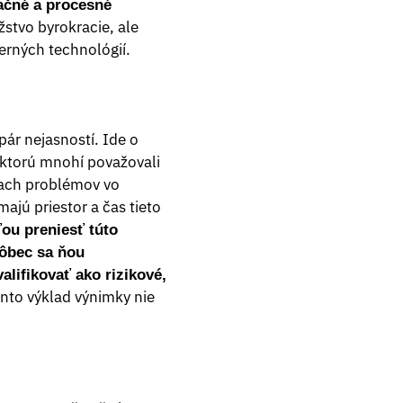
ačné a procesné
tvo byrokracie, ale
rných technológií.
ár nejasností. Ide o
ktorú mnohí považovali
niach problémov vo
ajú priestor a čas tieto
ou preniesť túto
ôbec sa ňou
lifikovať ako rizikové,
nto výklad výnimky nie