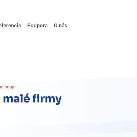
eferencie
Podpora
O nás
é údaje
 malé firmy