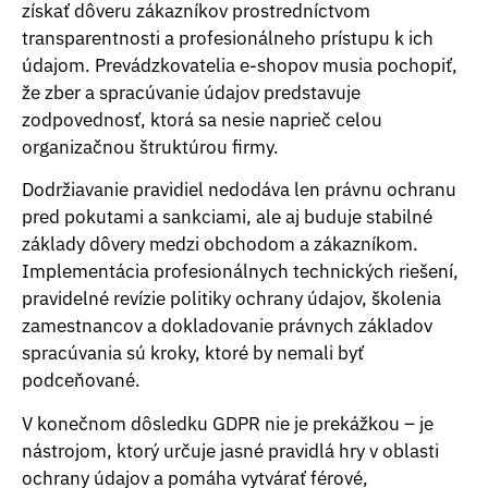
získať dôveru zákazníkov prostredníctvom
transparentnosti a profesionálneho prístupu k ich
údajom. Prevádzkovatelia e-shopov musia pochopiť,
že zber a spracúvanie údajov predstavuje
zodpovednosť, ktorá sa nesie naprieč celou
organizačnou štruktúrou firmy.
Dodržiavanie pravidiel nedodáva len právnu ochranu
pred pokutami a sankciami, ale aj buduje stabilné
základy dôvery medzi obchodom a zákazníkom.
Implementácia profesionálnych technických riešení,
pravidelné revízie politiky ochrany údajov, školenia
zamestnancov a dokladovanie právnych základov
spracúvania sú kroky, ktoré by nemali byť
podceňované.
V konečnom dôsledku GDPR nie je prekážkou – je
nástrojom, ktorý určuje jasné pravidlá hry v oblasti
ochrany údajov a pomáha vytvárať férové,