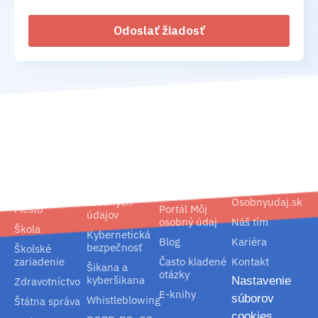
Odoslať žiadosť
02/ 800 800 80
info@osobnyudaj.sk
Segmenty
Služby
Podpora
O nás
Obec
Ochrana
Referencie
Spoločnosť
osobných
Osobnyudaj.sk
Mesto
Portál Môj
údajov
osobný údaj
Náš tím
Škola
Kybernetická
Blog
Kariéra
bezpečnosť
Školské
zariadenie
Často kladené
Kontakt
Šikana a
otázky
kyberšikana
Nastavenie
Zdravotníctvo
E-knihy
súborov
Whistleblowing
Štátna správa
cookies