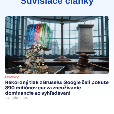
Súvisiace články
Novinky
Be
Rekordný tlak z Bruselu: Google čelí pokute
int
890 miliónov eur za zneužívanie
Je
dominancie vo vyhľadávaní
d
24. júla 2026
je
15