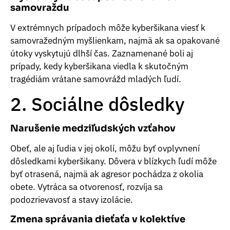
samovraždu
V extrémnych prípadoch môže kyberšikana viesť k
samovražedným myšlienkam, najmä ak sa opakované
útoky vyskytujú dlhší čas. Zaznamenané boli aj
prípady, kedy kyberšikana viedla k skutočným
tragédiám vrátane samovrážd mladých ľudí.
2. Sociálne dôsledky
Narušenie medziľudských vzťahov
Obeť, ale aj ľudia v jej okolí, môžu byť ovplyvnení
dôsledkami kyberšikany. Dôvera v blízkych ľudí môže
byť otrasená, najmä ak agresor pochádza z okolia
obete. Vytráca sa otvorenosť, rozvíja sa
podozrievavosť a stavy izolácie.
Zmena správania dieťaťa v kolektíve