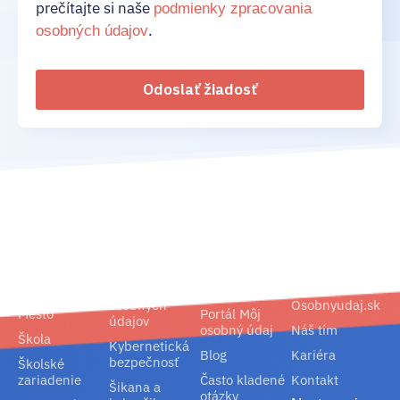
prečítajte si naše
podmienky zpracovania
.
osobných údajov
Odoslať žiadosť
02/ 800 800 80
info@osobnyudaj.sk
Segmenty
Služby
Podpora
O nás
Obec
Ochrana
Referencie
Spoločnosť
osobných
Osobnyudaj.sk
Mesto
Portál Môj
údajov
osobný údaj
Náš tím
Škola
Kybernetická
Blog
Kariéra
bezpečnosť
Školské
zariadenie
Často kladené
Kontakt
Šikana a
otázky