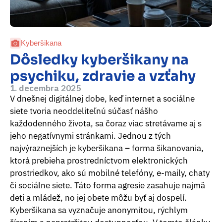
Kyberšikana
Dôsledky kyberšikany na
psychiku, zdravie a vzťahy
1. decembra 2025
V dnešnej digitálnej dobe, keď internet a sociálne
siete tvoria neoddeliteľnú súčasť nášho
každodenného života, sa čoraz viac stretávame aj s
jeho negatívnymi stránkami. Jednou z tých
najvýraznejších je kyberšikana – forma šikanovania,
ktorá prebieha prostredníctvom elektronických
prostriedkov, ako sú mobilné telefóny, e-maily, chaty
či sociálne siete. Táto forma agresie zasahuje najmä
deti a mládež, no jej obete môžu byť aj dospelí.
Kyberšikana sa vyznačuje anonymitou, rýchlym