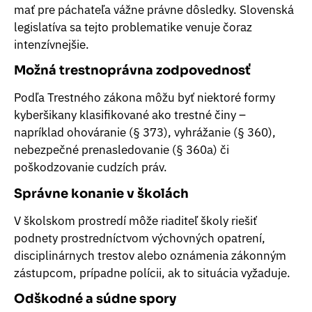
mať pre páchateľa vážne právne dôsledky. Slovenská
legislatíva sa tejto problematike venuje čoraz
intenzívnejšie.
Možná trestnoprávna zodpovednosť
Podľa Trestného zákona môžu byť niektoré formy
kyberšikany klasifikované ako trestné činy –
napríklad ohováranie (§ 373), vyhrážanie (§ 360),
nebezpečné prenasledovanie (§ 360a) či
poškodzovanie cudzích práv.
Správne konanie v školách
V školskom prostredí môže riaditeľ školy riešiť
podnety prostredníctvom výchovných opatrení,
disciplinárnych trestov alebo oznámenia zákonným
zástupcom, prípadne polícii, ak to situácia vyžaduje.
Odškodné a súdne spory