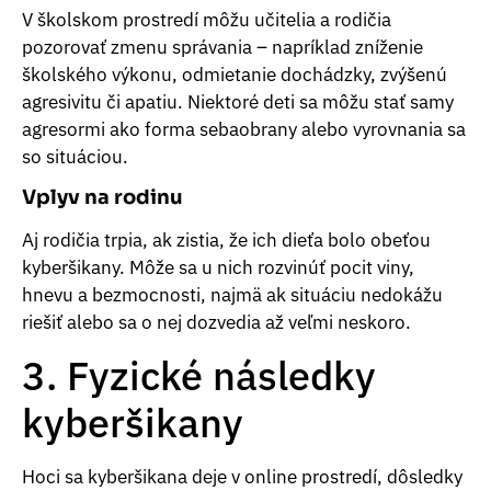
V školskom prostredí môžu učitelia a rodičia
pozorovať zmenu správania – napríklad zníženie
školského výkonu, odmietanie dochádzky, zvýšenú
agresivitu či apatiu. Niektoré deti sa môžu stať samy
agresormi ako forma sebaobrany alebo vyrovnania sa
so situáciou.
Vplyv na rodinu
Aj rodičia trpia, ak zistia, že ich dieťa bolo obeťou
kyberšikany. Môže sa u nich rozvinúť pocit viny,
hnevu a bezmocnosti, najmä ak situáciu nedokážu
riešiť alebo sa o nej dozvedia až veľmi neskoro.
3. Fyzické následky
kyberšikany
Hoci sa kyberšikana deje v online prostredí, dôsledky