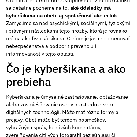
šírením a nepretržitou dostupnosťou. V tomto článku
sa detailne pozrieme na to,
aké dôsledky má
.
kyberšikana na obete aj spoločnosť ako celok
Zamyslíme sa nad psychickými, sociálnymi, fyzickými
i právnymi následkami tejto hrozby, ktorá je rovnako
reálna ako fyzická šikana. Cieľom je jasne pomenovať
nebezpečenstvá a podporiť prevenciu i
informovanosť v tejto oblasti.
Čo je kyberšikana a ako
prebieha
Kyberšikana je úmyselné zastrašovanie, obťažovanie
alebo zosmiešňovanie osoby prostredníctvom
digitálnych technológií. Môže mať rôzne formy a
prejavy. Obeť môže byť terčom posmeškov,
výhražných správ, hanlivých komentárov,
zverejňovania citlivých fotografií bez súhlasu či