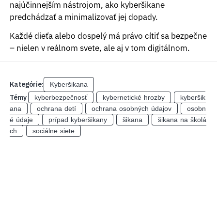
najúčinnejším nástrojom, ako kyberšikane
predchádzať a minimalizovať jej dopady.
Každé dieťa alebo dospelý má právo cítiť sa bezpečne
– nielen v reálnom svete, ale aj v tom digitálnom.
Kategórie:
Kyberšikana
Témy
kyberbezpečnosť
kybernetické hrozby
kyberšik
ana
ochrana detí
ochrana osobných údajov
osobn
é údaje
prípad kyberšikany
šikana
šikana na školá
ch
sociálne siete