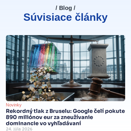
/ Blog /
Súvisiace články
Novinky
Be
Rekordný tlak z Bruselu: Google čelí pokute
int
890 miliónov eur za zneužívanie
Je
dominancie vo vyhľadávaní
d
24. júla 2026
je