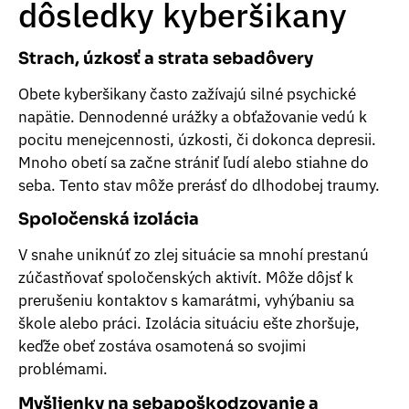
dôsledky kyberšikany
Strach, úzkosť a strata sebadôvery
Obete kyberšikany často zažívajú silné psychické
napätie. Dennodenné urážky a obťažovanie vedú k
pocitu menejcennosti, úzkosti, či dokonca depresii.
Mnoho obetí sa začne strániť ľudí alebo stiahne do
seba. Tento stav môže prerásť do dlhodobej traumy.
Spoločenská izolácia
V snahe uniknúť zo zlej situácie sa mnohí prestanú
zúčastňovať spoločenských aktivít. Môže dôjsť k
prerušeniu kontaktov s kamarátmi, vyhýbaniu sa
škole alebo práci. Izolácia situáciu ešte zhoršuje,
keďže obeť zostáva osamotená so svojimi
problémami.
Myšlienky na sebapoškodzovanie a