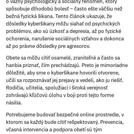
o vážny psychologický a sociálny fenomén, ktorý
spôsobuje dlhodobú bolesť – často ešte väčšiu než
bežná fyzická šikana. Tento článok ukazuje, že
dôsledky kyberšikany môžu siahať od psychických
problémov, ako sú úzkosť a depresia, až po fyzické
ochorenia, narušenie sociálnych vzťahov a dokonca
až po právne dôsledky pre agresorov.
Obete sa môžu cítiť osamelé, zraniteľné a často sa
hanbia priznať, čím prechádzajú. Preto je mimoriadne
dôležité, aby sme o kyberšikane hovorili otvorene,
učili sa rozpoznávať jej prejavy a vedeli, ako ju riešiť.
Rodičia, učitelia, spolužiaci i široká verejnosť
zohrávajú kľúčovú úlohu v boji proti tejto forme
násilia.
Potrebujeme budovať bezpečné online prostredie, v
ktorom sa každý bude cítiť rešpektovaný. Prevencia,
včasná intervencia a podpora obetí sú tým