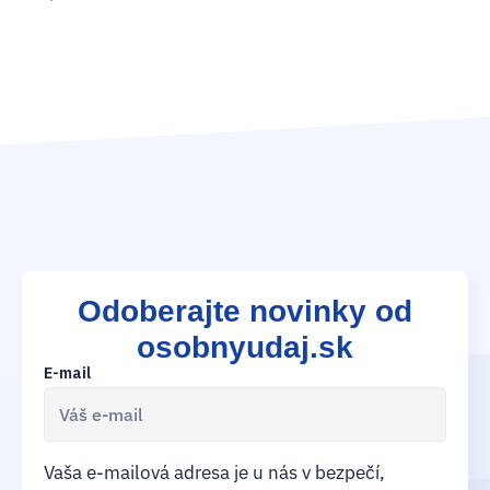
15
Odoberajte novinky od
osobnyudaj.sk
E-mail
Vaša e-mailová adresa je u nás v bezpečí,