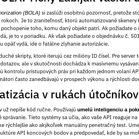
si zaslúži osobitnú pozornosť, pretože sto
horization (BOLA)
 rokoch. Je to zraniteľnosť, ktorú automatizované skenery 
 pochopenie toho, komu daný objekt patrí. Ak požiadate o
dá, je to v poriadku. Ak však požiadate o objednávku č. 501
u opäť vydá, ide o fatálne zlyhanie autorizácie.
ché skripty, ktoré iterujú cez milióny ID čísel. Pre server 
dotazov, ale v skutočnosti dochádza k masívnemu vysávani
ú kontrolu prístupových práv pri každom jednom volaní AP
átori často zanedbávajú v prospech výkonu a rýchlosti do
atizácia v rukách útočníkov
 už nepíše kód ručne. Používajú
umelú inteligenciu a pok
 správanie. Tieto systémy sa učia, ako vaše API reaguje na
ike rýchlejšie ako akýkoľvek manuálny penetračný test. Ume
štruktúre API koncových bodov a predpovedať, kde by sa mo