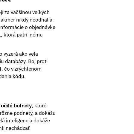
jí za väčšinou veľkých
takmer nikdy neodhalia.
 informácie o objednávke
, ktorá patrí inému
to vyzerá ako veľa
u databázy. Boj proti
I, čo v zrýchlenom
dania kódu.
, ktoré
ročilé botnety
 rôzne podnety, a dokážu
lá inteligencia dokáže
hli nachádzať