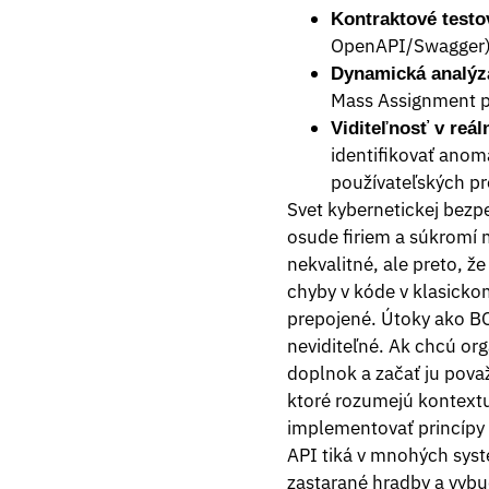
Kontraktové testo
OpenAPI/Swagger) 
Dynamická analýza
Mass Assignment po
Viditeľnosť v reá
identifikovať anom
používateľských pro
Svet kybernetickej bezp
osude firiem a súkromí m
nekvalitné, ale preto, ž
chyby v kóde v klasickom
prepojené. Útoky ako BO
neviditeľné. Ak chcú or
doplnok a začať ju považ
ktoré rozumejú kontextu
implementovať princípy 
API tiká v mnohých systé
zastarané hradby a vybu