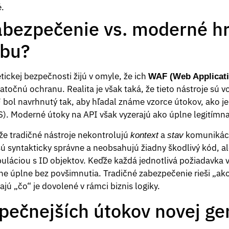
é.
abezpečenie vs. moderné h
ybu?
ickej bezpečnosti žijú v omyle, že ich
WAF (Web Applicat
atočnú ochranu. Realita je však taká, že tieto nástroje s
 bol navrhnutý tak, aby hľadal známe vzorce útokov, ako je
SS). Moderné útoky na API však vyzerajú ako úplne legitímn
že tradičné nástroje nekontrolujú
a
komunikáci
kontext
stav
 sú syntakticky správne a neobsahujú žiadny škodlivý kód, a
uláciou s ID objektov. Keďže každá jednotlivá požiadavka v
e úplne bez povšimnutia. Tradičné zabezpečenie rieši „ako“
jú „čo“ je dovolené v rámci biznis logiky.
pečnejších útokov novej ge