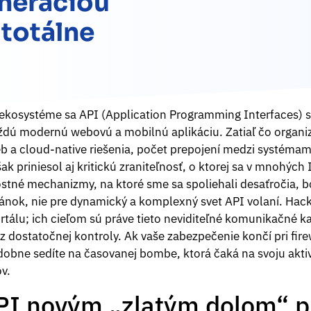
neráciou
totálne
ekosystéme sa API (Application Programming Interfaces) s
dú modernú webovú a mobilnú aplikáciu. Zatiaľ čo organi
eb a cloud-native riešenia, počet prepojení medzi systéma
priniesol aj kritickú zraniteľnosť, o ktorej sa v mnohých 
stné mechanizmy, na ktoré sme sa spoliehali desaťročia, bo
ánok, nie pre dynamický a komplexný svet API volaní. Hac
tálu; ich cieľom sú práve tieto neviditeľné komunikačné ka
ez dostatočnej kontroly. Ak vaše zabezpečenie končí pri fire
odobne sedíte na časovanej bombe, ktorá čaká na svoju akt
v.
PI novým „zlatým dolom“ p