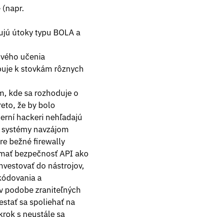
 (napr.
lujú útoky typu BOLA a
ového učenia
upuje k stovkám rôznych
m, kde sa rozhoduje o
eto, že by bolo
derní hackeri nehľadajú
še systémy navzájom
re bežné firewally
nímať bezpečnosť API ako
nvestovať do nástrojov,
kódovania a
 v podobe zraniteľných
estať sa spoliehať na
krok s neustále sa