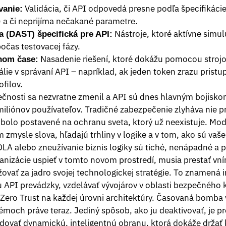
Validácia, či API odpovedá presne podľa špecifikácie
vanie:
a či neprijíma nečakané parametre.
Nástroje, ktoré aktívne simu
 (DAST) špecifická pre API:
čas testovacej fázy.
Nasadenie riešení, ktoré dokážu pomocou stroj
lnom čase:
álie v správaní API – napríklad, ak jeden token zrazu prist
filov.
ečnosti sa nezvratne zmenil a API sú dnes hlavným bojisko
iliónov používateľov. Tradičné zabezpečenie zlyháva nie pr
e bolo postavené na ochranu sveta, ktorý už neexistuje. Mo
 zmysle slova, hľadajú trhliny v logike a v tom, ako sú va
LA alebo zneužívanie biznis logiky sú tiché, nenápadné a p
ganizácie uspieť v tomto novom prostredí, musia prestať v
ovať za jadro svojej technologickej stratégie. To znamená i
 API prevádzky, vzdelávať vývojárov v oblasti bezpečného 
Zero Trust na každej úrovni architektúry. Časovaná bomba
moch práve teraz. Jediný spôsob, ako ju deaktivovať, je pr
dovať dynamickú, inteligentnú obranu, ktorá dokáže držať 