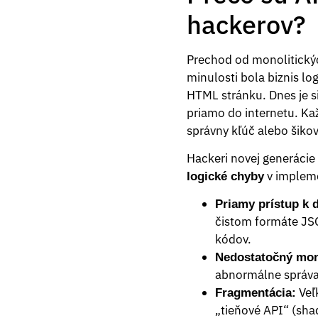
hackerov?
Prechod od monolitickýc
minulosti bola biznis lo
HTML stránku. Dnes je si
priamo do internetu. Ka
správny kľúč alebo šikov
Hackeri novej generácie 
v impleme
logické chyby
Priamy prístup k 
čistom formáte JS
kódov.
Nedostatočný mon
abnormálne správan
Veľk
Fragmentácia:
„tieňové API“ (shad