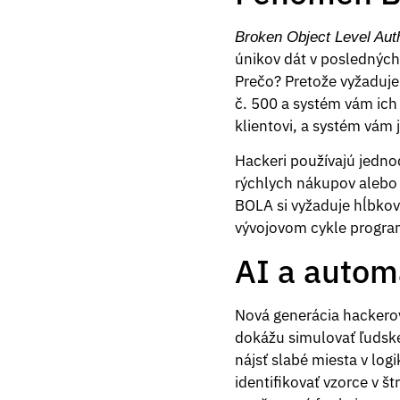
Broken Object Level Aut
únikov dát v posledných
Prečo? Pretože vyžaduje
č. 500 a systém vám ich 
klientovi, a systém vám j
Hackeri používajú jednodu
rýchlych nákupov alebo 
BOLA si vyžaduje hĺbkov
vývojovom cykle program
AI a autom
Nová generácia hackerov
dokážu simulovať ľudské
nájsť slabé miesta v log
identifikovať vzorce v 