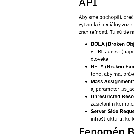
API
Aby sme pochopili, preč
vytvorila špeciálny zoz
zraniteľností. Tu sú tie na
BOLA (Broken Obje
v URL adrese (napr
človeka.
BFLA (Broken Func
toho, aby mal prá
Mass Assignment
aj parameter „is_ad
Unrestricted Res
zasielaním komplex
Server Side Reque
infraštruktúru, ku 
Fenomén BO