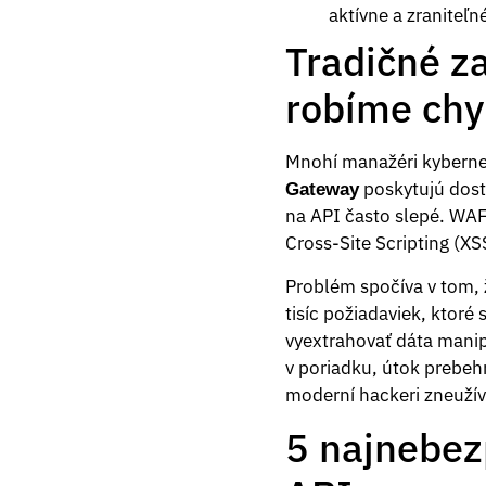
aktívne a zraniteľn
Tradičné z
robíme ch
Mnohí manažéri kybernet
poskytujú dost
Gateway
na API často slepé. WAF
Cross-Site Scripting (X
Problém spočíva v tom, 
tisíc požiadaviek, ktoré
vyextrahovať dáta manip
v poriadku, útok prebehn
moderní hackeri zneužíva
5 najnebez