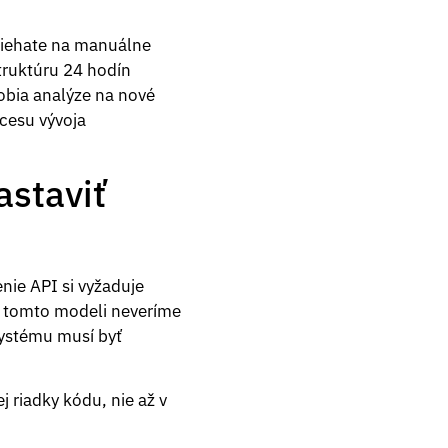
oliehate na manuálne
štruktúru 24 hodín
robia analýze na nové
ocesu vývoja
astaviť
nie API si vyžaduje
V tomto modeli neveríme
ystému musí byť
j riadky kódu, nie až v