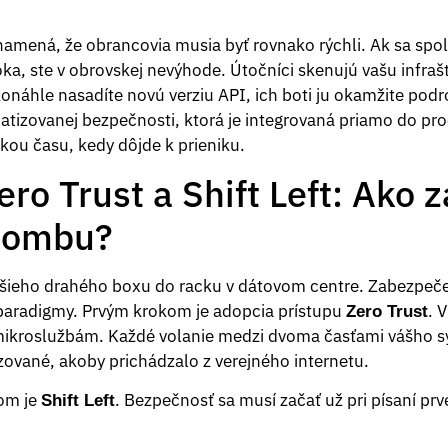
namená, že obrancovia musia byť rovnako rýchli. Ak sa sp
roka, ste v obrovskej nevýhode. Útočníci skenujú vašu infra
konáhle nasadíte novú verziu API, ich boti ju okamžite pod
matizovanej bezpečnosti, ktorá je integrovaná priamo do pr
kou času, kedy dôjde k prieniku.
ero Trust a Shift Left: Ako z
bombu?
lšieho drahého boxu do racku v dátovom centre. Zabezpeče
radigmy. Prvým krokom je adopcia prístupu
. 
Zero Trust
mikroslužbám. Každé volanie medzi dvoma časťami vášho s
zované, akoby prichádzalo z verejného internetu.
om je
. Bezpečnosť sa musí začať už pri písaní prve
Shift Left