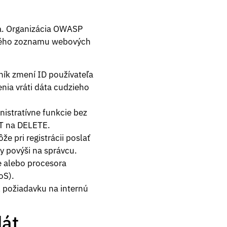
ka. Organizácia OWASP
sického zoznamu webových
ník zmení ID používateľa
nia vráti dáta cudzieho
nistratívne funkcie bez
T na DELETE.
e pri registrácii poslať
y povýši na správcu.
 alebo procesora
oS).
l požiadavku na internú
dát