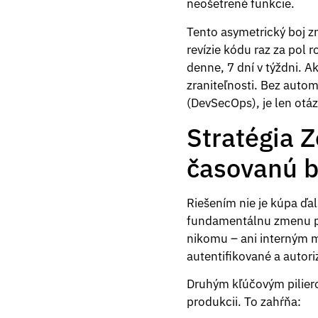
neošetrené funkcie.
Tento asymetrický boj z
revízie kódu raz za pol 
denne, 7 dní v týždni. A
zraniteľnosti. Bez auto
(DevSecOps), je len otáz
Stratégia Z
časovanú 
Riešením nie je kúpa ďa
fundamentálnu zmenu pa
nikomu – ani interným 
autentifikované a autori
Druhým kľúčovým pilier
produkcii. To zahŕňa: