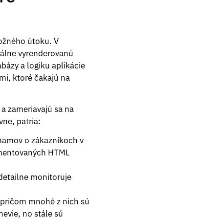
možného útoku. V
inálne vyrenderovanú
bázy a logiku aplikácie
mi, ktoré čakajú na
 a zameriavajú sa na
ne, patria:
znamov o zákazníkoch v
agmentovaných HTML
detailne monitoruje
, pričom mnohé z nich sú
evie, no stále sú