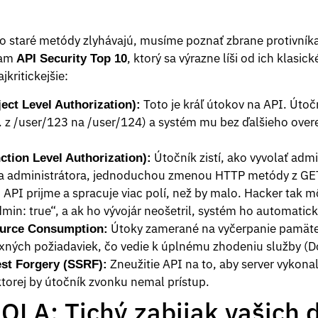
o staré metódy zlyhávajú, musíme poznať zbrane protivní
nam
, ktorý sa výrazne líši od ich kla
API Security Top 10
jkritickejšie:
Toto je kráľ útokov na API. Útoč
ct Level Authorization):
. z /user/123 na /user/124) a systém mu bez ďalšieho overe
Útočník zistí, ako vyvolať admi
tion Level Authorization):
va administrátora, jednoduchou zmenou HTTP metódy z GE
API prijme a spracuje viac polí, než by malo. Hacker tak môž
:
min: true“, a ak ho vývojár neošetril, systém ho automatick
Útoky zamerané na vyčerpanie pamäte
ource Consumption:
ných požiadaviek, čo vedie k úplnému zhodeniu služby (D
Zneužitie API na to, aby server vykona
st Forgery (SSRF):
ktorej by útočník zvonku nemal prístup.
LA: Tichý zabijak vašich 