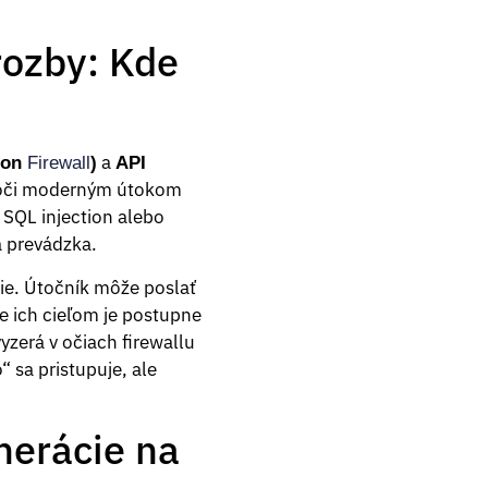
rozby: Kde
a
ion
Firewall
)
API
ú voči moderným útokom
 SQL injection alebo
a prevádzka.
e. Útočník môže poslať
le ich cieľom je postupne
yzerá v očiach firewallu
 sa pristupuje, ale
nerácie na