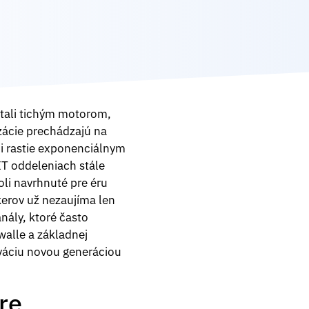
tali tichým motorom,
zácie prechádzajú na
mi rastie exponenciálnym
IT oddeleniach stále
li navrhnuté pre éru
kerov už nezaujíma len
nály, ktoré často
walle a základnej
iváciu novou generáciou
re