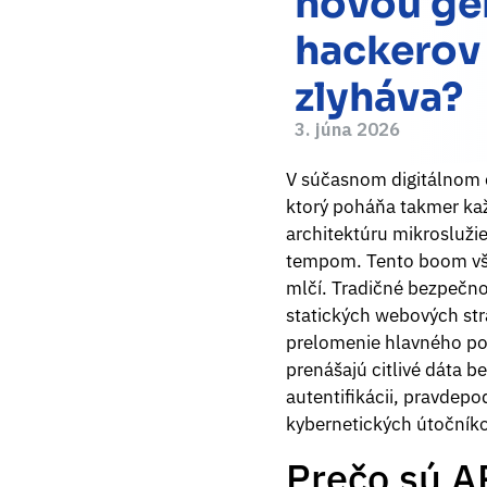
novou ge
hackerov 
zlyháva?
3. júna 2026
V súčasnom digitálnom 
ktorý poháňa takmer kaž
architektúru mikrosluži
tempom. Tento boom však 
mlčí. Tradičné bezpečno
statických webových str
prelomenie hlavného por
prenášajú citlivé dáta b
autentifikácii, pravdep
kybernetických útočníko
Prečo sú A