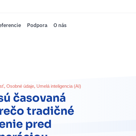
eferencie
Podpora
O nás
,
,
sť
Osobné údaje
Umelá inteligencia (AI)
 sú časovaná
rečo tradičné
enie pred