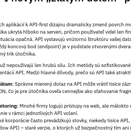
h aplikácií k API-first dizajnu dramaticky zmenil povrch 
gika ukrytá hlboko na serveri, pričom používateľ videl len f
tuácia opačná. API vystavujú vnútornú štruktúru vašej data
ždý koncový bod (endpoint) je v podstate otvorenými dvera
ný trik útočníka.
už nepoužívajú len hrubú silu. Ich metódy sú sofistikované
ntácii API. Medzi hlavné dôvody, prečo sú API také atraktív
Správne mierený dotaz na API môže vrátiť tisíce zá
dátam:
ON, čo je pre útočníka oveľa cennejšie ako sťahovanie fr
Mnohé firmy logujú prístupy na web, ale málokto 
itoring:
ie v rámci jednotlivých API volaní.
é korporácie často prevádzkujú stovky, niekedy tisíce API
ow API) – staré verzie, o ktorých už bezpečnostný tím ani n