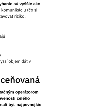
yhanie sú vyššie ako
 komunikáciu (čo si
avovať riziko.
ajú
v
yšší objem dát v
dceňovaná
ikačným operátorom
avenosti celého
ali byť najpevnejšie –