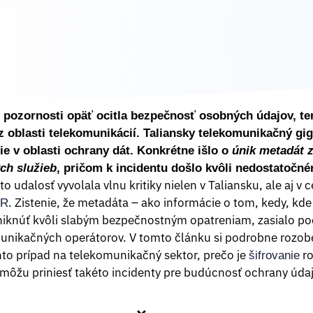
 pozornosti opäť ocitla bezpečnosť osobných údajov, ten
oblasti telekomunikácií. Taliansky telekomunikačný giga
ie v oblasti ochrany dát. Konkrétne išlo o
únik metadát 
ch služieb
, pričom k incidentu došlo kvôli nedostatočné
o udalosť vyvolala vlnu kritiky nielen v Taliansku, ale aj v c
. Zistenie, že metadáta – ako informácie o tom, kedy, kde
R
niknúť kvôli slabým bezpečnostným opatreniam, zasialo po
unikačných operátorov. V tomto článku si podrobne rozobe
nto prípad na telekomunikačný sektor, prečo je
ro
šifrovanie
 môžu priniesť takéto incidenty pre budúcnosť ochrany údaj