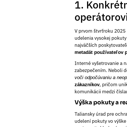
1. Konkrétn
operátorov
V prvom štvrťroku 2025 
udelenia vysokej pokuty
najväčších poskytovateľo
metadát používateľov p
Interné vyšetrovanie a n
zabezpečením. Neboli d
voči odpočúvaniu a neo
, pričom uni
zákazníkov
komunikácii medzi čísla
Výška pokuty a re
Taliansky úrad pre ochr
udelení pokuty vo výšk