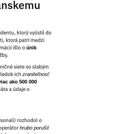
lianskemu
entu, ktorý vyústil do
, ktorá patrí medzi
mácií išlo o
únik
žby.
aničné siete so slabým
sledok ich
zraniteľnosť
viac ako 500 000
áta a údaje o
rsonali) rozhodol o
 operátor
hrubo porušil