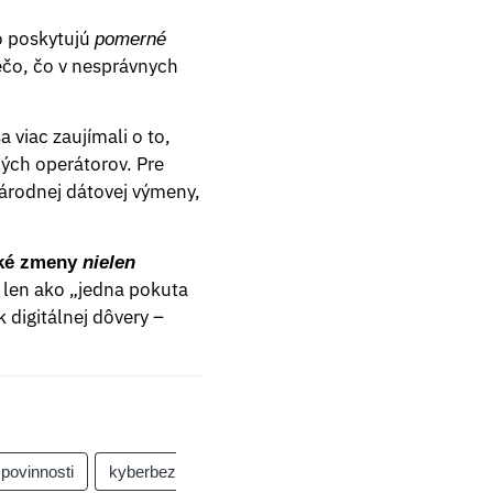
o poskytujú
pomerné
iečo, čo v nesprávnych
a viac zaujímali o to,
ných operátorov. Pre
árodnej dátovej výmeny,
cké zmeny
nielen
 len ako „jedna pokuta
 digitálnej dôvery –
 povinnosti
kyberbez