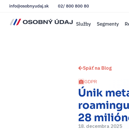
info@osobnyudaj.sk
02/ 800 800 80
Služby
Segmenty
R
Späť na Blog
GDPR
Únik met
roamingu 
28 milión
18. decembra 2025