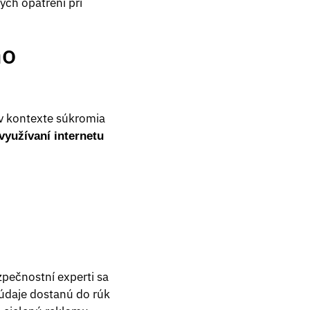
ch opatrení pri
ho
 v kontexte súkromia
využívaní internetu
zpečnostní experti sa
 údaje dostanú do rúk