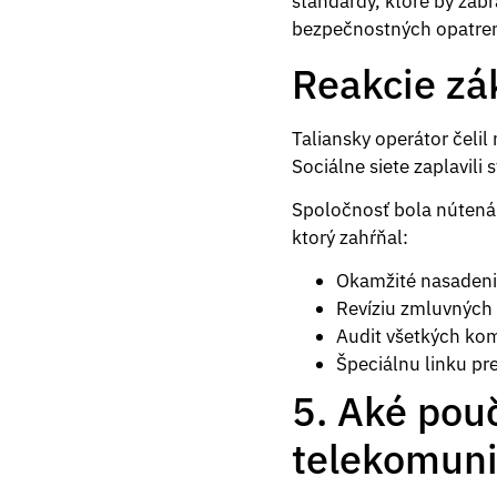
štandardy, ktoré by zabr
bezpečnostných opatren
Reakcie zá
Taliansky operátor čelil
Sociálne siete zaplavili
Spoločnosť bola nútená 
ktorý zahŕňal:
Okamžité nasadenie
Revíziu zmluvných
Audit všetkých ko
Špeciálnu linku pr
5. Aké pouč
telekomuni