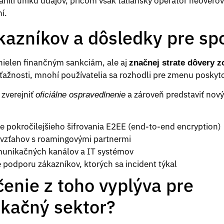
ánili úniku údajov, pričom však taliansky operátor neoverova
í.
kazníkov a dôsledky pre sp
 nielen finančným sankciám, ale aj
značnej strate dôvery z
 sťažnosti, mnohí používatelia sa rozhodli pre zmenu poskyt
zverejniť
a zároveň predstaviť nov
oficiálne ospravedlnenie
 pokročilejšieho šifrovania E2EE (end-to-end encryption)
 vzťahov s roamingovými partnermi
munikačných kanálov a IT systémov
e podporu zákazníkov, ktorých sa incident týkal
enie z toho vyplýva pre
kačný sektor?