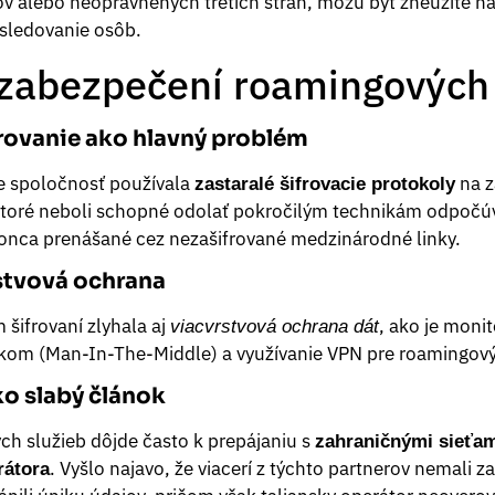
 alebo neoprávnených tretích strán, môžu byť zneužité na
sledovanie osôb.
 zabezpečení roamingových
rovanie ako hlavný problém
že spoločnosť používala
na z
zastaralé šifrovacie protokoly
toré neboli schopné odolať pokročilým technikám odpočúv
onca prenášané cez nezašifrované medzinárodné linky.
stvová ochrana
šifrovaní zlyhala aj
, ako je moni
viacvrstvová ochrana dát
kom (Man-In-The-Middle) a využívanie VPN pre roamingový
ko slabý článok
ch služieb dôjde často k prepájaniu s
zahraničnými sieťa
. Vyšlo najavo, že viacerí z týchto partnerov nemali 
rátora