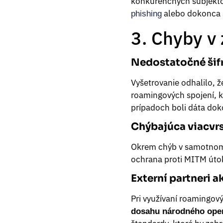
konkurenčných subjektov
alebo dokonca 
phishing
3. Chyby v
Nedostatočné šif
Vyšetrovanie odhalilo, 
roamingových spojení, k
prípadoch boli dáta dok
Chýbajúca viacvr
Okrem chýb v samotnom 
ochrana proti MITM úto
Externí partneri a
Pri využívaní roamingový
dosahu národného ope