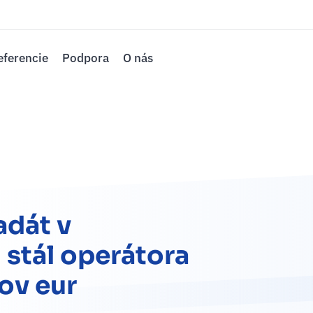
eferencie
Podpora
O nás
adát v
stál operátora
ov eur