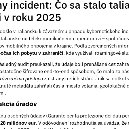
y incident: Čo sa stalo ta
i v roku 2025
došlo v Taliansku k závažnému prípadu kybernetického incid
 talianskemu telekomunikačnému operátorovi – spoločnosti
v mobilného pripojenia v krajine. Podľa zverejnených infor
, kde využívali roamingové slu
očas ich pobytu v zahraničí
ásledný audit preukázali, že údaje boli prenášané cez zahr
ostatočne šifrované end-to-end spôsobom, čo malo za ná
zo strany tretích strán. Únik sa dotkol
právnenému prístupu
knuté metadáta zahŕňali čas a miesto volania, geolokačné d
mi.
akcia úradov
anu osobných údajov (Garante per la protezione dei dati pe
e
. V odôvodnení rozhodnutia sa uvádza, že
28 miliónov eur