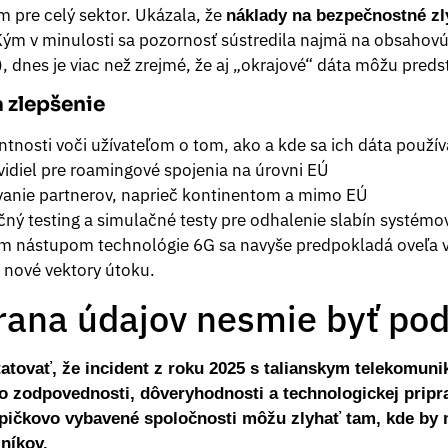
m pre celý sektor. Ukázala, že
náklady na bezpečnostné zl
Kým v minulosti sa pozornosť sústredila najmä na obsahovú
), dnes je viac než zrejmé, že aj „okrajové“ dáta môžu predst
a zlepšenie
ntnosti voči užívateľom o tom, ako a kde sa ich dáta použív
vidiel pre roamingové spojenia na úrovni EÚ
vanie partnerov, naprieč kontinentom a mimo EÚ
čný testing a simulačné testy pre odhalenie slabín systémo
ým nástupom technológie 6G sa navyše predpokladá oveľa v
 nové vektory útoku.
rana údajov nesmie byť po
tovať, že incident z roku 2025 s talianskym telekomun
 o zodpovednosti, dôveryhodnosti a technologickej pripr
 špičkovo vybavené spoločnosti môžu zlyhať tam, kde by m
níkov.