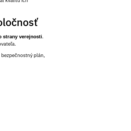
l kvalitu ich
oločnosť
.
o strany verejnosti
ovateľa.
ý bezpečnostný plán,