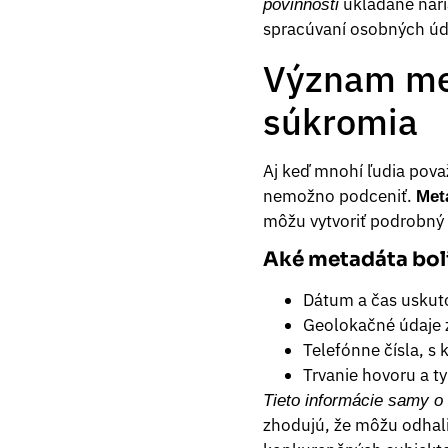
ukladané nari
povinnosti
spracúvaní osobných úd
Význam met
súkromia
Aj keď mnohí ľudia pova
nemožno podceniť.
Met
môžu vytvoriť podrobný p
Aké metadáta bol
Dátum a čas usku
Geolokačné údaje z
Telefónne čísla, s
Trvanie hovoru a ty
Tieto informácie samy 
zhodujú, že môžu odhaliť