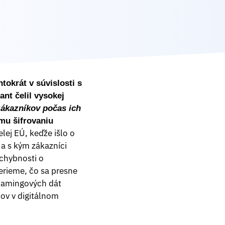
tokrát v súvislosti s
nt čelil vysokej
zákazníkov počas ich
mu šifrovaniu
elej EÚ, keďže išlo o
 a s kým zákazníci
chybnosti o
rieme, čo sa presne
amingových dát
ov v digitálnom