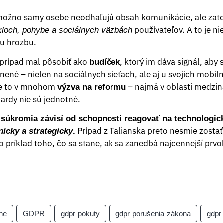
, možno samy osebe neodhaľujú obsah komunikácie, ale zat
používateľov. A to je n
kloch, pohybe a sociálnych väzbách
u hrozbu.
 prípad mal pôsobiť ako
, ktorý im dáva signál, aby s
budíček
nené – nielen na sociálnych sieťach, ale aj u svojich mobil
je to v mnohom
– najmä v oblasti medzin
výzva na reformu
rdy nie sú jednotné.
 súkromia závisí od schopnosti reagovať na technologi
Prípad z Talianska preto nesmie zostať
hnicky a strategicky
.
príklad toho, čo sa stane, ak sa zanedbá najcennejší prvok
ne
GDPR
gdpr pokuty
gdpr porušenia zákona
gdpr