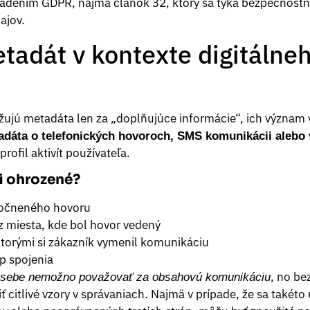
adením GDPR, najmä článok 32, ktorý sa týka bezpečnostný
ajov.
adát v kontexte digitálne
žujú metadáta len za „doplňujúce informácie“, ich význam
adáta o telefonických hovoroch, SMS komunikácii alebo 
rofil aktivít používateľa.
i ohrozené?
točneného hovoru
 miesta, kde bol hovor vedený
 ktorými si zákazník vymenil komunikáciu
p spojenia
, no be
o sebe nemožno považovať za obsahovú komunikáciu
 citlivé vzory v správaniach. Najmä v prípade, že sa takéto