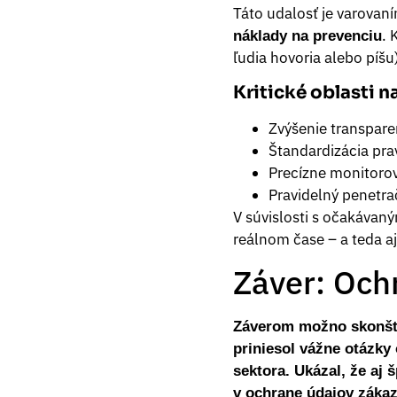
Táto udalosť je varovaní
. 
náklady na prevenciu
ľudia hovoria alebo píšu
Kritické oblasti n
Zvýšenie transpare
Štandardizácia pra
Precízne monitoro
Pravidelný penetra
V súvislosti s očakávan
reálnom čase – a teda aj
Záver: Och
Záverom možno skonšta
priniesol vážne otázky
sektora. Ukázal, že aj
v ochrane údajov zákaz