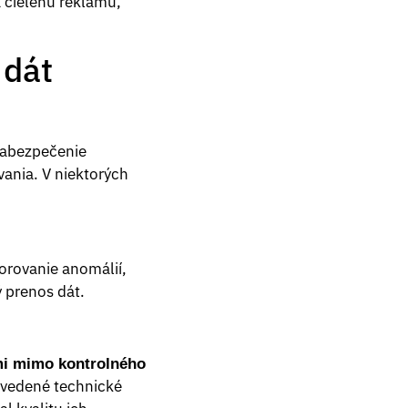
 cielenú reklamu,
 dát
abezpečenie
ania. V niektorých
torovanie anomálií,
 prenos dát.
mi mimo kontrolného
zavedené technické