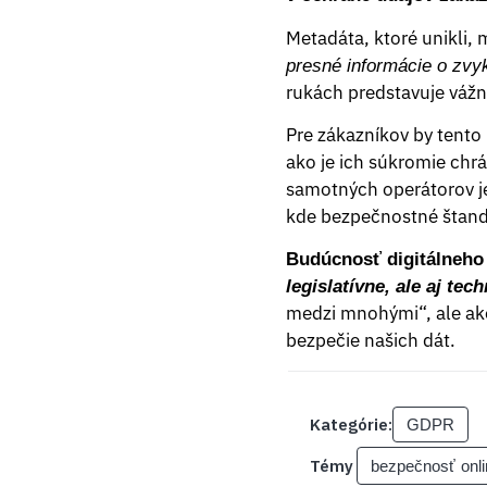
Metadáta, ktoré unikli
presné informácie o zvy
rukách predstavuje vážn
Pre zákazníkov by tento
ako je ich súkromie chrá
samotných operátorov 
kde bezpečnostné štanda
Budúcnosť digitálneho
legislatívne, ale aj tec
medzi mnohými“, ale ako 
bezpečie našich dát.
Kategórie:
GDPR
Témy
bezpečnosť onli