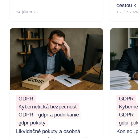
cestou k 
24. júla 2026
15. júla 2026
GDPR
GDPR
Kybernetická bezpečnosť
Kyberne
GDPR
gdpr a podnikanie
GDPR
gdpr pokuty
gdpr po
Likvidačné pokuty a osobná
Koniec „