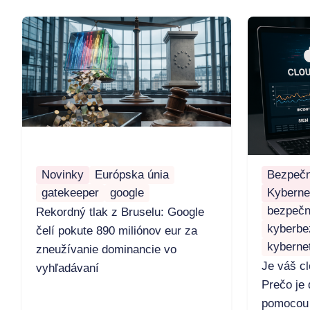
Novinky
Európska únia
Bezpečn
gatekeeper
google
Kyberne
bezpečn
Rekordný tlak z Bruselu: Google
kyberbe
čelí pokute 890 miliónov eur za
kyberne
zneužívanie dominancie vo
Je váš c
vyhľadávaní
Prečo je 
pomocou