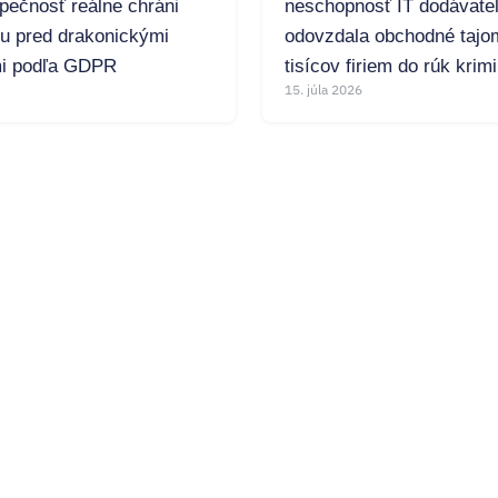
pečnosť reálne chráni
neschopnosť IT dodávate
mu pred drakonickými
odovzdala obchodné tajo
i podľa GDPR
tisícov firiem do rúk krim
15. júla 2026