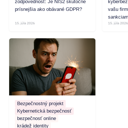
zodpovednosť: Je NIS2 skutočne
kyberbez
prísnejšia ako obávané GDPR?
vašu fir
sankciam
15. júla 2026
15. júla 2026
Bezpečnostný projekt
Kybernetická bezpečnosť
bezpečnosť online
krádež identity