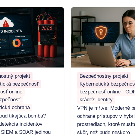
ostný projekt
Bezpečnostný projekt
tická bezpečnosť
Kybernetická bezpečnos
osť online
bezpečnosť online
GD
zpečnosť
krádež identity
tická ochrana
VPN je mŕtve: Moderné pr
loud tikajúca bomba?
ochrane prístupov v hybr
detekcia incidentov
prostrediach, ktoré musít
 SIEM a SOAR jedinou
skôr, než bude neskoro