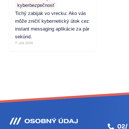
kyberbezpečnosť
Tichý zabijak vo vrecku: Ako vás
môže zničiť kybernetický útok cez
instant messaging aplikácie za pár
sekúnd.
7. júla 2026
02/