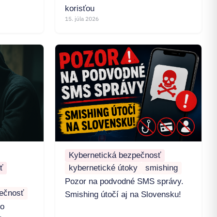
korisťou
15. júla 2026
Kybernetická bezpečnosť
ť
kybernetické útoky
smishing
Pozor na podvodné SMS správy.
ečnosť
Smishing útočí aj na Slovensku!
ko