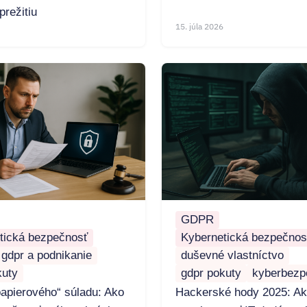
prežitiu
15. júla 2026
GDPR
tická bezpečnosť
Kybernetická bezpečnos
gdpr a podnikanie
duševné vlastníctvo
kuty
gdpr pokuty
kyberbezp
papierového“ súladu: Ako
Hackerské hody 2025: A