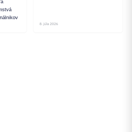
ľa
mstvá
inálnikov
8. júla 2026