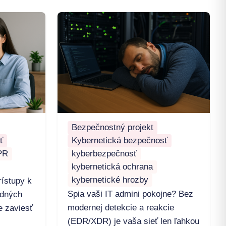
Bezpečnostný projekt
ť
Kybernetická bezpečnosť
PR
kyberbezpečnosť
kybernetická ochrana
kybernetické hrozby
ístupy k
Spia vaši IT admini pokojne? Bez
idných
modernej detekcie a reakcie
e zaviesť
(EDR/XDR) je vaša sieť len ľahkou