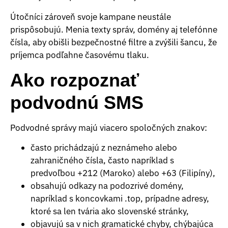
Útočníci zároveň svoje kampane neustále
prispôsobujú. Menia texty správ, domény aj telefónne
čísla, aby obišli bezpečnostné filtre a zvýšili šancu, že
príjemca podľahne časovému tlaku.
Ako rozpoznať
podvodnú SMS
Podvodné správy majú viacero spoločných znakov:
často prichádzajú z neznámeho alebo
zahraničného čísla, často napríklad s
predvoľbou +212 (Maroko) alebo +63 (Filipíny),
obsahujú odkazy na podozrivé domény,
napríklad s koncovkami .top, prípadne adresy,
ktoré sa len tvária ako slovenské stránky,
objavujú sa v nich gramatické chyby, chýbajúca