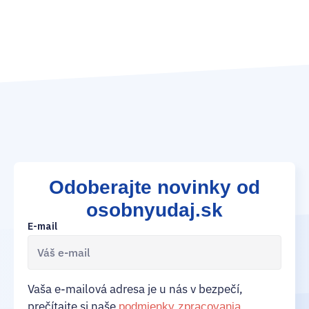
15
Odoberajte novinky od
osobnyudaj.sk
E-mail
Vaša e-mailová adresa je u nás v bezpečí,
prečítajte si naše
podmienky zpracovania