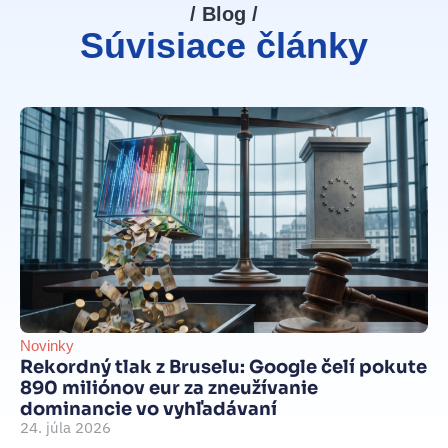
/ Blog /
Súvisiace články
Novinky
Be
Rekordný tlak z Bruselu: Google čelí pokute
int
890 miliónov eur za zneužívanie
Je
dominancie vo vyhľadávaní
d
24. júla 2026
je