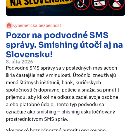
Kybernetická bezpečnosť
Pozor na podvodné SMS
správy. Smishing útočí aj na
Slovensku!
8. júla 2026
Podvodné SMS správy sa v posledných mesiacoch
šíria častejšie než v minulosti. Útočníci zneužívajú
mená štátnych inštitúcií, bánk, kuriérskych
spoločností či dopravnej polície a snažia sa prinútiť
príjemcu, aby klikol na odkaz a zadal svoje osobné
alebo platobné údaje. Tento typ podvodu sa
označuje ako
–
uskutočňovaný
smishing
phishing
prostredníctvom SMS správ.
Slovenské bezpečnostné autority opakovane