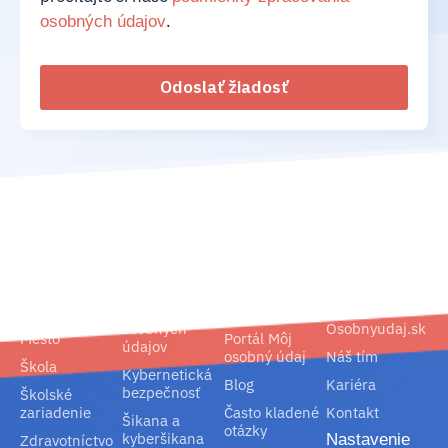
.
osobných údajov
Odoslať žiadosť
02/ 800 800 80
info@osobnyudaj.sk
Segmenty
Služby
Podpora
O nás
Obec
Ochrana
Referencie
Spoločnosť
osobných
Osobnyudaj.sk
Mesto
Portál Môj
údajov
osobný údaj
Náš tím
Škola
Kybernetická
Blog
Kariéra
bezpečnosť
Školské
zariadenie
Často kladené
Kontakt
Šikana a
otázky
kyberšikana
Nastavenie
Zdravotníctvo