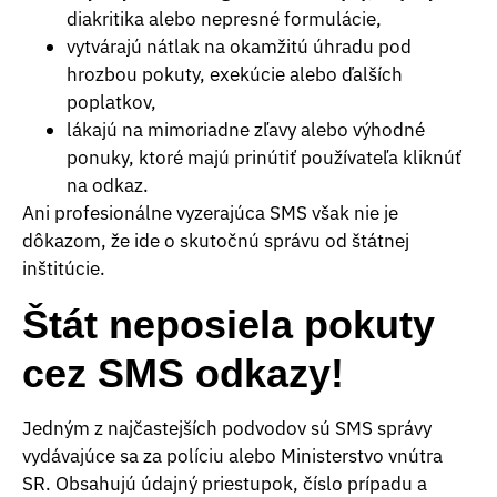
diakritika alebo nepresné formulácie,
vytvárajú nátlak na okamžitú úhradu pod
hrozbou pokuty, exekúcie alebo ďalších
poplatkov,
lákajú na mimoriadne zľavy alebo výhodné
ponuky, ktoré majú prinútiť používateľa kliknúť
na odkaz.
Ani profesionálne vyzerajúca SMS však nie je
dôkazom, že ide o skutočnú správu od štátnej
inštitúcie.
Štát neposiela pokuty
cez SMS odkazy!
Jedným z najčastejších podvodov sú SMS správy
vydávajúce sa za políciu alebo Ministerstvo vnútra
SR. Obsahujú údajný priestupok, číslo prípadu a