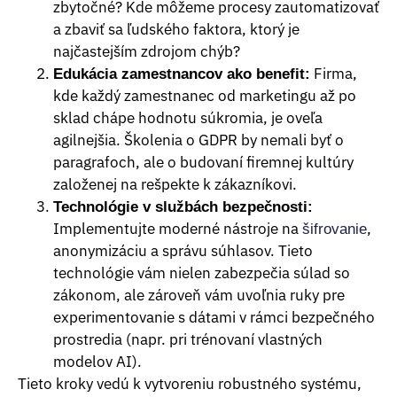
zbytočné? Kde môžeme procesy zautomatizovať
a zbaviť sa ľudského faktora, ktorý je
najčastejším zdrojom chýb?
Firma,
Edukácia zamestnancov ako benefit:
kde každý zamestnanec od marketingu až po
sklad chápe hodnotu súkromia, je oveľa
agilnejšia. Školenia o GDPR by nemali byť o
paragrafoch, ale o budovaní firemnej kultúry
založenej na rešpekte k zákazníkovi.
Technológie v službách bezpečnosti:
Implementujte moderné nástroje na
,
šifrovanie
anonymizáciu a správu súhlasov. Tieto
technológie vám nielen zabezpečia súlad so
zákonom, ale zároveň vám uvoľnia ruky pre
experimentovanie s dátami v rámci bezpečného
prostredia (napr. pri trénovaní vlastných
modelov AI).
Tieto kroky vedú k vytvoreniu robustného systému,