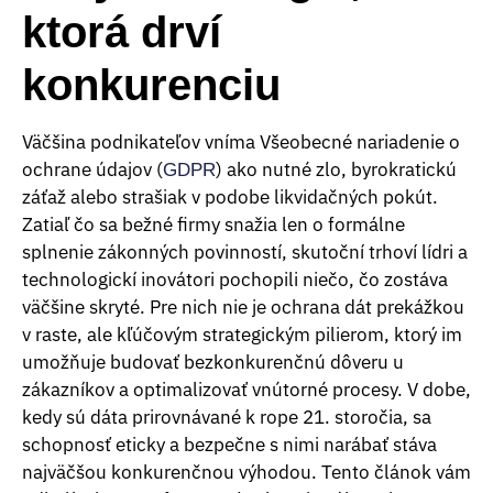
ktorá drví
konkurenciu
Väčšina podnikateľov vníma Všeobecné nariadenie o
ochrane údajov (
) ako nutné zlo, byrokratickú
GDPR
záťaž alebo strašiak v podobe likvidačných pokút.
Zatiaľ čo sa bežné firmy snažia len o formálne
splnenie zákonných povinností, skutoční trhoví lídri a
technologickí inovátori pochopili niečo, čo zostáva
väčšine skryté. Pre nich nie je ochrana dát prekážkou
v raste, ale kľúčovým strategickým pilierom, ktorý im
umožňuje budovať bezkonkurenčnú dôveru u
zákazníkov a optimalizovať vnútorné procesy. V dobe,
kedy sú dáta prirovnávané k rope 21. storočia, sa
schopnosť eticky a bezpečne s nimi narábať stáva
najväčšou konkurenčnou výhodou. Tento článok vám