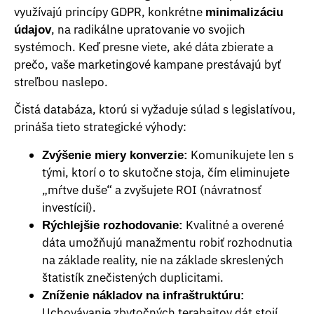
využívajú princípy GDPR, konkrétne
minimalizáciu
, na radikálne upratovanie vo svojich
údajov
systémoch. Keď presne viete, aké dáta zbierate a
prečo, vaše marketingové kampane prestávajú byť
streľbou naslepo.
Čistá databáza, ktorú si vyžaduje súlad s legislatívou,
prináša tieto strategické výhody:
Komunikujete len s
Zvýšenie miery konverzie:
tými, ktorí o to skutočne stoja, čím eliminujete
„mŕtve duše“ a zvyšujete ROI (návratnosť
investícií).
Kvalitné a overené
Rýchlejšie rozhodovanie:
dáta umožňujú manažmentu robiť rozhodnutia
na základe reality, nie na základe skreslených
štatistík znečistených duplicitami.
Zníženie nákladov na infraštruktúru:
Uchovávanie zbytočných terabajtov dát stojí