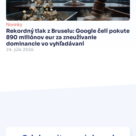
Novinky
Be
Rekordný tlak z Bruselu: Google čelí pokute
int
890 miliónov eur za zneužívanie
Je
dominancie vo vyhľadávaní
d
24. júla 2026
je
15