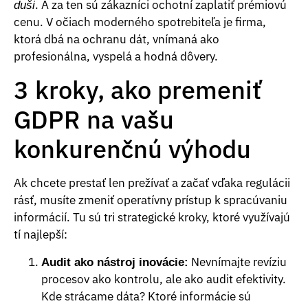
. A za ten sú zákazníci ochotní zaplatiť prémiovú
duši
cenu. V očiach moderného spotrebiteľa je firma,
ktorá dbá na ochranu dát, vnímaná ako
profesionálna, vyspelá a hodná dôvery.
3 kroky, ako premeniť
GDPR na vašu
konkurenčnú výhodu
Ak chcete prestať len prežívať a začať vďaka regulácii
rásť, musíte zmeniť operatívny prístup k spracúvaniu
informácií. Tu sú tri strategické kroky, ktoré využívajú
tí najlepší:
Nevnímajte revíziu
Audit ako nástroj inovácie:
procesov ako kontrolu, ale ako audit efektivity.
Kde strácame dáta? Ktoré informácie sú