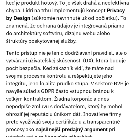
keď je produkt hotový. To je však drahá a neefektívna
chyba. Lídri na trhu implementujú koncept
Privacy
(súkromie navrhnuté už od počiatku). To
by Design
znamená, že ochrana údajov je integrovaná priamo
do architektúry softvéru, dizajnu webu alebo
štruktúry poskytovanej služby.
Tento prístup nie je len o dodržiavaní pravidiel, ale o
vytváraní užívateľskej skúsenosti (UX), ktorá buduje
pocit bezpečia. Keď zákazník vidí, že máte nad
svojimi procesmi kontrolu a rešpektujete jeho
integritu, jeho lojalita prudko stúpa. V sektore B2B je
navyše súlad s GDPR často vstupnou bránou k
veľkým kontraktom. Žiadna korporácia dnes
nepodpíše zmluvu s dodávateľom, ktorý by mohol
ohroziť jej reputáciu únikom dát. Inovatívne firmy
preto využívajú svoju certifikáciu a transparentné
procesy ako
pri
najsilnejší predajný argument