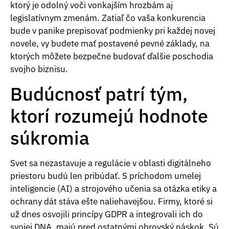
ktorý je odolný voči vonkajším hrozbám aj
legislatívnym zmenám. Zatiaľ čo vaša konkurencia
bude v panike prepisovať podmienky pri každej novej
novele, vy budete mať postavené pevné základy, na
ktorých môžete bezpečne budovať ďalšie poschodia
svojho biznisu.
Budúcnosť patrí tým,
ktorí rozumejú hodnote
súkromia
Svet sa nezastavuje a regulácie v oblasti digitálneho
priestoru budú len pribúdať. S príchodom umelej
inteligencie (AI) a strojového učenia sa otázka etiky a
ochrany dát stáva ešte naliehavejšou. Firmy, ktoré si
už dnes osvojili princípy GDPR a integrovali ich do
svojej DNA, majú pred ostatnými obrovský náskok. Sú