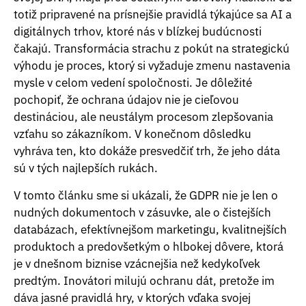
totiž pripravené na prísnejšie pravidlá týkajúce sa AI a
digitálnych trhov, ktoré nás v blízkej budúcnosti
čakajú. Transformácia strachu z pokút na strategickú
výhodu je proces, ktorý si vyžaduje zmenu nastavenia
mysle v celom vedení spoločnosti. Je dôležité
pochopiť, že ochrana údajov nie je cieľovou
destináciou, ale neustálym procesom zlepšovania
vzťahu so zákazníkom. V konečnom dôsledku
vyhráva ten, kto dokáže presvedčiť trh, že jeho dáta
sú v tých najlepších rukách.
V tomto článku sme si ukázali, že GDPR nie je len o
nudných dokumentoch v zásuvke, ale o čistejších
databázach, efektívnejšom marketingu, kvalitnejších
produktoch a predovšetkým o hlbokej dôvere, ktorá
je v dnešnom biznise vzácnejšia než kedykoľvek
predtým. Inovátori milujú ochranu dát, pretože im
dáva jasné pravidlá hry, v ktorých vďaka svojej