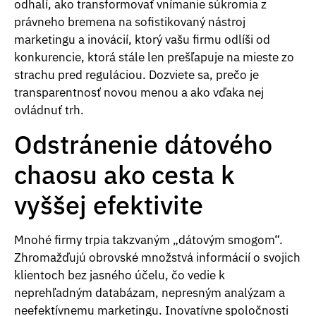
odhalí, ako transformovať vnímanie súkromia z
právneho bremena na sofistikovaný nástroj
marketingu a inovácií, ktorý vašu firmu odlíši od
konkurencie, ktorá stále len prešľapuje na mieste zo
strachu pred reguláciou. Dozviete sa, prečo je
transparentnosť novou menou a ako vďaka nej
ovládnuť trh.
Odstránenie dátového
chaosu ako cesta k
vyššej efektivite
Mnohé firmy trpia takzvaným „dátovým smogom“.
Zhromažďujú obrovské množstvá informácií o svojich
klientoch bez jasného účelu, čo vedie k
neprehľadným databázam, nepresným analýzam a
neefektívnemu marketingu. Inovatívne spoločnosti