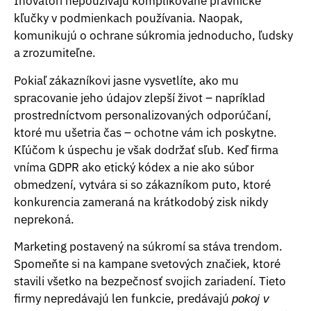
Inovátori nepoužívajú komplikované právnické
kľučky v podmienkach používania. Naopak,
komunikujú o ochrane súkromia jednoducho, ľudsky
a zrozumiteľne.
Pokiaľ zákazníkovi jasne vysvetlíte, ako mu
spracovanie jeho údajov zlepší život – napríklad
prostredníctvom personalizovaných odporúčaní,
ktoré mu ušetria čas – ochotne vám ich poskytne.
Kľúčom k úspechu je však dodržať sľub. Keď firma
vníma GDPR ako etický kódex a nie ako súbor
obmedzení, vytvára si so zákazníkom puto, ktoré
konkurencia zameraná na krátkodobý zisk nikdy
neprekoná.
Marketing postavený na súkromí sa stáva trendom.
Spomeňte si na kampane svetových značiek, ktoré
stavili všetko na bezpečnosť svojich zariadení. Tieto
firmy nepredávajú len funkcie, predávajú
pokoj v