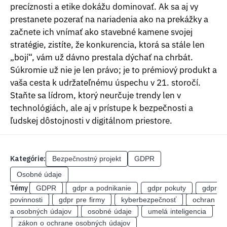
precíznosti a etike dokážu dominovať. Ak sa aj vy
prestanete pozerať na nariadenia ako na prekážky a
začnete ich vnímať ako stavebné kamene svojej
stratégie, zistíte, že konkurencia, ktorá sa stále len
„bojí“, vám už dávno prestala dýchať na chrbát.
Súkromie už nie je len právo; je to prémiový produkt a
vaša cesta k udržateľnému úspechu v 21. storočí.
Staňte sa lídrom, ktorý neurčuje trendy len v
technológiách, ale aj v prístupe k bezpečnosti a
ľudskej dôstojnosti v digitálnom priestore.
Kategórie:
Bezpečnostný projekt
GDPR
Osobné údaje
Témy
GDPR
gdpr a podnikanie
gdpr pokuty
gdpr
povinnosti
gdpr pre firmy
kyberbezpečnosť
ochran
a osobných údajov
osobné údaje
umelá inteligencia
zákon o ochrane osobných údajov