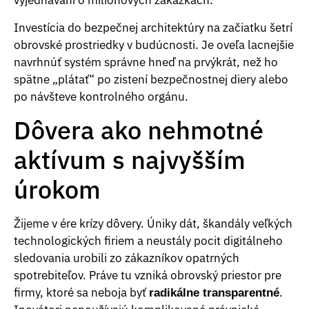
vyjednávaní o miliónových zákazkách.
Investícia do bezpečnej architektúry na začiatku šetrí
obrovské prostriedky v budúcnosti. Je oveľa lacnejšie
navrhnúť systém správne hneď na prvýkrát, než ho
spätne „plátať“ po zistení bezpečnostnej diery alebo
po návšteve kontrolného orgánu.
Dôvera ako nehmotné
aktívum s najvyšším
úrokom
Žijeme v ére krízy dôvery. Úniky dát, škandály veľkých
technologických firiem a neustály pocit digitálneho
sledovania urobili zo zákazníkov opatrných
spotrebiteľov. Práve tu vzniká obrovský priestor pre
firmy, ktoré sa neboja byť
.
radikálne transparentné