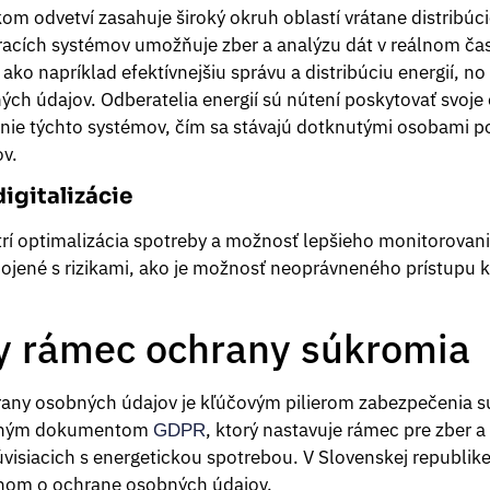
kom odvetví zasahuje široký okruh oblastí vrátane distribúci
racích systémov umožňuje zber a analýzu dát v reálnom čas
ko napríklad efektívnejšiu správu a distribúciu energií, no
h údajov. Odberatelia energií sú nútení poskytovať svoje 
ie týchto systémov, čím sa stávajú dotknutými osobami pod
v.
digitalizácie
rí optimalizácia spotreby a možnosť lepšieho monitorovani
pojené s rizikami, ako je možnosť neoprávneného prístupu
ny rámec ochrany súkromia
rany osobných údajov je kľúčovým pilierom zabezpečenia s
lavným dokumentom
, ktorý nastavuje rámec pre zber 
GDPR
úvisiacich s energetickou spotrebou. V Slovenskej republik
nom o ochrane osobných údajov.