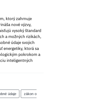
m, ktorý zahrnuje
rináša nové výzvy,
aisťujú vysoký štandard
ach a možných rizikách,
osobné údaje svojich
 energetiky, ktorá sa
nologickým pokrokom a
iu inteligentných
obné údaje
zákon o