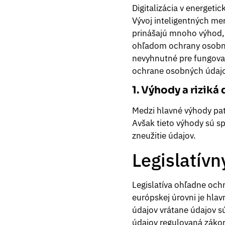
Digitalizácia v energetic
Vývoj inteligentných me
prinášajú mnoho výhod, a
ohľadom ochrany osobnýc
nevyhnutné pre fungovan
ochrane osobných údajo
1. Výhody a riziká 
Medzi hlavné výhody pat
Avšak tieto výhody sú s
zneužitie údajov.
Legislatív
Legislatíva ohľadne och
európskej úrovni je h
údajov vrátane údajov s
údajov regulovaná záko