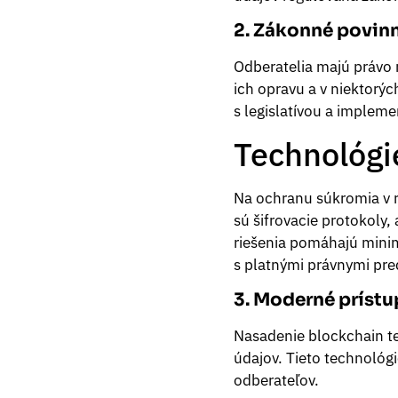
2. Zákonné povinn
Odberatelia majú právo 
ich opravu a v niektorýc
s legislatívou a implem
Technológi
Na ochranu súkromia v r
sú šifrovacie protokoly
riešenia pomáhajú minim
s platnými právnymi pre
3. Moderné prístu
Nasadenie blockchain te
údajov. Tieto technológ
odberateľov.