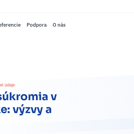
eferencie
Podpora
O nás
é údaje
súkromia v
e: výzvy a