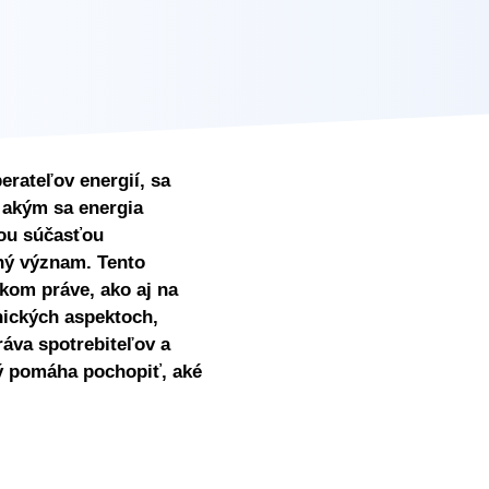
rateľov energií, sa
 akým sa energia
nou súčasťou
ný význam. Tento
kom práve, ako aj na
hnických aspektoch,
áva spotrebiteľov a
rý pomáha pochopiť, aké