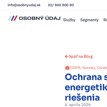
info@osobnyudaj.sk
02/ 800 800 80
Služby
Segmenty
R
Späť na Blog
,
,
GDPR
Novinky
Osobn
Ochrana 
energetik
riešenia
6. apríla 2026