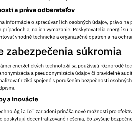
osti a práva odberateľov
na informácie o spracúvaní ich osobných údajov, právo na 
h prípadoch aj na ich vymazanie. Poskytovatelia energií sú 
entovať vhodné technické a organizačné opatrenia na ochra
e zabezpečenia súkromia
ámci energetických technológií sa používajú rôznorodé tec
, anonymizácia a pseudonymizácia údajov či pravidelné audi
alizovať riziká spojené s porušením bezpečnosti osobných 
dpismi.
py a inovácie
chnológií a IoT zariadení prináša nové možnosti pre efekt
ie poskytujú decentralizované riešenia, čo zvyšuje bezpečn