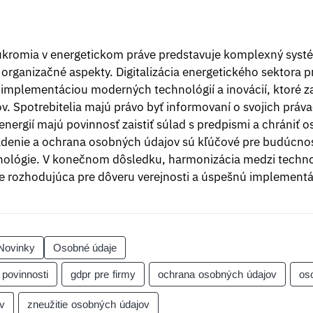
úkromia v energetickom práve predstavuje komplexný systé
a organizačné aspekty. Digitalizácia energetického sektora p
ť implementáciou moderných technológií a inovácií, ktoré z
. Spotrebitelia majú právo byť informovaní o svojich práv
 energií majú povinnosť zaistiť súlad s predpismi a chrániť 
iadenie a ochrana osobných údajov sú kľúčové pre budúcnosť
chnológie. V konečnom dôsledku, harmonizácia medzi tech
 rozhodujúca pre dôveru verejnosti a úspešnú implementác
Novinky
Osobné údaje
 povinnosti
gdpr pre firmy
ochrana osobných údajov
os
v
zneužitie osobných údajov