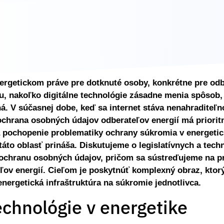
rgetickom práve pre dotknuté osoby, konkrétne pre odbe
ou, nakoľko digitálne technológie zásadne menia spôsob,
ná. V súčasnej dobe, keď sa internet stáva nenahraditeľ
chrana osobných údajov odberateľov energií má priorit
 pochopenie problematiky ochrany súkromia v energetic
 táto oblasť prináša. Diskutujeme o legislatívnych a tec
ochranu osobných údajov, pričom sa sústreďujeme na pr
ľov energií. Cieľom je poskytnúť komplexný obraz, kto
ergetická infraštruktúra na súkromie jednotlivca.
echnológie v energetike