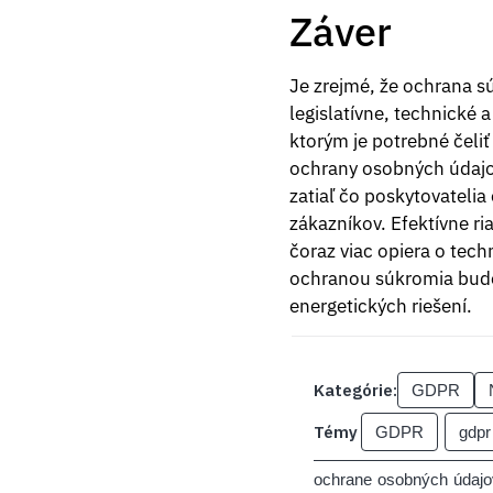
Záver
Je zrejmé, že ochrana s
legislatívne, technické 
ktorým je potrebné čeli
ochrany osobných údajov
zatiaľ čo poskytovatelia
zákazníkov. Efektívne r
čoraz viac opiera o te
ochranou súkromia bude
energetických riešení.
Kategórie:
GDPR
Témy
GDPR
gdpr
ochrane osobných údajo