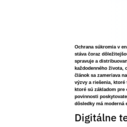
Ochrana súkromia v ene
stáva čoraz dôležitejš
spravuje a distribuova
každodenného života, o
článok sa zameriava na
výzvy a riešenia, ktoré
ktoré sú základom pre 
povinnosti poskytovate
dôsledky má moderná en
Digitálne t