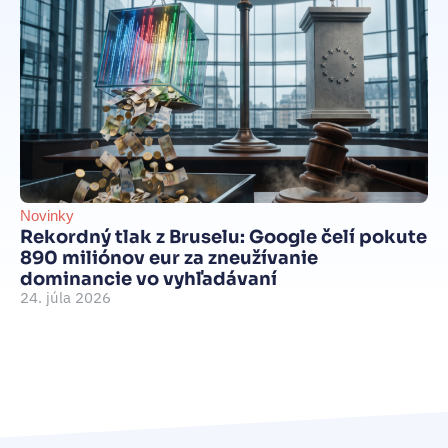
Novinky
Be
Rekordný tlak z Bruselu: Google čelí pokute
int
890 miliónov eur za zneužívanie
Je
dominancie vo vyhľadávaní
d
24. júla 2026
je
15