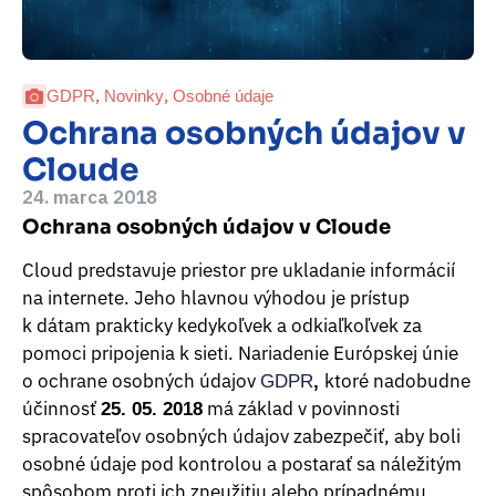
,
,
GDPR
Novinky
Osobné údaje
Ochrana osobných údajov v
Cloude
24. marca 2018
Ochrana osobných údajov v Cloude
Cloud predstavuje priestor pre ukladanie informácií
na internete. Jeho hlavnou výhodou je prístup
k dátam prakticky kedykoľvek a odkiaľkoľvek za
pomoci pripojenia k sieti. Nariadenie Európskej únie
o ochrane osobných údajov
ktoré nadobudne
GDPR
,
účinnosť
má základ v povinnosti
25. 05. 2018
spracovateľov osobných údajov zabezpečiť, aby boli
osobné údaje pod kontrolou a postarať sa náležitým
spôsobom proti ich zneužitiu alebo prípadnému