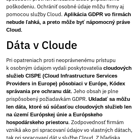
poškodeniu. Ochrániť osobné údaje môžu firmy aj
pomocou služby Cloud.
Aplikácia GDPR vo firmách
nebude ľahká, a preto môže byť nápomocný práve
Cloud.
Dáta v Cloude
Pri opatreniach proti neoprávnenému prístupu
k osobným údajom vydali poskytovatelia
cloudových
služieb CISPE (Cloud Infrastructure Services
Providers in Europe) pôsobiaci v Európe, Kódex
Jeho obsah je plne
správania pre ochranu dát.
prispôsobený požiadavkám GDPR.
Ukladať sa môžu
len dáta, ktoré sú súčasťou cloudových služieb len
na území Európskej únie a Európskeho
. Zodpovednosť firmám
hospodárskeho priestoru
vzniká ako pri spracovaní údajov vo vlastných dátach,
tak pri spracovaní dát v službe Cloud. Z hľadiska