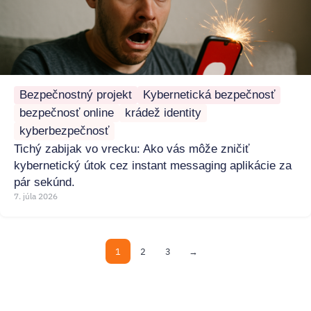
Bezpečnostný projekt
Kybernetická bezpečnosť
bezpečnosť online
krádež identity
kyberbezpečnosť
Tichý zabijak vo vrecku: Ako vás môže zničiť
kybernetický útok cez instant messaging aplikácie za
pár sekúnd.
7. júla 2026
1
2
3
→