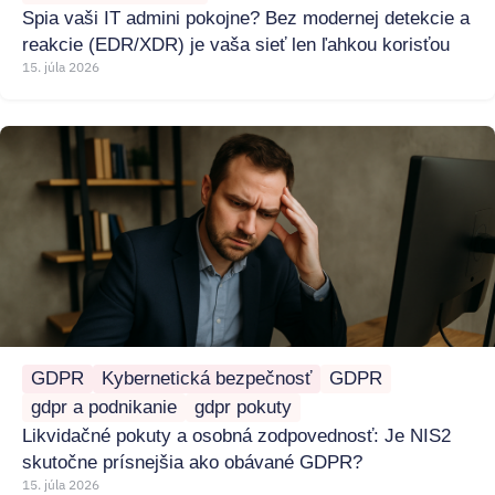
Spia vaši IT admini pokojne? Bez modernej detekcie a
reakcie (EDR/XDR) je vaša sieť len ľahkou korisťou
15. júla 2026
GDPR
Kybernetická bezpečnosť
GDPR
gdpr a podnikanie
gdpr pokuty
Likvidačné pokuty a osobná zodpovednosť: Je NIS2
skutočne prísnejšia ako obávané GDPR?
15. júla 2026