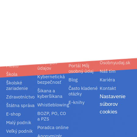
02/ 800 800 80
info@osobnyudaj.sk
Segmenty
Služby
Podpora
O nás
Obec
Ochrana
Referencie
Spoločnosť
osobných
Osobnyudaj.sk
Mesto
Portál Môj
údajov
osobný údaj
Náš tím
Škola
Kybernetická
Blog
Kariéra
bezpečnosť
Školské
zariadenie
Často kladené
Kontakt
Šikana a
otázky
kyberšikana
Nastavenie
Zdravotníctvo
E-knihy
súborov
Whistleblowing
Štátna správa
cookies
BOZP, PO, CO
E-shop
a PZS
Malý podnik
Poradca online
Veľký podnik
Anonymizér