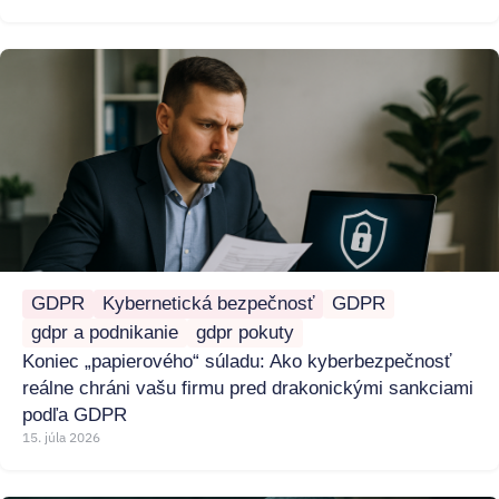
GDPR
Kybernetická bezpečnosť
GDPR
gdpr a podnikanie
gdpr pokuty
Koniec „papierového“ súladu: Ako kyberbezpečnosť
reálne chráni vašu firmu pred drakonickými sankciami
podľa GDPR
15. júla 2026