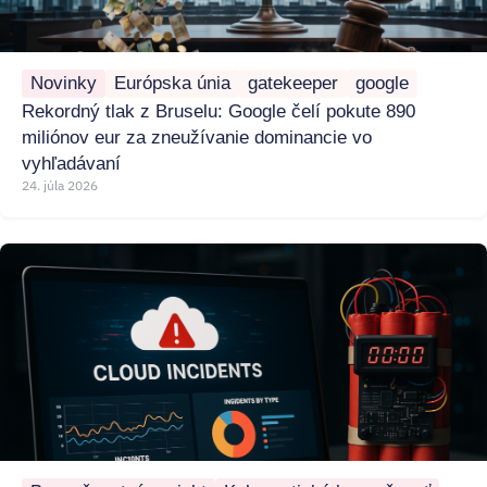
Novinky
Európska únia
gatekeeper
google
Rekordný tlak z Bruselu: Google čelí pokute 890
miliónov eur za zneužívanie dominancie vo
vyhľadávaní
24. júla 2026