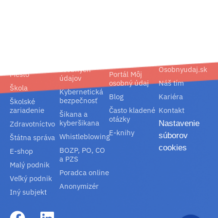
02/ 800 800 80
info@osobnyudaj.sk
Segmenty
Služby
Podpora
O nás
Obec
Ochrana
Referencie
Spoločnosť
osobných
Osobnyudaj.sk
Mesto
Portál Môj
údajov
osobný údaj
Náš tím
Škola
Kybernetická
Blog
Kariéra
bezpečnosť
Školské
zariadenie
Často kladené
Kontakt
Šikana a
otázky
kyberšikana
Nastavenie
Zdravotníctvo
E-knihy
súborov
Whistleblowing
Štátna správa
cookies
BOZP, PO, CO
E-shop
a PZS
Malý podnik
Poradca online
Veľký podnik
Anonymizér
Iný subjekt