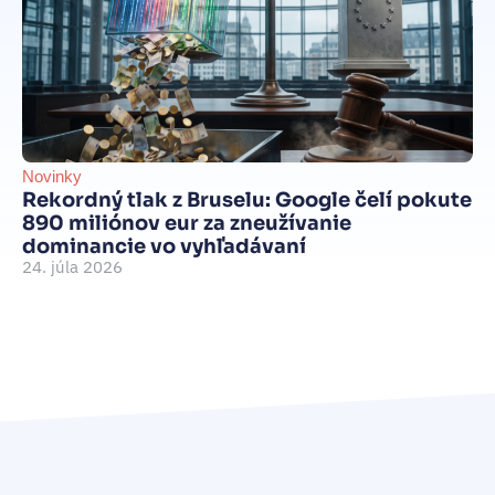
Novinky
Be
Rekordný tlak z Bruselu: Google čelí pokute
int
890 miliónov eur za zneužívanie
Je
dominancie vo vyhľadávaní
d
24. júla 2026
je
15