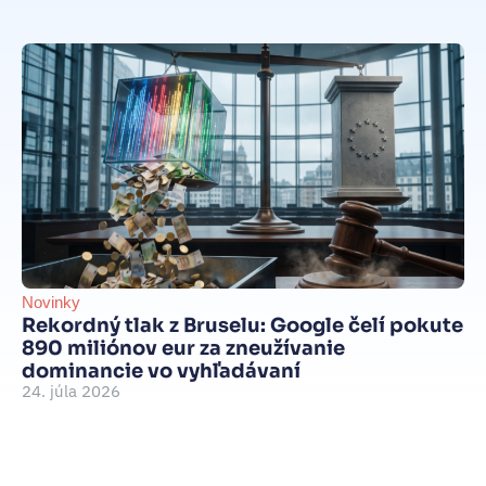
Novinky
Be
Rekordný tlak z Bruselu: Google čelí pokute
int
890 miliónov eur za zneužívanie
Je
dominancie vo vyhľadávaní
d
24. júla 2026
je
15