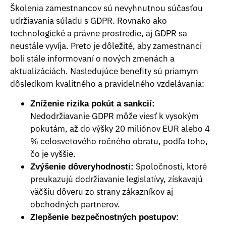
Školenia zamestnancov sú nevyhnutnou súčasťou
udržiavania súladu s GDPR. Rovnako ako
technologické a právne prostredie, aj GDPR sa
neustále vyvíja. Preto je dôležité, aby zamestnanci
boli stále informovaní o nových zmenách a
aktualizáciách. Nasledujúce benefity sú priamym
dôsledkom kvalitného a pravidelného vzdelávania:
Zníženie rizika pokút a sankcií:
Nedodržiavanie GDPR môže viesť k vysokým
pokutám, až do výšky 20 miliónov EUR alebo 4
% celosvetového ročného obratu, podľa toho,
čo je vyššie.
Spoločnosti, ktoré
Zvýšenie dôveryhodnosti:
preukazujú dodržiavanie legislatívy, získavajú
väčšiu dôveru zo strany zákazníkov aj
obchodných partnerov.
Zlepšenie bezpečnostných postupov: