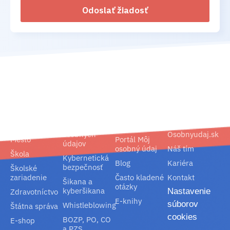
Odoslať žiadosť
02/ 800 800 80
info@osobnyudaj.sk
Segmenty
Služby
Podpora
O nás
Obec
Ochrana
Referencie
Spoločnosť
osobných
Osobnyudaj.sk
Mesto
Portál Môj
údajov
osobný údaj
Náš tím
Škola
Kybernetická
Blog
Kariéra
bezpečnosť
Školské
zariadenie
Často kladené
Kontakt
Šikana a
otázky
kyberšikana
Nastavenie
Zdravotníctvo
E-knihy
súborov
Whistleblowing
Štátna správa
cookies
BOZP, PO, CO
E-shop
a PZS