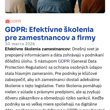
GDPR
GDPR: Efektívne školenia
pre zamestnancov a firmy
10. marca 2026
Dnešný svet je
Efektívne školenia zamestnancov:
prepojený informáciami a dáta zohrávajú v podnikaní
dôležitú úlohu. S nástupom
(General Data
GDPR
Protection Regulation) sa ochrana osobných údajov
stala hlavným zameraním. Pre podniky je kľúčové
zabezpečiť, aby ich zamestnanci dostali adekvátne
školenie o tejto legislatíve. Tieto školenia pomáhajú
nielen v súlade s právnymi predpismi, ale aj zvyšujú
dôveru zákazníkov a obmedzujú riziko sankcií. Keďže
podniky sa vo veľkej miere spoliehajú na digitálne