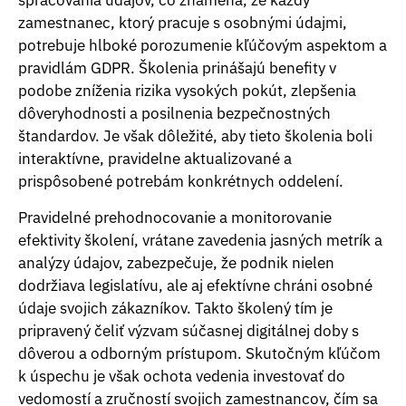
spracovania údajov, čo znamená, že každý
zamestnanec, ktorý pracuje s osobnými údajmi,
potrebuje hlboké porozumenie kľúčovým aspektom a
pravidlám GDPR. Školenia prinášajú benefity v
podobe zníženia rizika vysokých pokút, zlepšenia
dôveryhodnosti a posilnenia bezpečnostných
štandardov. Je však dôležité, aby tieto školenia boli
interaktívne, pravidelne aktualizované a
prispôsobené potrebám konkrétnych oddelení.
Pravidelné prehodnocovanie a monitorovanie
efektivity školení, vrátane zavedenia jasných metrík a
analýzy údajov, zabezpečuje, že podnik nielen
dodržiava legislatívu, ale aj efektívne chráni osobné
údaje svojich zákazníkov. Takto školený tím je
pripravený čeliť výzvam súčasnej digitálnej doby s
dôverou a odborným prístupom. Skutočným kľúčom
k úspechu je však ochota vedenia investovať do
vedomostí a zručností svojich zamestnancov, čím sa