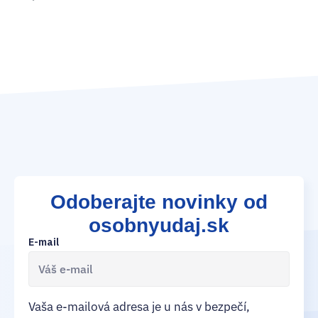
15
Odoberajte novinky od
osobnyudaj.sk
E-mail
Vaša e-mailová adresa je u nás v bezpečí,