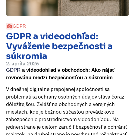
GDPR
GDPR a videodohľad:
Vyváženie bezpečnosti a
súkromia
2. apríla 2026
GDPR
a videodohľad v obchodoch: Ako nájsť
rovnováhu medzi bezpečnosťou a súkromím
V dnešnej digitálne prepojenej spoločnosti sa
problematika ochrany osobných údajov stáva čoraz
dôležitejšou. Zvlášť na obchodných a verejných
miestach, kde je bežnou súčasťou prevádzkové
zabezpečenie prostredníctvom videodohľadu. Na
jednej strane je cieľom zaručiť bezpečnosť a ochrániť
majetok, na druhej strane je nevyhnutné rešpektovať