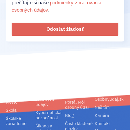
prečítajte si naše
podmienky zpracovania
.
osobných údajov
Odoslať žiadosť
02/ 800 800 80
info@osobnyudaj.sk
Segmenty
Služby
Podpora
O nás
Obec
Ochrana
Referencie
Spoločnosť
osobných
Osobnyudaj.sk
Mesto
Portál Môj
údajov
osobný údaj
Náš tím
Škola
Kybernetická
Blog
Kariéra
bezpečnosť
Školské
zariadenie
Často kladené
Kontakt
Šikana a
otázky