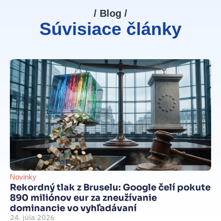
/ Blog /
Súvisiace články
Novinky
Be
Rekordný tlak z Bruselu: Google čelí pokute
int
890 miliónov eur za zneužívanie
Je
dominancie vo vyhľadávaní
d
24. júla 2026
je