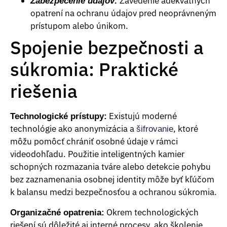
Zavedenie adekvátnych
Zabezpečenie údajov:
opatrení na ochranu údajov pred neoprávneným
prístupom alebo únikom.
Spojenie bezpečnosti a
súkromia: Praktické
riešenia
Existujú moderné
Technologické prístupy:
technológie ako anonymizácia a
, ktoré
šifrovanie
môžu pomôcť chrániť osobné údaje v rámci
videodohľadu. Použitie inteligentných kamier
schopných rozmazania tváre alebo detekcie pohybu
bez zaznamenania osobnej identity môže byť kľúčom
k balansu medzi bezpečnosťou a ochranou súkromia.
Okrem technologických
Organizačné opatrenia:
riešení sú dôležité aj interné procesy, ako školenie