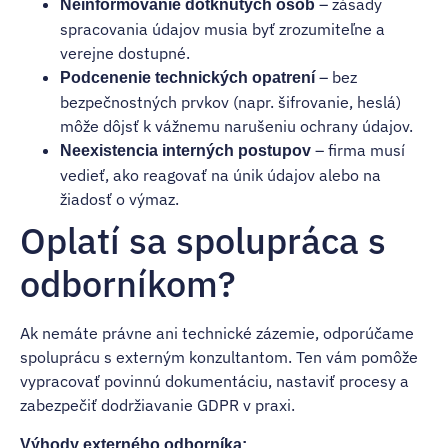
– zásady
Neinformovanie dotknutých osôb
spracovania údajov musia byť zrozumiteľne a
verejne dostupné.
– bez
Podcenenie technických opatrení
bezpečnostných prvkov (napr. šifrovanie, heslá)
môže dôjsť k vážnemu narušeniu ochrany údajov.
– firma musí
Neexistencia interných postupov
vedieť, ako reagovať na únik údajov alebo na
žiadosť o výmaz.
Oplatí sa spolupráca s
odborníkom?
Ak nemáte právne ani technické zázemie, odporúčame
spoluprácu s externým konzultantom. Ten vám pomôže
vypracovať povinnú dokumentáciu, nastaviť procesy a
zabezpečiť dodržiavanie GDPR v praxi.
Výhody externého odborníka: