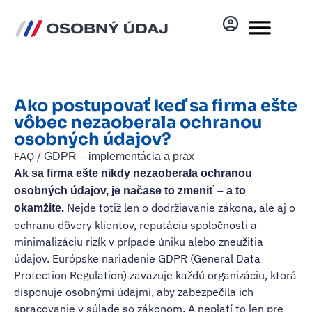
Ako postupovať keď sa firma ešte
vôbec nezaoberala ochranou
osobných údajov?
FAQ /
GDPR – implementácia a prax
Ak sa firma ešte nikdy nezaoberala ochranou
osobných údajov, je načase to zmeniť – a to
Nejde totiž len o dodržiavanie zákona, ale aj o
okamžite.
ochranu dôvery klientov, reputáciu spoločnosti a
minimalizáciu rizík v prípade úniku alebo zneužitia
údajov. Európske nariadenie GDPR (General Data
Protection Regulation) zaväzuje každú organizáciu, ktorá
disponuje osobnými údajmi, aby zabezpečila ich
spracovanie v súlade so zákonom. A neplatí to len pre