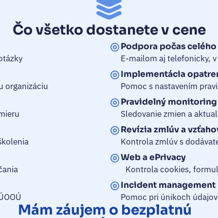
Čo všetko dostanete v cene
Podpora počas celéh
otázky
E-mailom aj telefonicky, 
Implementácia opatr
u organizáciu
Pomoc s nastavením pravi
Pravidelný monitori
mieru
Sledovanie zmien a aktua
Revízia zmlúv a vzťa
školenia
Kontrola zmlúv s dodávate
Web a ePrivacy
čania
Kontrola cookies, formul
Incident managemen
z ÚOOÚ
Pomoc pri únikoch údajov
Mám záujem o bezplatnú