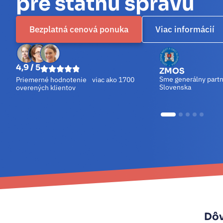
pre štátnu správu
Bezplatná cenová ponuka
Viac informácií
4,9 / 5
ZMOS
APUMS
Sme generálny partn
Priemerné hodnotenie viac ako 1700
Sme partnerom Asociácie prednostov úradov
Slovenska
overených klientov
miestnej samosprávy
Dôv