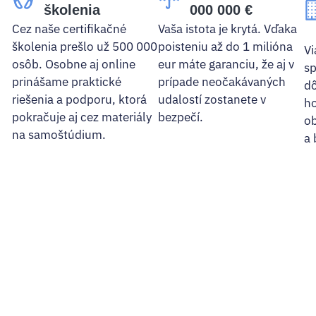
školenia
000 000 €
Cez naše certifikačné
Vaša istota je krytá. Vďaka
školenia prešlo už 500 000
poisteniu až do 1 milióna
Vi
osôb. Osobne aj online
eur máte garanciu, že aj v
sp
prinášame praktické
prípade neočakávaných
dô
riešenia a podporu, ktorá
udalostí zostanete v
ho
pokračuje aj cez materiály
bezpečí.
ob
na samoštúdium.
a 