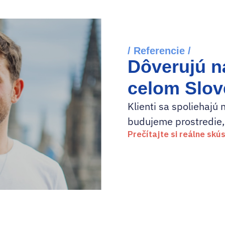
/ Referencie /
Dôverujú n
celom Slo
Klienti sa spoliehajú 
budujeme prostredie,
Prečítajte si reálne skú