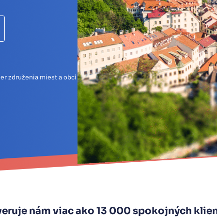
ZHK SR
Sme generálny partner združenia hlavných
er združenia miest a obcí
kontrolórov SR
eruje nám viac ako 13 000 spokojných klie