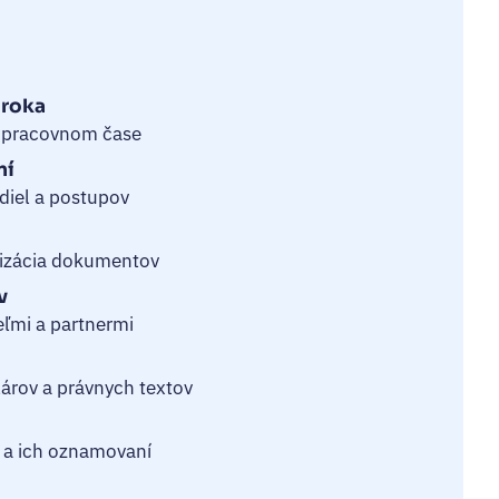
o roka
v pracovnom čase
ení
diel a postupov
ng
lizácia dokumentov
hov
ľmi a partnermi
árov a právnych textov
t
 a ich oznamovaní