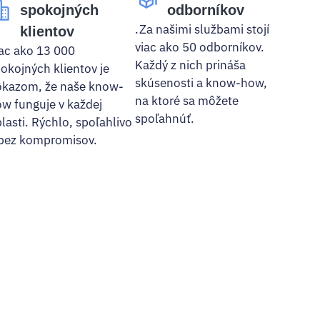
spokojných
odborníkov
.Za našimi službami stojí
klientov
viac ako 50 odborníkov.
ac ako 13 000
Každý z nich prináša
okojných klientov je
skúsenosti a know-how,
kazom, že naše know-
na ktoré sa môžete
w funguje v každej
spoľahnúť.
lasti. Rýchlo, spoľahlivo
bez kompromisov.