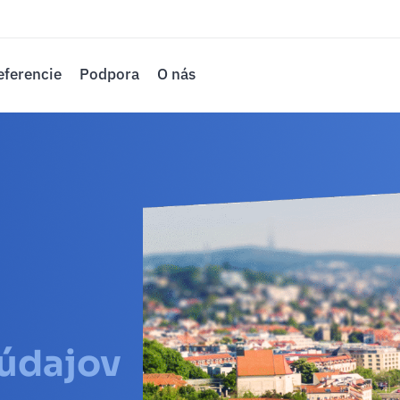
eferencie
Podpora
O nás
údajov