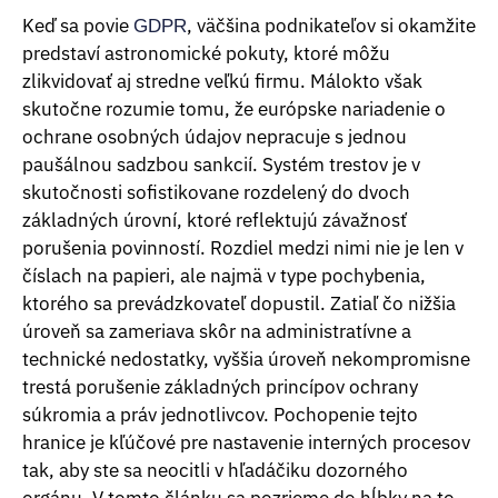
Keď sa povie
, väčšina podnikateľov si okamžite
GDPR
predstaví astronomické pokuty, ktoré môžu
zlikvidovať aj stredne veľkú firmu. Málokto však
skutočne rozumie tomu, že európske nariadenie o
ochrane osobných údajov nepracuje s jednou
paušálnou sadzbou sankcií. Systém trestov je v
skutočnosti sofistikovane rozdelený do dvoch
základných úrovní, ktoré reflektujú závažnosť
porušenia povinností. Rozdiel medzi nimi nie je len v
číslach na papieri, ale najmä v type pochybenia,
ktorého sa prevádzkovateľ dopustil. Zatiaľ čo nižšia
úroveň sa zameriava skôr na administratívne a
technické nedostatky, vyššia úroveň nekompromisne
trestá porušenie základných princípov ochrany
súkromia a práv jednotlivcov. Pochopenie tejto
hranice je kľúčové pre nastavenie interných procesov
tak, aby ste sa neocitli v hľadáčiku dozorného
orgánu. V tomto článku sa pozrieme do hĺbky na to,