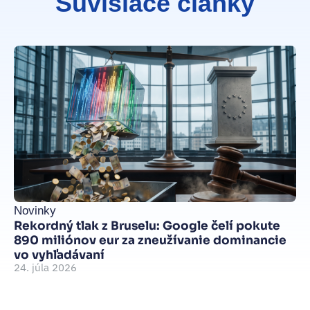
Súvisiace články
Novinky
Be
Rekordný tlak z Bruselu: Google čelí pokute
Um
890 miliónov eur za zneužívanie dominancie
Je
vo vyhľadávaní
de
24. júla 2026
je
15