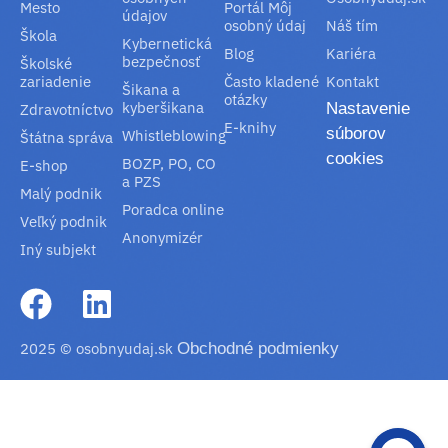
Mesto
Portál Môj
údajov
osobný údaj
Náš tím
Škola
Kybernetická
Blog
Kariéra
bezpečnosť
Školské
zariadenie
Často kladené
Kontakt
Šikana a
otázky
kyberšikana
Nastavenie
Zdravotníctvo
E-knihy
súborov
Whistleblowing
Štátna správa
cookies
BOZP, PO, CO
E-shop
a PZS
Malý podnik
Poradca online
Veľký podnik
Anonymizér
Iný subjekt
2025 © osobnyudaj.sk
Obchodné podmienky