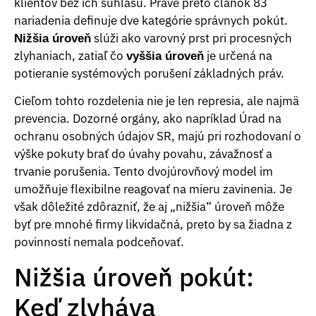
klientov bez ich súhlasu. Práve preto článok 83
nariadenia definuje dve kategórie správnych pokút.
slúži ako varovný prst pri procesných
Nižšia úroveň
zlyhaniach, zatiaľ čo
je určená na
vyššia úroveň
potieranie systémových porušení základných práv.
Cieľom tohto rozdelenia nie je len represia, ale najmä
prevencia. Dozorné orgány, ako napríklad Úrad na
ochranu osobných údajov SR, majú pri rozhodovaní o
výške pokuty brať do úvahy povahu, závažnosť a
trvanie porušenia. Tento dvojúrovňový model im
umožňuje flexibilne reagovať na mieru zavinenia. Je
však dôležité zdôrazniť, že aj „nižšia“ úroveň môže
byť pre mnohé firmy likvidačná, preto by sa žiadna z
povinností nemala podceňovať.
Nižšia úroveň pokút:
Keď zlyháva