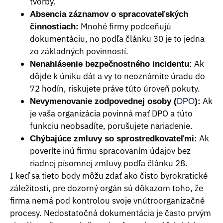
tvorby.
Absencia záznamov o spracovateľských
Mnohé firmy podceňujú
činnostiach:
dokumentáciu, no podľa článku 30 je to jedna
zo základných povinností.
Ak
Nenahlásenie bezpečnostného incidentu:
dôjde k úniku dát a vy to neoznámite úradu do
72 hodín, riskujete práve túto úroveň pokuty.
Ak
Nevymenovanie zodpovednej osoby (
DPO
):
je vaša organizácia povinná mať DPO a túto
funkciu neobsadíte, porušujete nariadenie.
Ak
Chýbajúce zmluvy so sprostredkovateľmi:
poveríte inú firmu spracovaním údajov bez
riadnej písomnej zmluvy podľa článku 28.
I keď sa tieto body môžu zdať ako čisto byrokratické
záležitosti, pre dozorný orgán sú dôkazom toho, že
firma nemá pod kontrolou svoje vnútroorganizačné
procesy. Nedostatočná dokumentácia je často prvým