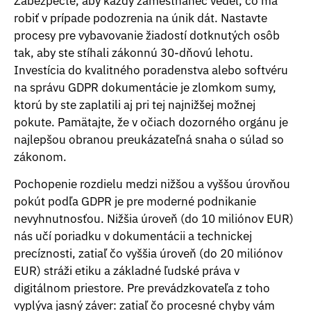
Zabezpečte, aby každý zamestnanec vedel, čo má
robiť v prípade podozrenia na únik dát. Nastavte
procesy pre vybavovanie žiadostí dotknutých osôb
tak, aby ste stíhali zákonnú 30-dňovú lehotu.
Investícia do kvalitného poradenstva alebo softvéru
na správu GDPR dokumentácie je zlomkom sumy,
ktorú by ste zaplatili aj pri tej najnižšej možnej
pokute. Pamätajte, že v očiach dozorného orgánu je
najlepšou obranou preukázateľná snaha o súlad so
zákonom.
Pochopenie rozdielu medzi nižšou a vyššou úrovňou
pokút podľa GDPR je pre moderné podnikanie
nevyhnutnosťou. Nižšia úroveň (do 10 miliónov EUR)
nás učí poriadku v dokumentácii a technickej
precíznosti, zatiaľ čo vyššia úroveň (do 20 miliónov
EUR) stráži etiku a základné ľudské práva v
digitálnom priestore. Pre prevádzkovateľa z toho
vyplýva jasný záver: zatiaľ čo procesné chyby vám