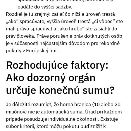
padáte do vyššej sadzby.
Rozdiel je tu zrejmý: zatiaľ čo nižšia úroveň trestá
„ako“ spracúvate, vyššia úroveň trestá „či vôbec“ ste
mali právo spracúvať a „ako hrubo“ ste zasiahli do
práv človeka. Práve porušenie práv dotknutých osôb
je v súčasnosti najčastejším dôvodom pre rekordné
pokuty v Európskej únii.
Rozhodujúce faktory:
Ako dozorný orgán
určuje konečnú sumu?
Je dôležité rozumieť, že horná hranica (10 alebo 20
miliónov) nie je automatická suma. Úrad pri každom
prípade posudzuje individuálne okolnosti. Existuje
súbor kritérií, ktoré môžu pokutu buď znížiť k