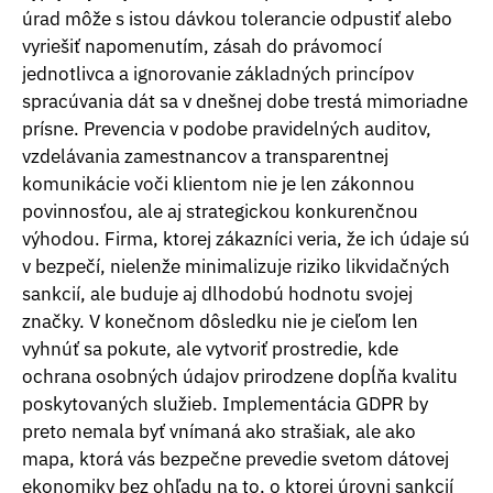
úrad môže s istou dávkou tolerancie odpustiť alebo
vyriešiť napomenutím, zásah do právomocí
jednotlivca a ignorovanie základných princípov
spracúvania dát sa v dnešnej dobe trestá mimoriadne
prísne. Prevencia v podobe pravidelných auditov,
vzdelávania zamestnancov a transparentnej
komunikácie voči klientom nie je len zákonnou
povinnosťou, ale aj strategickou konkurenčnou
výhodou. Firma, ktorej zákazníci veria, že ich údaje sú
v bezpečí, nielenže minimalizuje riziko likvidačných
sankcií, ale buduje aj dlhodobú hodnotu svojej
značky. V konečnom dôsledku nie je cieľom len
vyhnúť sa pokute, ale vytvoriť prostredie, kde
ochrana osobných údajov prirodzene dopĺňa kvalitu
poskytovaných služieb. Implementácia GDPR by
preto nemala byť vnímaná ako strašiak, ale ako
mapa, ktorá vás bezpečne prevedie svetom dátovej
ekonomiky bez ohľadu na to, o ktorej úrovni sankcií