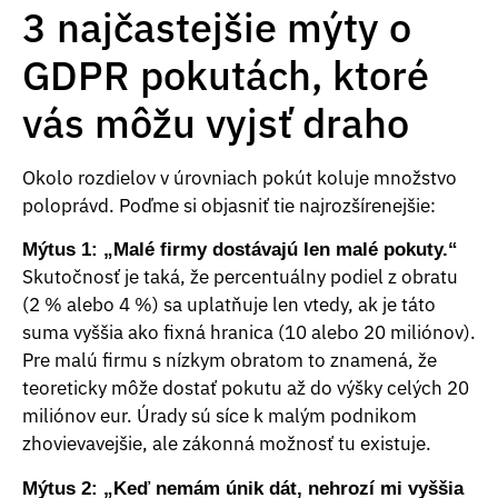
3 najčastejšie mýty o
GDPR pokutách, ktoré
vás môžu vyjsť draho
Okolo rozdielov v úrovniach pokút koluje množstvo
poloprávd. Poďme si objasniť tie najrozšírenejšie:
Mýtus 1: „Malé firmy dostávajú len malé pokuty.“
Skutočnosť je taká, že percentuálny podiel z obratu
(2 % alebo 4 %) sa uplatňuje len vtedy, ak je táto
suma vyššia ako fixná hranica (10 alebo 20 miliónov).
Pre malú firmu s nízkym obratom to znamená, že
teoreticky môže dostať pokutu až do výšky celých 20
miliónov eur. Úrady sú síce k malým podnikom
zhovievavejšie, ale zákonná možnosť tu existuje.
Mýtus 2: „Keď nemám únik dát, nehrozí mi vyššia