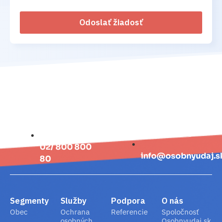
Odoslať žiadosť
02/ 800 800
info@osobnyudaj.s
80
Segmenty
Služby
Podpora
O nás
Obec
Ochrana
Referencie
Spoločnosť
osobných
Osobnyudaj.sk