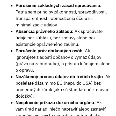
Porušenie základných zásad spracúvania:
Patria sem princípy zákonnosti, spravodlivosti,
transparentnosti, obmedzenia účelu či
minimalizácie údajov.
Ak spracúvate
Absencia právneho základu:
údaje bez súhlasu, bez zmluvy alebo bez
existencie oprávneného záujmu.
Ak
Porušenie práv dotknutých osôb:
ignorujete žiadosti občanov o výmaz údajov
(právo na zabudnutie), o prístup k údajom alebo
o opravu.
Ak
Nezákonný prenos údajov do tretích krajín:
posielate dáta mimo EÚ (napr. do USA) bez
primeraných záruk (ako sú štandardné zmluvné
doložky).
Ak
Nesplnenie príkazu dozorného orgánu:
vám úrad nariadi niečo napraviť alebo zastaviť
spracúvanie a vy to neurobíte, automaticky