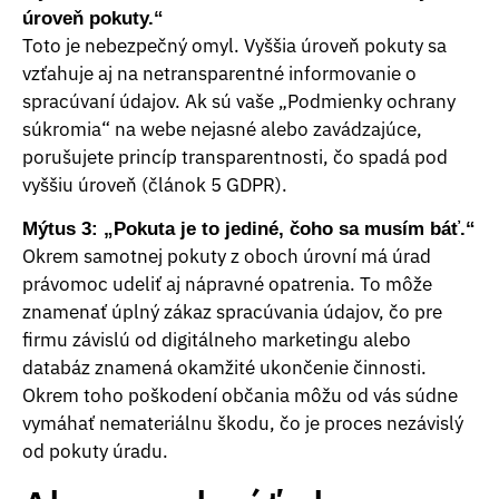
úroveň pokuty.“
Toto je nebezpečný omyl. Vyššia úroveň pokuty sa
vzťahuje aj na netransparentné informovanie o
spracúvaní údajov. Ak sú vaše „Podmienky ochrany
súkromia“ na webe nejasné alebo zavádzajúce,
porušujete princíp transparentnosti, čo spadá pod
vyššiu úroveň (článok 5 GDPR).
Mýtus 3: „Pokuta je to jediné, čoho sa musím báť.“
Okrem samotnej pokuty z oboch úrovní má úrad
právomoc udeliť aj nápravné opatrenia. To môže
znamenať úplný zákaz spracúvania údajov, čo pre
firmu závislú od digitálneho marketingu alebo
databáz znamená okamžité ukončenie činnosti.
Okrem toho poškodení občania môžu od vás súdne
vymáhať nemateriálnu škodu, čo je proces nezávislý
od pokuty úradu.