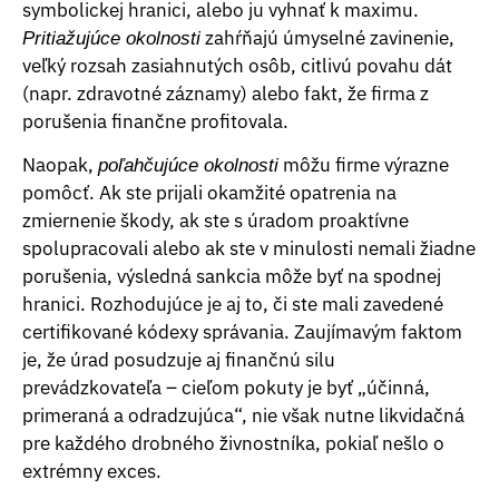
symbolickej hranici, alebo ju vyhnať k maximu.
zahŕňajú úmyselné zavinenie,
Pritiažujúce okolnosti
veľký rozsah zasiahnutých osôb, citlivú povahu dát
(napr. zdravotné záznamy) alebo fakt, že firma z
porušenia finančne profitovala.
Naopak,
môžu firme výrazne
poľahčujúce okolnosti
pomôcť. Ak ste prijali okamžité opatrenia na
zmiernenie škody, ak ste s úradom proaktívne
spolupracovali alebo ak ste v minulosti nemali žiadne
porušenia, výsledná sankcia môže byť na spodnej
hranici. Rozhodujúce je aj to, či ste mali zavedené
certifikované kódexy správania. Zaujímavým faktom
je, že úrad posudzuje aj finančnú silu
prevádzkovateľa – cieľom pokuty je byť „účinná,
primeraná a odradzujúca“, nie však nutne likvidačná
pre každého drobného živnostníka, pokiaľ nešlo o
extrémny exces.