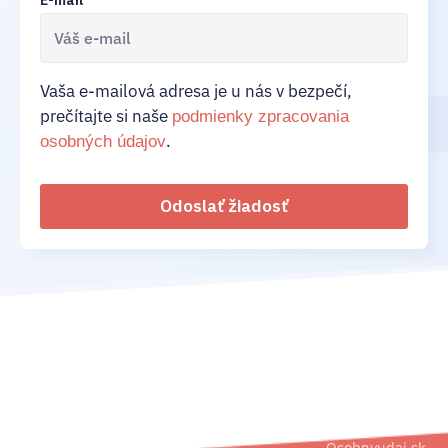
Vaša e-mailová adresa je u nás v bezpečí,
prečítajte si naše
podmienky zpracovania
.
osobných údajov
Odoslať žiadosť
02/ 800 800 80
info@osobnyudaj.sk
Segmenty
Služby
Podpora
O nás
Obec
Ochrana
Referencie
Spoločnosť
osobných
Osobnyudaj.sk