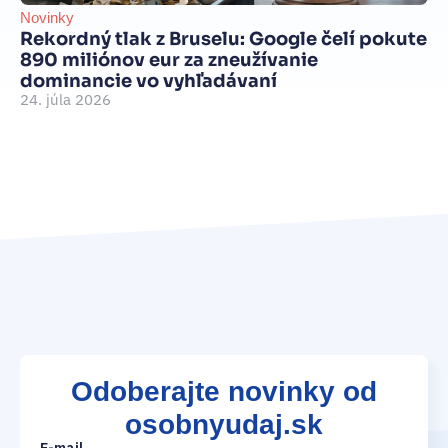
Novinky
Be
Rekordný tlak z Bruselu: Google čelí pokute
int
890 miliónov eur za zneužívanie
Je
dominancie vo vyhľadávaní
d
24. júla 2026
je
15
Odoberajte novinky od
osobnyudaj.sk
E-mail