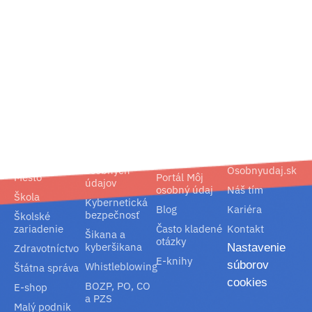
02/ 800 800 80
info@osobnyudaj.sk
Segmenty
Služby
Podpora
O nás
Obec
Ochrana
Referencie
Spoločnosť
osobných
Osobnyudaj.sk
Mesto
Portál Môj
údajov
osobný údaj
Náš tím
Škola
Kybernetická
Blog
Kariéra
bezpečnosť
Školské
zariadenie
Často kladené
Kontakt
Šikana a
otázky
kyberšikana
Nastavenie
Zdravotníctvo
E-knihy
súborov
Whistleblowing
Štátna správa
cookies
BOZP, PO, CO
E-shop
a PZS
Malý podnik