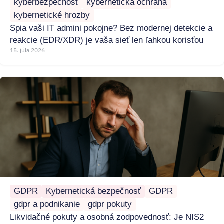
kyberbezpečnosť
kybernetická ochrana
kybernetické hrozby
Spia vaši IT admini pokojne? Bez modernej detekcie a
reakcie (EDR/XDR) je vaša sieť len ľahkou korisťou
15. júla 2026
GDPR
Kybernetická bezpečnosť
GDPR
gdpr a podnikanie
gdpr pokuty
Likvidačné pokuty a osobná zodpovednosť: Je NIS2