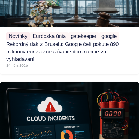
Novinky
Európska únia
gatekeeper
google
Rekordný tlak z Bruselu: Google čelí pokute 890
miliónov eur za zneužívanie dominancie vo
vyhľadávaní
24. júla 2026