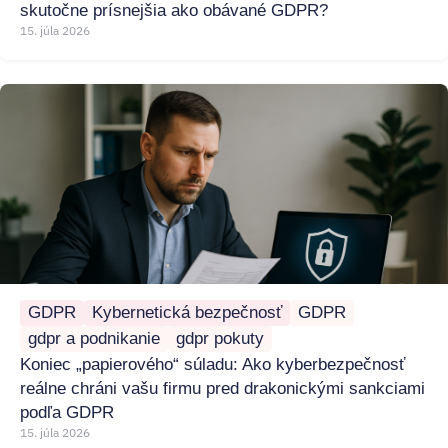
skutočne prísnejšia ako obávané GDPR?
15. júla 2026
GDPR
Kybernetická bezpečnosť
GDPR
gdpr a podnikanie
gdpr pokuty
Koniec „papierového“ súladu: Ako kyberbezpečnosť
reálne chráni vašu firmu pred drakonickými sankciami
podľa GDPR
15. júla 2026