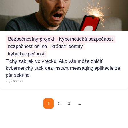
Bezpečnostný projekt
Kybernetická bezpečnosť
bezpečnosť online
krádež identity
kyberbezpečnosť
Tichý zabijak vo vrecku: Ako vás môže zničiť
kybernetický útok cez instant messaging aplikácie za
pár sekúnd.
7. júla 2026
1
2
3
→