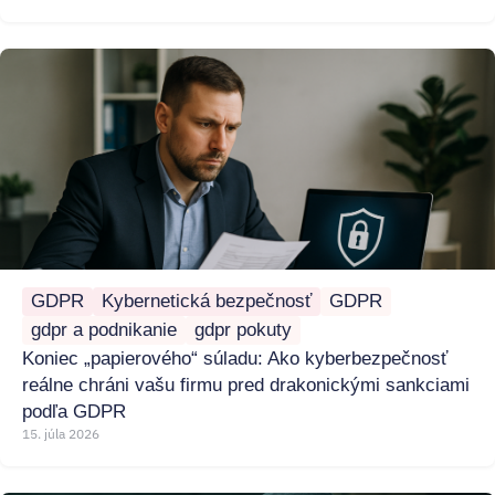
GDPR
Kybernetická bezpečnosť
GDPR
gdpr a podnikanie
gdpr pokuty
Koniec „papierového“ súladu: Ako kyberbezpečnosť
reálne chráni vašu firmu pred drakonickými sankciami
podľa GDPR
15. júla 2026