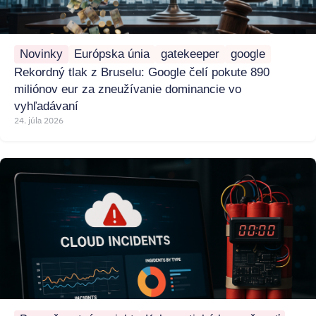
Novinky
Európska únia
gatekeeper
google
Rekordný tlak z Bruselu: Google čelí pokute 890
miliónov eur za zneužívanie dominancie vo
vyhľadávaní
24. júla 2026