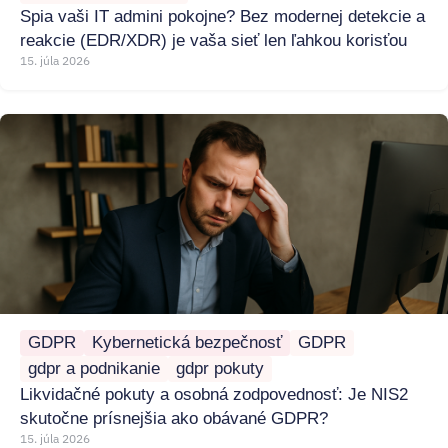
Spia vaši IT admini pokojne? Bez modernej detekcie a
reakcie (EDR/XDR) je vaša sieť len ľahkou korisťou
15. júla 2026
GDPR
Kybernetická bezpečnosť
GDPR
gdpr a podnikanie
gdpr pokuty
Likvidačné pokuty a osobná zodpovednosť: Je NIS2
skutočne prísnejšia ako obávané GDPR?
15. júla 2026