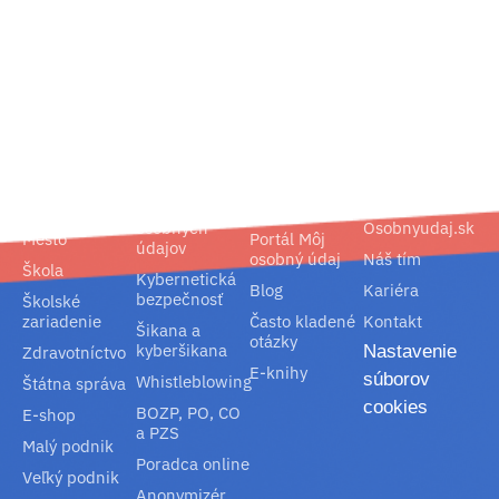
02/ 800 800 80
info@osobnyudaj.sk
Segmenty
Služby
Podpora
O nás
Obec
Ochrana
Referencie
Spoločnosť
osobných
Osobnyudaj.sk
Mesto
Portál Môj
údajov
osobný údaj
Náš tím
Škola
Kybernetická
Blog
Kariéra
bezpečnosť
Školské
zariadenie
Často kladené
Kontakt
Šikana a
otázky
kyberšikana
Nastavenie
Zdravotníctvo
E-knihy
súborov
Whistleblowing
Štátna správa
cookies
BOZP, PO, CO
E-shop
a PZS
Malý podnik
Poradca online
Veľký podnik
Anonymizér