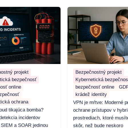
ostný projekt
Bezpečnostný projekt
tická bezpečnosť
Kybernetická bezpečnos
osť online
bezpečnosť online
GD
zpečnosť
krádež identity
tická ochrana
VPN je mŕtve: Moderné pr
loud tikajúca bomba?
ochrane prístupov v hybr
detekcia incidentov
prostrediach, ktoré musít
 SIEM a SOAR jedinou
skôr, než bude neskoro