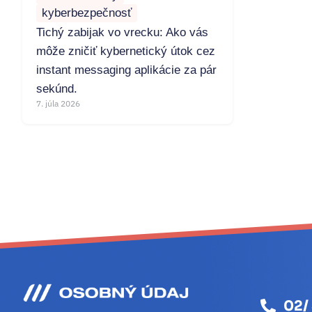
kyberbezpečnosť
Tichý zabijak vo vrecku: Ako vás
môže zničiť kybernetický útok cez
instant messaging aplikácie za pár
sekúnd.
7. júla 2026
02/