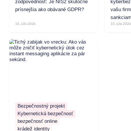
zodpovednosť: Je NIS2 skutočne
kyberbez
prísnejšia ako obávané GDPR?
vašu fir
sankciam
15. júla 2026
15. júla 2026
Bezpečnostný projekt
Kybernetická bezpečnosť
bezpečnosť online
krádež identity