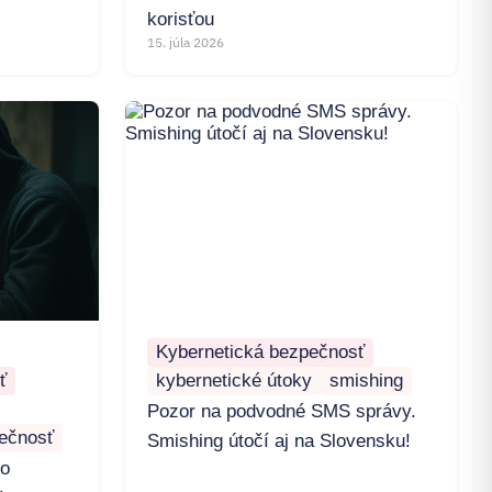
korisťou
15. júla 2026
Kybernetická bezpečnosť
ť
kybernetické útoky
smishing
Pozor na podvodné SMS správy.
ečnosť
Smishing útočí aj na Slovensku!
ko