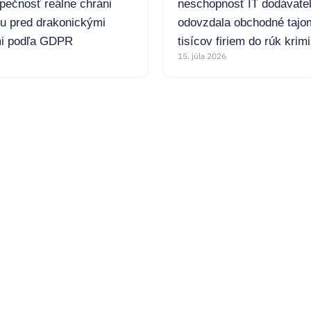
pečnosť reálne chráni
neschopnosť IT dodávate
mu pred drakonickými
odovzdala obchodné tajo
i podľa GDPR
tisícov firiem do rúk krim
15. júla 2026