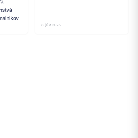
ľa
mstvá
inálnikov
8. júla 2026