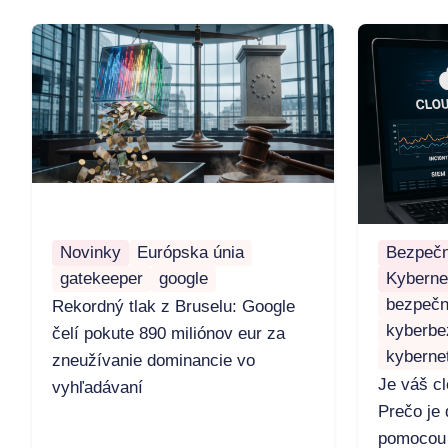
Novinky
Európska únia
Bezpečn
gatekeeper
google
Kyberne
bezpečn
Rekordný tlak z Bruselu: Google
kyberbe
čelí pokute 890 miliónov eur za
kyberne
zneužívanie dominancie vo
Je váš c
vyhľadávaní
Prečo je 
pomocou