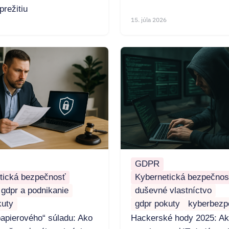
prežitiu
15. júla 2026
GDPR
tická bezpečnosť
Kybernetická bezpečnos
gdpr a podnikanie
duševné vlastníctvo
kuty
gdpr pokuty
kyberbezp
papierového“ súladu: Ako
Hackerské hody 2025: A