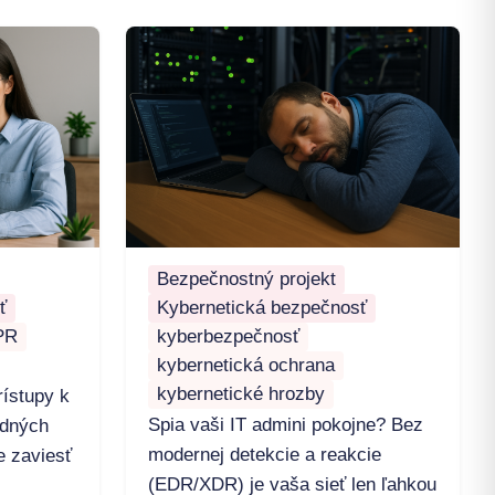
Bezpečnostný projekt
ť
Kybernetická bezpečnosť
PR
kyberbezpečnosť
kybernetická ochrana
kybernetické hrozby
ístupy k
Spia vaši IT admini pokojne? Bez
idných
modernej detekcie a reakcie
e zaviesť
(EDR/XDR) je vaša sieť len ľahkou