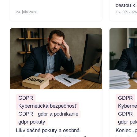
cestou k 
24. júla 2026
15. júla 2026
GDPR
GDPR
Kybernetická bezpečnosť
Kyberne
GDPR
gdpr a podnikanie
GDPR
gdpr pokuty
gdpr po
Likvidačné pokuty a osobná
Koniec „