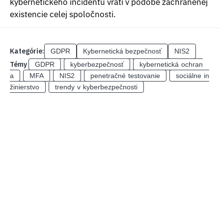
kybernetického incidentu vráti v podobe zachránenej
existencie celej spoločnosti.
Kategórie:
GDPR
Kybernetická bezpečnosť
NIS2
Témy
GDPR
kyberbezpečnosť
kybernetická ochran
a
MFA
NIS2
penetračné testovanie
sociálne in
žinierstvo
trendy v kyberbezpečnosti