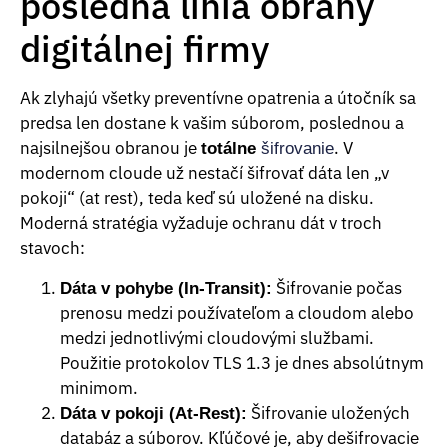
posledná línia obrany
digitálnej firmy
Ak zlyhajú všetky preventívne opatrenia a útočník sa
predsa len dostane k vašim súborom, poslednou a
najsilnejšou obranou je
. V
totálne
šifrovanie
modernom cloude už nestačí šifrovať dáta len „v
pokoji“ (at rest), teda keď sú uložené na disku.
Moderná stratégia vyžaduje ochranu dát v troch
stavoch:
Šifrovanie počas
Dáta v pohybe (In-Transit):
prenosu medzi používateľom a cloudom alebo
medzi jednotlivými cloudovými službami.
Použitie protokolov TLS 1.3 je dnes absolútnym
minimom.
Šifrovanie uložených
Dáta v pokoji (At-Rest):
databáz a súborov. Kľúčové je, aby dešifrovacie