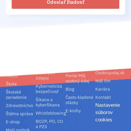
Odoslať žiadosť
02/ 800 800 80
info@osobnyudaj.sk
Segmenty
Služby
Podpora
O nás
Obec
Ochrana
Referencie
Spoločnosť
osobných
Osobnyudaj.sk
Mesto
Portál Môj
údajov
osobný údaj
Náš tím
Škola
Kybernetická
Blog
Kariéra
bezpečnosť
Školské
zariadenie
Často kladené
Kontakt
Šikana a
otázky
kyberšikana
Nastavenie
Zdravotníctvo
E-knihy
súborov
Whistleblowing
Štátna správa
cookies
BOZP, PO, CO
E-shop
a PZS
Malý podnik