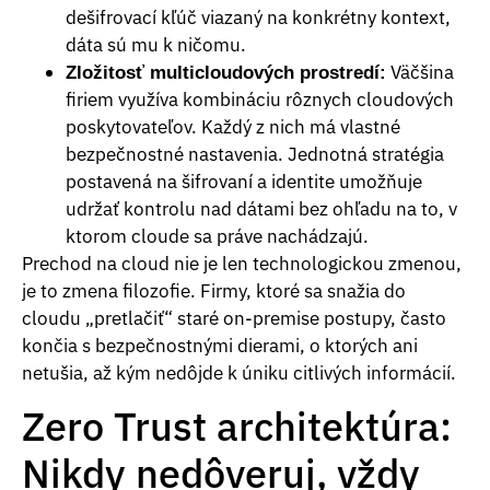
dešifrovací kľúč viazaný na konkrétny kontext,
dáta sú mu k ničomu.
Väčšina
Zložitosť multicloudových prostredí:
firiem využíva kombináciu rôznych cloudových
poskytovateľov. Každý z nich má vlastné
bezpečnostné nastavenia. Jednotná stratégia
postavená na šifrovaní a identite umožňuje
udržať kontrolu nad dátami bez ohľadu na to, v
ktorom cloude sa práve nachádzajú.
Prechod na cloud nie je len technologickou zmenou,
je to zmena filozofie. Firmy, ktoré sa snažia do
cloudu „pretlačiť“ staré on-premise postupy, často
končia s bezpečnostnými dierami, o ktorých ani
netušia, až kým nedôjde k úniku citlivých informácií.
Zero Trust architektúra:
Nikdy nedôveruj, vždy