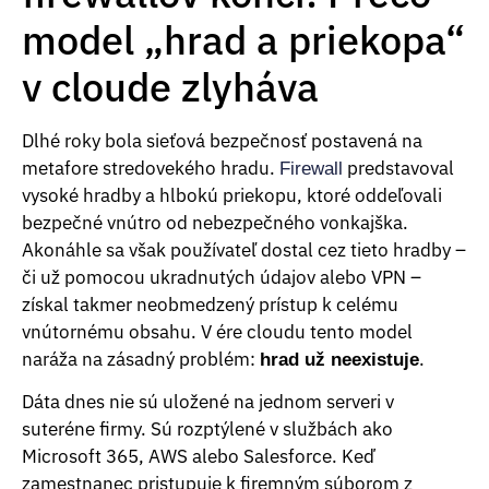
model „hrad a priekopa“
v cloude zlyháva
Dlhé roky bola sieťová bezpečnosť postavená na
metafore stredovekého hradu.
predstavoval
Firewall
vysoké hradby a hlbokú priekopu, ktoré oddeľovali
bezpečné vnútro od nebezpečného vonkajška.
Akonáhle sa však používateľ dostal cez tieto hradby –
či už pomocou ukradnutých údajov alebo VPN –
získal takmer neobmedzený prístup k celému
vnútornému obsahu. V ére cloudu tento model
naráža na zásadný problém:
.
hrad už neexistuje
Dáta dnes nie sú uložené na jednom serveri v
suteréne firmy. Sú rozptýlené v službách ako
Microsoft 365, AWS alebo Salesforce. Keď
zamestnanec pristupuje k firemným súborom z