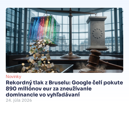
Novinky
Be
Rekordný tlak z Bruselu: Google čelí pokute
int
890 miliónov eur za zneužívanie
Je
dominancie vo vyhľadávaní
d
24. júla 2026
je
15