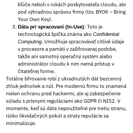
kľúče neboli v rukách poskytovateľa cloudu, ale
pod výhradnou správou firmy (tzv. BYOK – Bring
Your Own Key).
Toto je
Dáta pri spracovaní (In-Use):
technologická špička známa ako
Confidential
. Umožňuje spracovávať citlivé údaje
Computing
v procesore a pamäti v zašifrovanej podobe,
takže ani samotný operačný systém alebo
administrátor cloudu k nim nemá prístup v
čitateľnej forme.
Totálne šifrovanie robí z ukradnutých dát bezcenný
zhluk jednotiek a núl. Pre modernú firmu to znamená
nielen ochranu pred hackermi, ale aj zabezpečenie
súladu s prísnymi reguláciami ako GDPR či NIS2. V
momente, keď sú dáta nepoužiteľné pre tretiu stranu,
riziko likvidačných pokút a straty reputácie sa
minimalizuje.