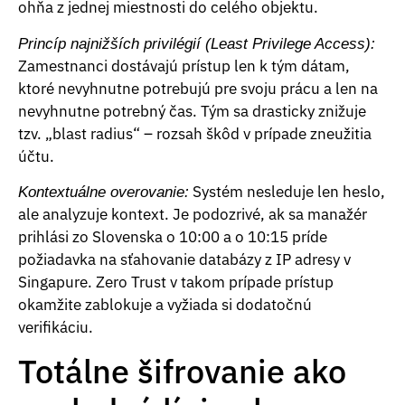
ohňa z jednej miestnosti do celého objektu.
Princíp najnižších privilégií (Least Privilege Access):
Zamestnanci dostávajú prístup len k tým dátam,
ktoré nevyhnutne potrebujú pre svoju prácu a len na
nevyhnutne potrebný čas. Tým sa drasticky znižuje
tzv. „blast radius“ – rozsah škôd v prípade zneužitia
účtu.
Systém nesleduje len heslo,
Kontextuálne overovanie:
ale analyzuje kontext. Je podozrivé, ak sa manažér
prihlási zo Slovenska o 10:00 a o 10:15 príde
požiadavka na sťahovanie databázy z IP adresy v
Singapure. Zero Trust v takom prípade prístup
okamžite zablokuje a vyžiada si dodatočnú
verifikáciu.
Totálne šifrovanie ako