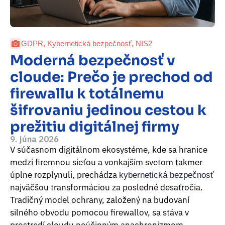
,
,
GDPR
Kybernetická bezpečnosť
NIS2
Moderná bezpečnosť v
cloude: Prečo je prechod od
firewallu k totálnemu
šifrovaniu jedinou cestou k
prežitiu digitálnej firmy
9. júna 2026
V súčasnom digitálnom ekosystéme, kde sa hranice
medzi firemnou sieťou a vonkajším svetom takmer
úplne rozplynuli, prechádza
kybernetická bezpečnosť
najväčšou transformáciou za posledné desaťročia.
Tradičný model ochrany, založený na budovaní
silného obvodu pomocou firewallov, sa stáva v
prostredí cloudu neúčinným anachronizmom.