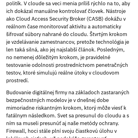
politík. V cloude sa veci menia príliš rýchlo na to, aby
ich dokázal manuálne kontrolovať človek. Nástroje
ako Cloud Access Security Broker (CASB) dokážu v
reálnom čase monitorovať aktivitu a automaticky
šifrovať súbory nahrané do cloudu. Štvrtým krokom
je vzdelávanie zamestnancov, pretože technológia je
len taká silná, ako jej najslabší článok. Posledným,
no nemenej dôležitým krokom, je pravidelné
testovanie odolnosti prostredníctvom penetračných
testov, ktoré simulujú reálne útoky v cloudovom
prostredí.
Budovanie digitálnej firmy na základoch zastaraných
bezpečnostných modelov je v dnešnej dobe
mimoriadne riskantným krokom, ktorý môže viesť k
fatálnym následkom. Svet sa presunul do cloudu a s
ním sa museli presunúť aj naše metódy ochrany.
Firewall, hoci stále plní svoju čiastkovú úlohu v