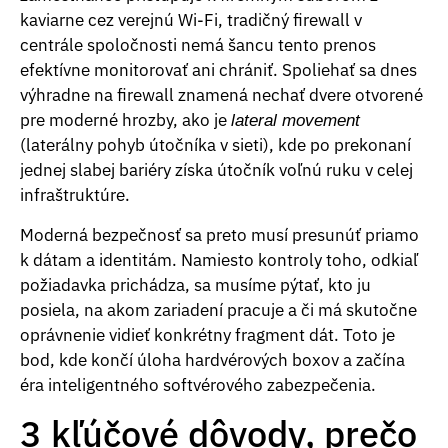
kaviarne cez verejnú Wi-Fi, tradičný firewall v
centrále spoločnosti nemá šancu tento prenos
efektívne monitorovať ani chrániť. Spoliehať sa dnes
výhradne na firewall znamená nechať dvere otvorené
pre moderné hrozby, ako je
lateral movement
(laterálny pohyb útočníka v sieti), kde po prekonaní
jednej slabej bariéry získa útočník voľnú ruku v celej
infraštruktúre.
Moderná bezpečnosť sa preto musí presunúť priamo
k dátam a identitám. Namiesto kontroly toho, odkiaľ
požiadavka prichádza, sa musíme pýtať, kto ju
posiela, na akom zariadení pracuje a či má skutočne
oprávnenie vidieť konkrétny fragment dát. Toto je
bod, kde končí úloha hardvérových boxov a začína
éra inteligentného softvérového zabezpečenia.
3 kľúčové dôvody, prečo