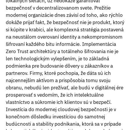
lokálnych sieťach, už nedokáže garantovať
bezpečnosť v decentralizovanom svete. Prežitie
modernej organizácie dnes závisí od toho, ako rýchlo
dokáže prijať fakt, že bezpečnosť nie je produkt, ktorý
si kúpite v krabici, ale komplexná stratégia postavená
na neustálom overovaní identity a nekompromisnom
šifrovaní každého bitu informácie. Implementácia
Zero Trust architektúry a totálneho šifrovania nie je
len technologickým vylepšením, je to základná
podmienka pre budovanie dôvery u zákazníkov a
partnerov. Firmy, ktoré pochopia, že dáta sú ich
najcennejším aktívom a prispôsobia tomu svoju
obranu, nebudú len prežívať, ale budú v digitálnej ére
prosperovať s vedomím, že ich intelektuálne
vlastníctvo a súkromie ich klientov sú v bezpečí.
Investícia do modernej cloudovej bezpečnosti je v
konečnom dôsledku investíciou do samotnej
budúcnosti a stability podnikania, ktorá sa v prípade