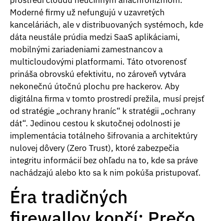
Moderné firmy už nefungujú v uzavretých
kanceláriách, ale v distribuovaných systémoch, kde
dáta neustále prúdia medzi SaaS aplikáciami,
mobilnými zariadeniami zamestnancov a
multicloudovými platformami. Táto otvorenosť
prináša obrovskú efektivitu, no zároveň vytvára
nekonečnú útočnú plochu pre hackerov. Aby
digitálna firma v tomto prostredí prežila, musí prejsť
od stratégie „ochrany hraníc“ k stratégii „ochrany
dát“. Jedinou cestou k skutočnej odolnosti je
implementácia totálneho šifrovania a architektúry
nulovej dôvery (Zero Trust), ktoré zabezpečia
integritu informácií bez ohľadu na to, kde sa práve
nachádzajú alebo kto sa k nim pokúša pristupovať.
Éra tradičných
firewallov končí: Prečo