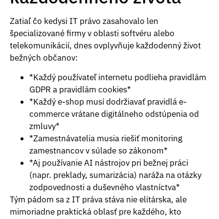
Zatiaľ čo kedysi IT právo zasahovalo len
špecializované firmy v oblasti softvéru alebo
telekomunikácií, dnes ovplyvňuje každodenný život
bežných občanov:
*Každý používateľ internetu podlieha pravidlám
GDPR a pravidlám cookies*
*Každý e-shop musí dodržiavať pravidlá e-
commerce vrátane digitálneho odstúpenia od
zmluvy*
*Zamestnávatelia musia riešiť monitoring
zamestnancov v súlade so zákonom*
*Aj používanie AI nástrojov pri bežnej práci
(napr. preklady, sumarizácia) naráža na otázky
zodpovednosti a duševného vlastníctva*
Tým pádom sa z IT práva stáva nie elitárska, ale
mimoriadne praktická oblasť pre každého, kto