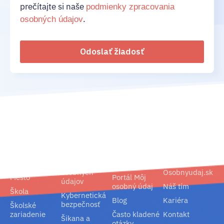
prečítajte si naše
podmienky zpracovania
.
osobných údajov
Odoslať žiadosť
02/ 800 800 80
info@osobnyudaj.sk
Segmenty
Služby
Podpora
O nás
Obec
Ochrana
Referencie
Spoločnosť
osobných
Osobnyudaj.sk
Mesto
Portál Môj
údajov
osobný údaj
Náš tím
Škola
Kybernetická
Blog
Kariéra
bezpečnosť
Školské
zariadenie
Často kladené
Kontakt
Šikana a
otázky