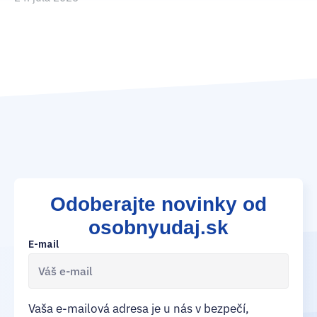
je
15
Odoberajte novinky od
osobnyudaj.sk
E-mail
Vaša e-mailová adresa je u nás v bezpečí,