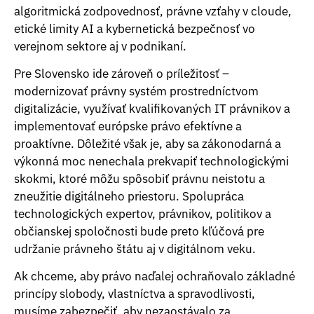
algoritmická zodpovednosť, právne vzťahy v cloude,
etické limity AI a kybernetická bezpečnosť vo
verejnom sektore aj v podnikaní.
Pre Slovensko ide zároveň o príležitosť –
modernizovať právny systém prostredníctvom
digitalizácie, využívať kvalifikovaných IT právnikov a
implementovať európske právo efektívne a
proaktívne. Dôležité však je, aby sa zákonodarná a
výkonná moc nenechala prekvapiť technologickými
skokmi, ktoré môžu spôsobiť právnu neistotu a
zneužitie digitálneho priestoru. Spolupráca
technologických expertov, právnikov, politikov a
občianskej spoločnosti bude preto kľúčová pre
udržanie právneho štátu aj v digitálnom veku.
Ak chceme, aby právo naďalej ochraňovalo základné
princípy slobody, vlastníctva a spravodlivosti,
musíme zabezpečiť, aby nezaostávalo za