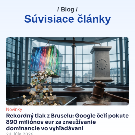
/ Blog /
Súvisiace články
Novinky
Be
Rekordný tlak z Bruselu: Google čelí pokute
int
890 miliónov eur za zneužívanie
Je
dominancie vo vyhľadávaní
d
24. júla 2026