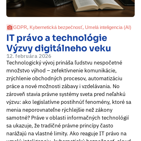
,
,
GDPR
Kybernetická bezpečnosť
Umelá inteligencia (AI)
IT právo a technológie
Výzvy digitálneho veku
12. februára 2026
Technologický vývoj prináša ľudstvu nespočetné
množstvo výhod – zefektívnenie komunikácie,
zrýchlenie obchodných procesov, automatizáciu
práce a nové možnosti zábavy i vzdelávania. No
zároveň stavia právne systémy sveta pred neľahkú
výzvu: ako legislatívne postihnúť fenomény, ktoré sa
menia neporovnateľne rýchlejšie než zákony
samotné? Práve v oblasti informačných technológií
sa ukazuje, že tradičné právne princípy často
narážajú na vlastné limity. Ako reaguje IT právo na