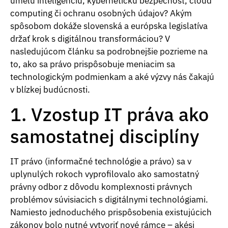
umelú inteligenciu, kybernetickú bezpečnosť, cloud
computing či ochranu osobných údajov? Akým
spôsobom dokáže slovenská a európska legislatíva
držať krok s digitálnou transformáciou? V
nasledujúcom článku sa podrobnejšie pozrieme na
to, ako sa právo prispôsobuje meniacim sa
technologickým podmienkam a aké výzvy nás čakajú
v blízkej budúcnosti.
1. Vzostup IT práva ako
samostatnej disciplíny
IT právo (informačné technológie a právo) sa v
uplynulých rokoch vyprofilovalo ako samostatný
právny odbor z dôvodu komplexnosti právnych
problémov súvisiacich s digitálnymi technológiami.
Namiesto jednoduchého prispôsobenia existujúcich
zákonov bolo nutné vytvoriť nové rámce – akési