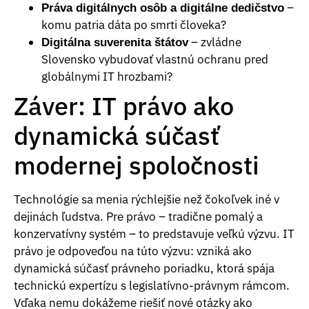
–
Práva digitálnych osôb a digitálne dedičstvo
komu patria dáta po smrti človeka?
– zvládne
Digitálna suverenita štátov
Slovensko vybudovať vlastnú ochranu pred
globálnymi IT hrozbami?
Záver: IT právo ako
dynamická súčasť
modernej spoločnosti
Technológie sa menia rýchlejšie než čokoľvek iné v
dejinách ľudstva. Pre právo – tradične pomalý a
konzervatívny systém – to predstavuje veľkú výzvu. IT
právo je odpoveďou na túto výzvu: vzniká ako
dynamická súčasť právneho poriadku, ktorá spája
technickú expertízu s legislatívno-právnym rámcom.
Vďaka nemu dokážeme riešiť nové otázky ako