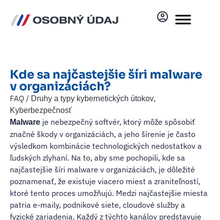
Kde sa najčastejšie šíri malware
v organizáciách?
FAQ /
,
Druhy a typy kybernetických útokov
Kyberbezpečnosť
je nebezpečný softvér, ktorý môže spôsobiť
Malware
značné škody v organizáciách, a jeho šírenie je často
výsledkom kombinácie technologických nedostatkov a
ľudských zlyhaní. Na to, aby sme pochopili, kde sa
najčastejšie šíri malware v organizáciách, je dôležité
poznamenať, že existuje viacero miest a zraniteľností,
ktoré tento proces umožňujú. Medzi najčastejšie miesta
patria e-maily, podnikové siete, cloudové služby a
fyzické zariadenia. Každý z týchto kanálov predstavuje