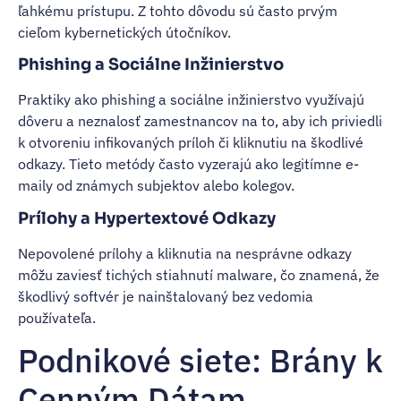
ľahkému prístupu. Z tohto dôvodu sú často prvým
cieľom kybernetických útočníkov.
Phishing a Sociálne Inžinierstvo
Praktiky ako phishing a sociálne inžinierstvo využívajú
dôveru a neznalosť zamestnancov na to, aby ich priviedli
k otvoreniu infikovaných príloh či kliknutiu na škodlivé
odkazy. Tieto metódy často vyzerajú ako legitímne e-
maily od známych subjektov alebo kolegov.
Prílohy a Hypertextové Odkazy
Nepovolené prílohy a kliknutia na nesprávne odkazy
môžu zaviesť tichých stiahnutí malware, čo znamená, že
škodlivý softvér je nainštalovaný bez vedomia
používateľa.
Podnikové siete: Brány k
Cenným Dátam