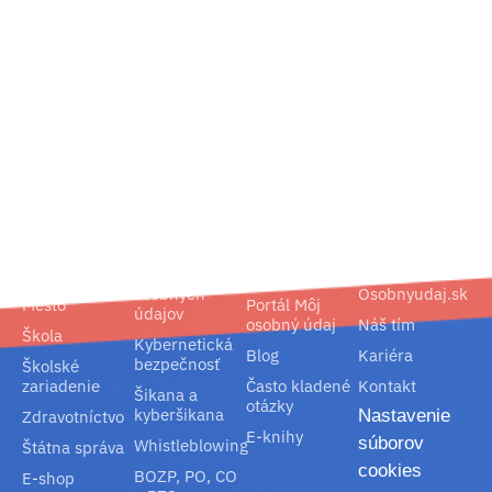
02/ 800 800 80
info@osobnyudaj.sk
Segmenty
Služby
Podpora
O nás
Obec
Ochrana
Referencie
Spoločnosť
osobných
Osobnyudaj.sk
Mesto
Portál Môj
údajov
osobný údaj
Náš tím
Škola
Kybernetická
Blog
Kariéra
bezpečnosť
Školské
zariadenie
Často kladené
Kontakt
Šikana a
otázky
kyberšikana
Nastavenie
Zdravotníctvo
E-knihy
súborov
Whistleblowing
Štátna správa
cookies
BOZP, PO, CO
E-shop