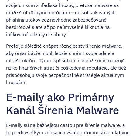
svoje unikum z hľadiska hrozby, pretože malware sa
môže šíriť rôznymi metódami – od sofistikovaných
phishing útokov cez nevhodne zabezpečované
bezdrôtové siete až po neúmyselné kliknutia na
infikované odkazy či súbory.
Preto je dôležité chápať rôzne cesty šírenia malware,
aby organizácie mohli lepšie chrániť svoje údaje a
infraštruktúru. Týmto spôsobom nielenže minimalizujú
riziko finančných strat či poškodenia reputácie, ale tiež
prispôsobujú svoje bezpečnostné stratégie aktuálnym
hrozbám.
E-maily ako Primárny
Kanál Šírenia Malware
E-maily sú najbežnejšou cestou pre šírenie malware, a
to predovšetkým vďaka ich všadeprítomnosti a relatívne