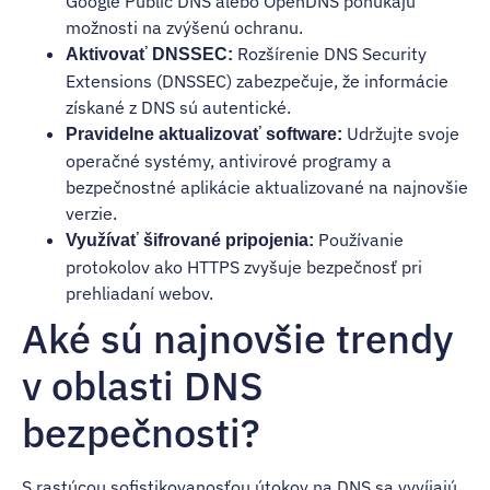
Google Public DNS alebo OpenDNS ponúkajú
možnosti na zvýšenú ochranu.
Rozšírenie DNS Security
Aktivovať DNSSEC:
Extensions (DNSSEC) zabezpečuje, že informácie
získané z DNS sú autentické.
Udržujte svoje
Pravidelne aktualizovať software:
operačné systémy, antivirové programy a
bezpečnostné aplikácie aktualizované na najnovšie
verzie.
Používanie
Využívať šifrované pripojenia:
protokolov ako HTTPS zvyšuje bezpečnosť pri
prehliadaní webov.
Aké sú najnovšie trendy
v oblasti DNS
bezpečnosti?
S rastúcou sofistikovanosťou útokov na DNS sa vyvíjajú