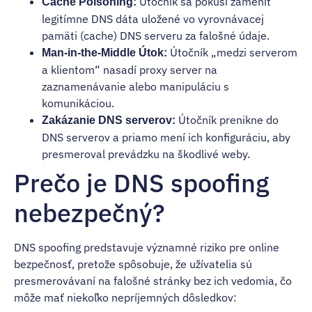
Útočník sa pokúsi zameniť
Cache Poisoning:
legitímne DNS dáta uložené vo vyrovnávacej
pamäti (cache) DNS serveru za falošné údaje.
Útočník „medzi serverom
Man-in-the-Middle Útok:
a klientom“ nasadí proxy server na
zaznamenávanie alebo manipuláciu s
komunikáciou.
Útočník prenikne do
Zakázanie DNS serverov:
DNS serverov a priamo mení ich konfiguráciu, aby
presmeroval prevádzku na škodlivé weby.
Prečo je DNS spoofing
nebezpečný?
DNS spoofing predstavuje významné riziko pre online
bezpečnosť, pretože spôsobuje, že užívatelia sú
presmerovávaní na falošné stránky bez ich vedomia, čo
môže mať niekoľko nepríjemných dôsledkov: