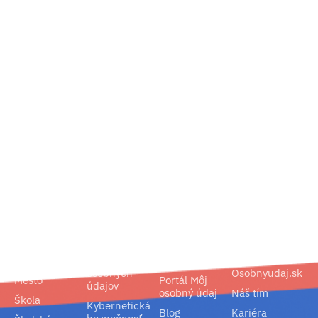
02/ 800 800 80
info@osobnyudaj.sk
Segmenty
Služby
Podpora
O nás
Obec
Ochrana
Referencie
Spoločnosť
osobných
Osobnyudaj.sk
Mesto
Portál Môj
údajov
osobný údaj
Náš tím
Škola
Kybernetická
Blog
Kariéra