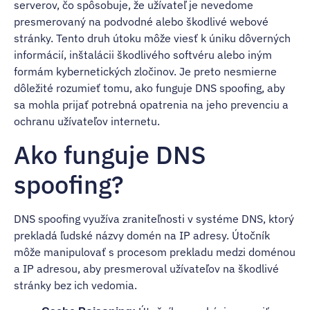
serverov, čo spôsobuje, že užívateľ je nevedome
presmerovaný na podvodné alebo škodlivé webové
stránky. Tento druh útoku môže viesť k úniku dôverných
informácií, inštalácii škodlivého softvéru alebo iným
formám kybernetických zločinov. Je preto nesmierne
dôležité rozumieť tomu, ako funguje DNS spoofing, aby
sa mohla prijať potrebná opatrenia na jeho prevenciu a
ochranu užívateľov internetu.
Ako funguje DNS
spoofing?
DNS spoofing využíva zraniteľnosti v systéme DNS, ktorý
prekladá ľudské názvy domén na IP adresy. Útočník
môže manipulovať s procesom prekladu medzi doménou
a IP adresou, aby presmeroval užívateľov na škodlivé
stránky bez ich vedomia.