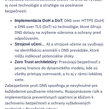
aj nové technológie a stratégie na posilnenie
bezpečnosti:
DNS over HTTPS (DoH)
Implementácia DoH a DoT:
a DNS over TLS (DoT) sú technológie, ktoré šifrujú
DNS dotazy na zvýšenie súkromia a ochrany pred
odpočúvaním.
AI a strojové učenie sa využívajú
Strojové učeni…
na identifikáciu anomálií v DNS prevádzke, ktoré
môžu indikovať potenciálne útoky.
Presúvajú bezpečnosť z
Zero Trust architektúry:
pevnej hranice do dynamického modelu, kde sú
všetky prístupy overované, a to aj v rámci lokálnej
siete.
Zabezpečenie proti DNS spoofingu je nevyhnutné pre
každodenné používanie internetu. Rozpoznávanie rizík a
implementácia preventívnych opatrení je kľúčom k
zachovaniu bezpečnosti a ochrany vyžadovaných
osobných a finančných údajov.