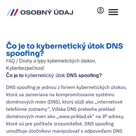
Čo je to kybernetický útok DNS
spoofing?
FAQ /
,
Druhy a typy kybernetických útokov
Kyberbezpečnosť
kybernetický útok
Čo je to
DNS spoofing?
DNS spoofing je jednou z foriem kybernetických útokov,
ktorá sa zameriava na kompromitovanie systému
doménových mien (DNS), ktorý slúži ako „internetové
telefónne zoznamy“. Vďaka DNS prebieha preklad
doménových mien ako „www.priklad.sk“ na IP adresy,
ktoré sú pre počítače zrozumiteľné. DNS spoofing
umožňuje útočníkovi manipulovať s odpoveďami DNS