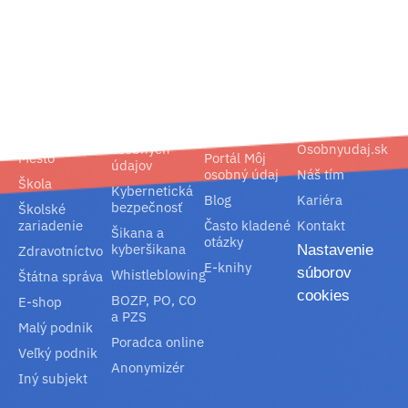
02/ 800 800 80
info@osobnyudaj.sk
Segmenty
Služby
Podpora
O nás
Obec
Ochrana
Referencie
Spoločnosť
osobných
Osobnyudaj.sk
Mesto
Portál Môj
údajov
osobný údaj
Náš tím
Škola
Kybernetická
Blog
Kariéra
bezpečnosť
Školské
zariadenie
Často kladené
Kontakt
Šikana a
otázky
kyberšikana
Nastavenie
Zdravotníctvo
E-knihy
súborov
Whistleblowing
Štátna správa
cookies
BOZP, PO, CO
E-shop
a PZS
Malý podnik
Poradca online
Veľký podnik
Anonymizér
Iný subjekt