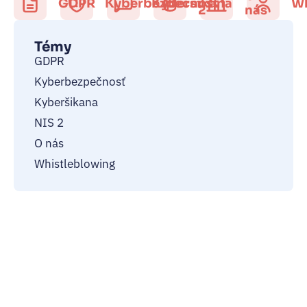
GDPR
Kyberbezpečnosť
Kyberšikana
Wh
2
nás
Témy
GDPR
Kyberbezpečnosť
Kyberšikana
NIS 2
O nás
Whistleblowing