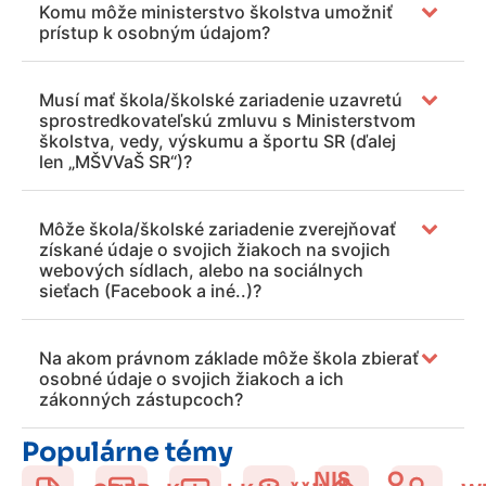
Komu môže ministerstvo školstva umožniť
prístup k osobným údajom?
Musí mať škola/školské zariadenie uzavretú
sprostredkovateľskú zmluvu s Ministerstvom
školstva, vedy, výskumu a športu SR (ďalej
len „MŠVVaŠ SR“)?
Môže škola/školské zariadenie zverejňovať
získané údaje o svojich žiakoch na svojich
webových sídlach, alebo na sociálnych
sieťach (Facebook a iné..)?
Na akom právnom základe môže škola zbierať
osobné údaje o svojich žiakoch a ich
zákonných zástupcoch?
Populárne témy
NIS
O