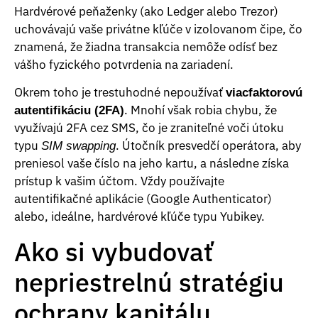
Hardvérové peňaženky (ako Ledger alebo Trezor)
uchovávajú vaše privátne kľúče v izolovanom čipe, čo
znamená, že žiadna transakcia nemôže odísť bez
vášho fyzického potvrdenia na zariadení.
Okrem toho je trestuhodné nepoužívať
viacfaktorovú
. Mnohí však robia chybu, že
autentifikáciu (2FA)
využívajú 2FA cez SMS, čo je zraniteľné voči útoku
typu
. Útočník presvedčí operátora, aby
SIM swapping
preniesol vaše číslo na jeho kartu, a následne získa
prístup k vašim účtom. Vždy používajte
autentifikačné aplikácie (Google Authenticator)
alebo, ideálne, hardvérové kľúče typu Yubikey.
Ako si vybudovať
nepriestrelnú stratégiu
ochrany kapitálu