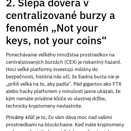
2. Slepá dôvera v
centralizované burzy a
fenomén „Not your
keys, not your coins“
Ponechávanie veľkého množstva prostriedkov na
centralizovaných burzách (CEX) je riskantný hazard.
Hoci veľké platformy investujú milióny do
bezpečnosti, história nás učí, že žiadna burza nie je
„príliš veľká na to, aby padla“. Pád gigantov ako FTX
alebo hacky platforiem v minulosti jasne ukázali, že
kým nemáte privátne kľúče vo vlastnej držbe,
technicky kryptomeny nevlastníte.
je to, čo vám dáva moc nad vašimi
Privátny kľúč
prostriedkami na blockchaine. Keď máte kryptomeny