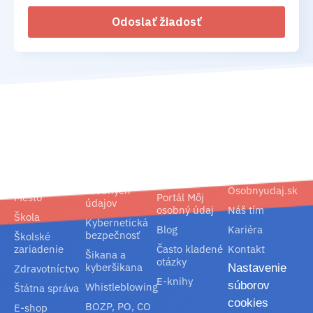
Odoslať žiadosť
02/ 800 800 80
info@osobnyudaj.sk
Segmenty
Služby
Podpora
O nás
Obec
Ochrana
Referencie
Spoločnosť
osobných
Osobnyudaj.sk
Mesto
Portál Môj
údajov
osobný údaj
Náš tím
Škola
Kybernetická
Blog
Kariéra
bezpečnosť
Školské
zariadenie
Často kladené
Kontakt
Šikana a
otázky
kyberšikana
Nastavenie
Zdravotníctvo
E-knihy
súborov
Whistleblowing
Štátna správa
cookies
BOZP, PO, CO
E-shop