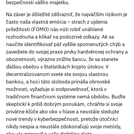
bezpečnosti vášho majetku.
Na záver je dôležité zdôrazniť, že najväčším rizikom je
často naša vlastná emócia – strach z ujdenia
príležitosti (FOMO) nás núti robiť unáhlené
rozhodnutia a klikať na podozrivé odkazy. Ak sa
naučíte identifikovať päť vyššie spomenutých chýb a
zavediete do svojej praxe prvky hardvérovej ochrany a
obozretnosti, výrazne znížite šancu, že sa stanete
ďalšou obeťou v štatistikách krypto útokov. V
decentralizovanom svete ste svojou vlastnou
bankou, a hoci táto sloboda prináša obrovské
možnosti, vyžaduje si zodpovednosť, ktorá v
tradičnom finančnom systéme nemá obdobu. Buďte
skeptickí k príliš dobrým ponukám, chráňte si svoje
privátne kľúče ako oko v hlave a neustále sledujte
nové trendy v kyberbezpečnosti, pretože útočníci
nikdy nespia a neustále zdokonaľujú svoje metódy,
ako vás pripraviť o vaše digitálne zlato.