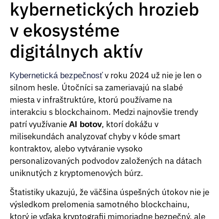
kybernetických hrozieb
v ekosystéme
digitálnych aktív
v roku 2024 už nie je len o
Kybernetická bezpečnosť
silnom hesle. Útočníci sa zameriavajú na slabé
miesta v infraštruktúre, ktorú používame na
interakciu s blockchainom. Medzi najnovšie trendy
patrí využívanie
, ktorí dokážu v
AI botov
milisekundách analyzovať chyby v kóde smart
kontraktov, alebo vytváranie vysoko
personalizovaných podvodov založených na dátach
uniknutých z kryptomenových búrz.
Štatistiky ukazujú, že väčšina úspešných útokov nie je
výsledkom prelomenia samotného blockchainu,
ktorý je vďaka kryptografii mimoriadne bezpečný, ale