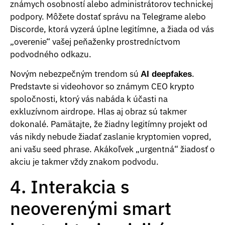
známych osobností alebo administrátorov technickej
podpory. Môžete dostať správu na Telegrame alebo
Discorde, ktorá vyzerá úplne legitímne, a žiada od vás
„overenie“ vašej peňaženky prostredníctvom
podvodného odkazu.
Novým nebezpečným trendom sú
.
AI deepfakes
Predstavte si videohovor so známym CEO krypto
spoločnosti, ktorý vás nabáda k účasti na
exkluzívnom airdrope. Hlas aj obraz sú takmer
dokonalé. Pamätajte, že žiadny legitímny projekt od
vás nikdy nebude žiadať zaslanie kryptomien vopred,
ani vašu seed phrase. Akákoľvek „urgentná“ žiadosť o
akciu je takmer vždy znakom podvodu.
4. Interakcia s
neoverenými smart