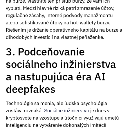
na burze, vlastníte len prísľub burzy, že vám ich
vyplatí. Medzi hlavné riziká patrí zmrazenie účtov,
regulačné zásahy, interné podvody manažmentu
alebo sofistikované útoky na hot-wallety burzy.
Riešením je držanie operatívneho kapitálu na burze a
dlhodobých investícií na vlastnej peňaženke.
3. Podceňovanie
sociálneho inžinierstva
a nastupujúca éra AI
deepfakes
Technológie sa menia, ale ľudská psychológia
zostáva rovnaká.
je dnes v
Sociálne inžinierstvo
kryptosvete na vzostupe a útočníci využívajú umelú
inteligenciu na vytváranie dokonalých imitácií