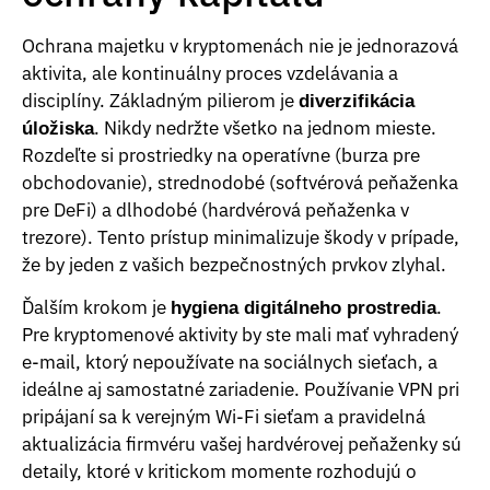
Ochrana majetku v kryptomenách nie je jednorazová
aktivita, ale kontinuálny proces vzdelávania a
disciplíny. Základným pilierom je
diverzifikácia
. Nikdy nedržte všetko na jednom mieste.
úložiska
Rozdeľte si prostriedky na operatívne (burza pre
obchodovanie), strednodobé (softvérová peňaženka
pre DeFi) a dlhodobé (hardvérová peňaženka v
trezore). Tento prístup minimalizuje škody v prípade,
že by jeden z vašich bezpečnostných prvkov zlyhal.
Ďalším krokom je
.
hygiena digitálneho prostredia
Pre kryptomenové aktivity by ste mali mať vyhradený
e-mail, ktorý nepoužívate na sociálnych sieťach, a
ideálne aj samostatné zariadenie. Používanie VPN pri
pripájaní sa k verejným Wi-Fi sieťam a pravidelná
aktualizácia firmvéru vašej hardvérovej peňaženky sú
detaily, ktoré v kritickom momente rozhodujú o