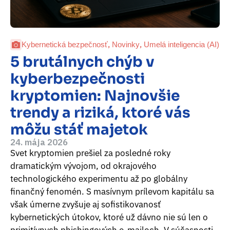
,
,
Kybernetická bezpečnosť
Novinky
Umelá inteligencia (AI)
5 brutálnych chýb v
kyberbezpečnosti
kryptomien: Najnovšie
trendy a riziká, ktoré vás
môžu stáť majetok
24. mája 2026
Svet kryptomien prešiel za posledné roky
dramatickým vývojom, od okrajového
technologického experimentu až po globálny
finančný fenomén. S masívnym prílevom kapitálu sa
však úmerne zvyšuje aj sofistikovanosť
kybernetických útokov, ktoré už dávno nie sú len o
primitívnych phishingových e-mailoch. V súčasnosti