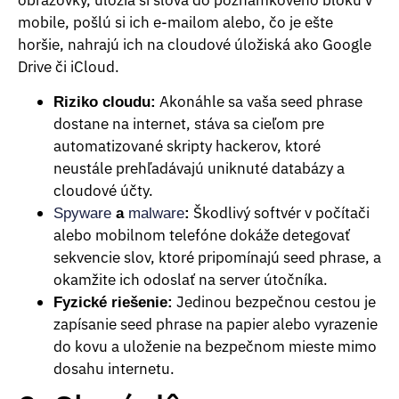
mobile, pošlú si ich e-mailom alebo, čo je ešte
horšie, nahrajú ich na cloudové úložiská ako Google
Drive či iCloud.
Akonáhle sa vaša seed phrase
Riziko cloudu:
dostane na internet, stáva sa cieľom pre
automatizované skripty hackerov, ktoré
neustále prehľadávajú uniknuté databázy a
cloudové účty.
Škodlivý softvér v počítači
Spyware
a
malware
:
alebo mobilnom telefóne dokáže detegovať
sekvencie slov, ktoré pripomínajú seed phrase, a
okamžite ich odoslať na server útočníka.
Jedinou bezpečnou cestou je
Fyzické riešenie:
zapísanie seed phrase na papier alebo vyrazenie
do kovu a uloženie na bezpečnom mieste mimo
dosahu internetu.