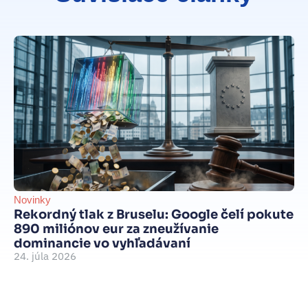
Novinky
Be
Rekordný tlak z Bruselu: Google čelí pokute
int
890 miliónov eur za zneužívanie
Je
dominancie vo vyhľadávaní
d
24. júla 2026
je
15