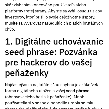
skôr zlyhaním koncového používateľa alebo
platformy tretej strany. Aby ste sa vyhli osudu tisícov
investorov, ktorí prišli o svoje celoživotné úspory,
musíte sa vyvarovať nasledujúcich piatich brutálnych
chýb.
1. Digitálne uchovávanie
seed phrase: Pozvánka
pre hackerov do vašej
peňaženky
Najčastejšou a najfatálnejšou chybou je akákoľvek
forma digitálneho uloženia vašej
seed phrase
(obnovovacieho hesla k peňaženke). Mnohí
používatelia si v snahe o pohodlie urobia snímku
obrazovky, uložia si slová do poznámkového bloku v