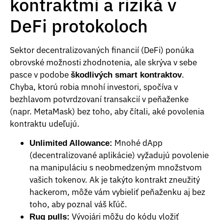
kontraktmi a riziká v
DeFi protokoloch
Sektor decentralizovaných financií (DeFi) ponúka
obrovské možnosti zhodnotenia, ale skrýva v sebe
pasce v podobe
.
škodlivých smart kontraktov
Chyba, ktorú robia mnohí investori, spočíva v
bezhlavom potvrdzovaní transakcií v peňaženke
(napr. MetaMask) bez toho, aby čítali, aké povolenia
kontraktu udeľujú.
Mnohé dApp
Unlimited Allowance:
(decentralizované aplikácie) vyžadujú povolenie
na manipuláciu s neobmedzeným množstvom
vašich tokenov. Ak je takýto kontrakt zneužitý
hackerom, môže vám vybieliť peňaženku aj bez
toho, aby poznal váš kľúč.
Vývojári môžu do kódu vložiť
Rug pulls: