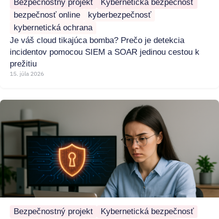
Bezpečnostný projekt
Kybernetická bezpečnosť
bezpečnosť online
kyberbezpečnosť
kybernetická ochrana
Je váš cloud tikajúca bomba? Prečo je detekcia
incidentov pomocou SIEM a SOAR jedinou cestou k
prežitiu
15. júla 2026
Bezpečnostný projekt
Kybernetická bezpečnosť