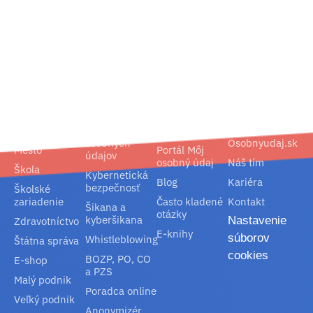
02/ 800 800 80
info@osobnyudaj.sk
Segmenty
Služby
Podpora
O nás
Obec
Ochrana
Referencie
Spoločnosť
osobných
Osobnyudaj.sk
Mesto
Portál Môj
údajov
osobný údaj
Náš tím
Škola
Kybernetická
Blog
Kariéra
bezpečnosť
Školské
zariadenie
Často kladené
Kontakt
Šikana a
otázky
kyberšikana
Nastavenie
Zdravotníctvo
E-knihy
súborov
Whistleblowing
Štátna správa
cookies
BOZP, PO, CO
E-shop
a PZS
Malý podnik
Poradca online
Veľký podnik
Anonymizér