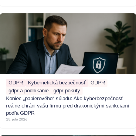
GDPR
Kybernetická bezpečnosť
GDPR
gdpr a podnikanie
gdpr pokuty
Koniec „papierového“ súladu: Ako kyberbezpečnosť
reálne chráni vašu firmu pred drakonickými sankciami
podľa GDPR
15. júla 2026