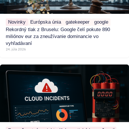
Novinky
Európska únia
gatekeeper
google
Rekordný tlak z Bruselu: Google čelí pokute 890
miliónov eur za zneužívanie dominancie vo
vyhľadávaní
24. júla 2026