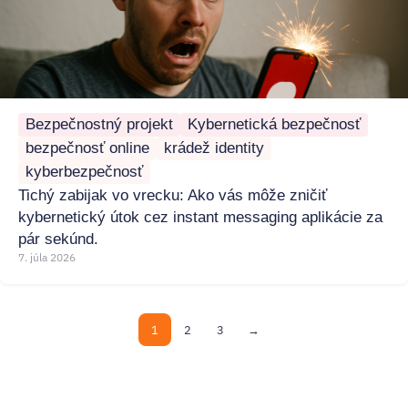
Bezpečnostný projekt
Kybernetická bezpečnosť
bezpečnosť online
krádež identity
kyberbezpečnosť
Tichý zabijak vo vrecku: Ako vás môže zničiť
kybernetický útok cez instant messaging aplikácie za
pár sekúnd.
7. júla 2026
1
2
3
→