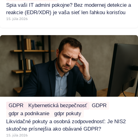
Spia vaši IT admini pokojne? Bez modernej detekcie a
reakcie (EDR/XDR) je vaša sieť len ľahkou korisťou
15. júla 2026
GDPR
Kybernetická bezpečnosť
GDPR
gdpr a podnikanie
gdpr pokuty
Likvidačné pokuty a osobná zodpovednosť: Je NIS2
skutočne prísnejšia ako obávané GDPR?
15. júla 2026