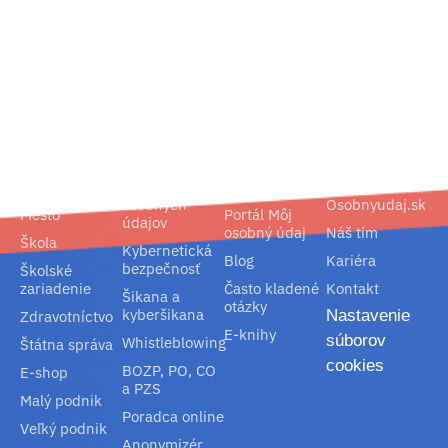
02/ 800 800 80
info@osobnyudaj.sk
Segmenty
Služby
Podpora
O nás
Obec
Ochrana
Referencie
Spoločnosť
osobných
Osobnyudaj.sk
Mesto
Portál Môj
údajov
osobný údaj
Náš tím
Škola
Kybernetická
Blog
Kariéra
bezpečnosť
Školské
zariadenie
Často kladené
Kontakt
Šikana a
otázky
kyberšikana
Nastavenie
Zdravotníctvo
E-knihy
súborov
Whistleblowing
Štátna správa
cookies
BOZP, PO, CO
E-shop
a PZS
Malý podnik
Poradca online
Veľký podnik
Anonymizér