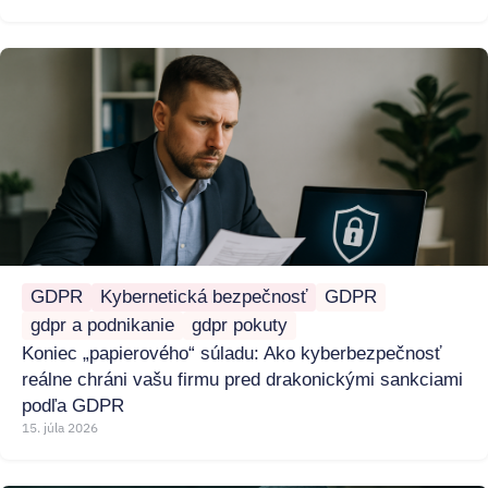
GDPR
Kybernetická bezpečnosť
GDPR
gdpr a podnikanie
gdpr pokuty
Koniec „papierového“ súladu: Ako kyberbezpečnosť
reálne chráni vašu firmu pred drakonickými sankciami
podľa GDPR
15. júla 2026