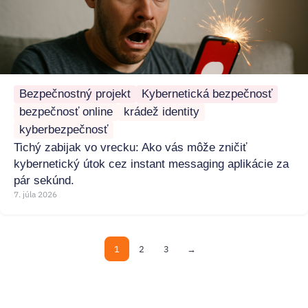
Bezpečnostný projekt
Kybernetická bezpečnosť
bezpečnosť online
krádež identity
kyberbezpečnosť
Tichý zabijak vo vrecku: Ako vás môže zničiť
kybernetický útok cez instant messaging aplikácie za
pár sekúnd.
7. júla 2026
1
2
3
→