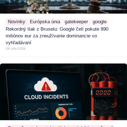
Novinky
Európska únia
gatekeeper
google
Rekordný tlak z Bruselu: Google čelí pokute 890
miliónov eur za zneužívanie dominancie vo
vyhľadávaní
24. júla 2026