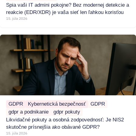
Spia vaši IT admini pokojne? Bez modernej detekcie a
reakcie (EDR/XDR) je vaša sieť len ľahkou korisťou
15. júla 2026
GDPR
Kybernetická bezpečnosť
GDPR
gdpr a podnikanie
gdpr pokuty
Likvidačné pokuty a osobná zodpovednosť: Je NIS2
skutočne prísnejšia ako obávané GDPR?
15. júla 2026