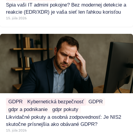
Spia vaši IT admini pokojne? Bez modernej detekcie a
reakcie (EDR/XDR) je vaša sieť len ľahkou korisťou
15. júla 2026
GDPR
Kybernetická bezpečnosť
GDPR
gdpr a podnikanie
gdpr pokuty
Likvidačné pokuty a osobná zodpovednosť: Je NIS2
skutočne prísnejšia ako obávané GDPR?
15. júla 2026