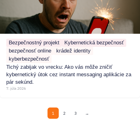
Bezpečnostný projekt
Kybernetická bezpečnosť
bezpečnosť online
krádež identity
kyberbezpečnosť
Tichý zabijak vo vrecku: Ako vás môže zničiť
kybernetický útok cez instant messaging aplikácie za
pár sekúnd.
7. júla 2026
1
2
3
→