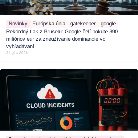
Novinky
Európska únia
gatekeeper
google
Rekordný tlak z Bruselu: Google čelí pokute 890
miliónov eur za zneužívanie dominancie vo
vyhľadávaní
24. júla 2026