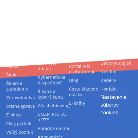
02/ 800 800 80
info@osobnyudaj.sk
Segmenty
Služby
Podpora
O nás
Obec
Ochrana
Referencie
Spoločnosť
osobných
Osobnyudaj.sk
Mesto
Portál Môj
údajov
osobný údaj
Náš tím
Škola
Kybernetická
Blog
Kariéra
bezpečnosť
Školské
zariadenie
Často kladené
Kontakt
Šikana a
otázky
kyberšikana
Nastavenie
Zdravotníctvo
E-knihy
súborov
Whistleblowing
Štátna správa
cookies
BOZP, PO, CO
E-shop
a PZS
Malý podnik
Poradca online
Veľký podnik
Anonymizér