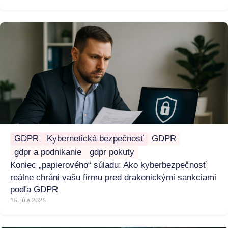
GDPR
Kybernetická bezpečnosť
GDPR
gdpr a podnikanie
gdpr pokuty
Koniec „papierového“ súladu: Ako kyberbezpečnosť
reálne chráni vašu firmu pred drakonickými sankciami
podľa GDPR
15. júla 2026