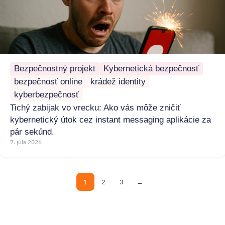
Bezpečnostný projekt
Kybernetická bezpečnosť
bezpečnosť online
krádež identity
kyberbezpečnosť
Tichý zabijak vo vrecku: Ako vás môže zničiť
kybernetický útok cez instant messaging aplikácie za
pár sekúnd.
7. júla 2026
1
2
3
→