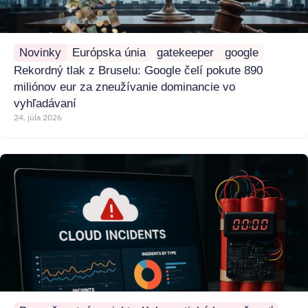
Novinky
Európska únia
gatekeeper
google
Rekordný tlak z Bruselu: Google čelí pokute 890
miliónov eur za zneužívanie dominancie vo
vyhľadávaní
24. júla 2026