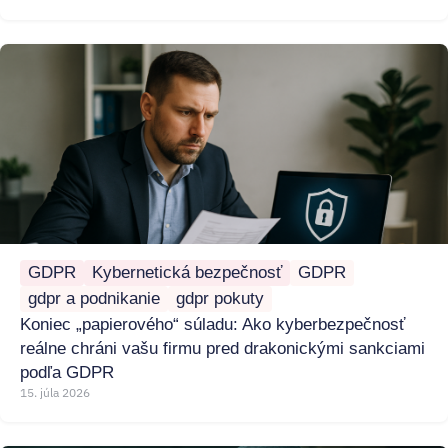
GDPR
Kybernetická bezpečnosť
GDPR
gdpr a podnikanie
gdpr pokuty
Koniec „papierového“ súladu: Ako kyberbezpečnosť
reálne chráni vašu firmu pred drakonickými sankciami
podľa GDPR
15. júla 2026