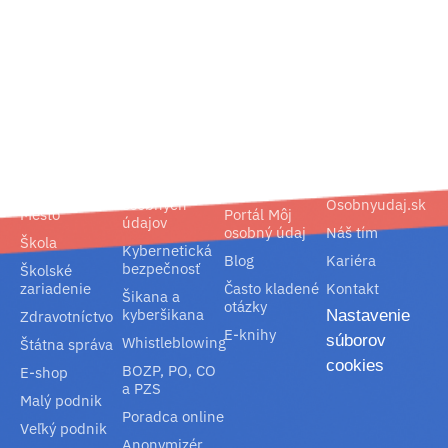
02/ 800 800 80
info@osobnyudaj.sk
Segmenty
Služby
Podpora
O nás
Obec
Ochrana
Referencie
Spoločnosť
osobných
Osobnyudaj.sk
Mesto
Portál Môj
údajov
osobný údaj
Náš tím
Škola
Kybernetická
Blog
Kariéra
bezpečnosť
Školské
zariadenie
Často kladené
Kontakt
Šikana a
otázky
kyberšikana
Nastavenie
Zdravotníctvo
E-knihy
súborov
Whistleblowing
Štátna správa
cookies
BOZP, PO, CO
E-shop
a PZS
Malý podnik
Poradca online
Veľký podnik
Anonymizér