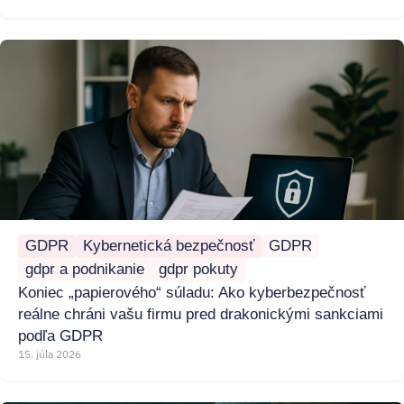
GDPR
Kybernetická bezpečnosť
GDPR
gdpr a podnikanie
gdpr pokuty
Koniec „papierového“ súladu: Ako kyberbezpečnosť
reálne chráni vašu firmu pred drakonickými sankciami
podľa GDPR
15. júla 2026