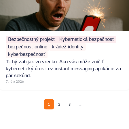
Bezpečnostný projekt
Kybernetická bezpečnosť
bezpečnosť online
krádež identity
kyberbezpečnosť
Tichý zabijak vo vrecku: Ako vás môže zničiť
kybernetický útok cez instant messaging aplikácie za
pár sekúnd.
7. júla 2026
1
2
3
→