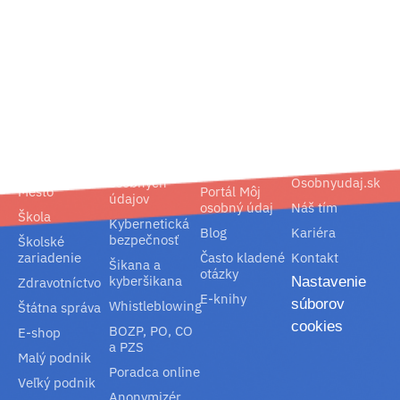
02/ 800 800 80
info@osobnyudaj.sk
Segmenty
Služby
Podpora
O nás
Obec
Ochrana
Referencie
Spoločnosť
osobných
Osobnyudaj.sk
Mesto
Portál Môj
údajov
osobný údaj
Náš tím
Škola
Kybernetická
Blog
Kariéra
bezpečnosť
Školské
zariadenie
Často kladené
Kontakt
Šikana a
otázky
kyberšikana
Nastavenie
Zdravotníctvo
E-knihy
súborov
Whistleblowing
Štátna správa
cookies
BOZP, PO, CO
E-shop
a PZS
Malý podnik
Poradca online
Veľký podnik
Anonymizér