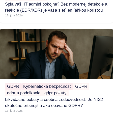
Spia vaši IT admini pokojne? Bez modernej detekcie a
reakcie (EDR/XDR) je vaša sieť len ľahkou korisťou
15. júla 2026
GDPR
Kybernetická bezpečnosť
GDPR
gdpr a podnikanie
gdpr pokuty
Likvidačné pokuty a osobná zodpovednosť: Je NIS2
skutočne prísnejšia ako obávané GDPR?
15. júla 2026