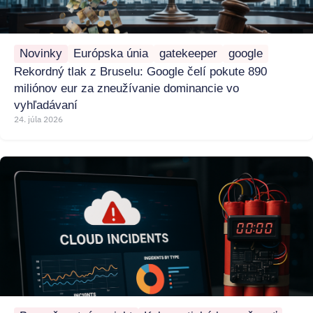
Novinky
Európska únia
gatekeeper
google
Rekordný tlak z Bruselu: Google čelí pokute 890
miliónov eur za zneužívanie dominancie vo
vyhľadávaní
24. júla 2026