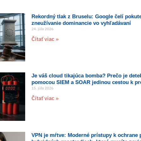
Rekordný tlak z Bruselu: Google čelí pokut
zneužívanie dominancie vo vyhľadávaní
24. júla 2026
Čítať viac »
Je váš cloud tikajúca bomba? Prečo je dete
pomocou SIEM a SOAR jedinou cestou k pre
15. júla 2026
Čítať viac »
VPN je mŕtve: Moderné prístupy k ochrane 