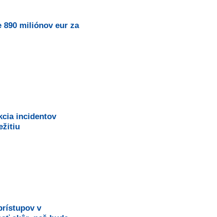
e 890 miliónov eur za
kcia incidentov
žitiu
prístupov v