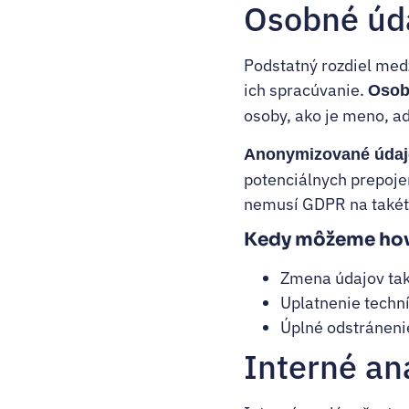
Osobné úd
Podstatný rozdiel med
ich spracúvanie.
Osob
osoby, ako je meno, ad
Anonymizované údaj
potenciálnych prepojen
nemusí GDPR na takéto
Kedy môžeme hov
Zmena údajov tak,
Uplatnenie techn
Úplné odstránenie
Interné an