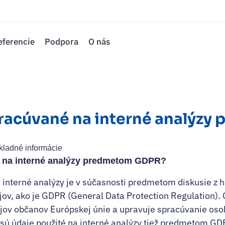
eferencie
Podpora
O nás
pracúvané na interné analýzy
ladné informácie
 na interné analýzy predmetom GDPR?
interné analýzy je v súčasnosti predmetom diskusie z hľ
ov, ako je GDPR (General Data Protection Regulation)
ov občanov Európskej únie a upravuje spracúvanie oso
i sú údaje použité na interné analýzy tiež predmetom GDP