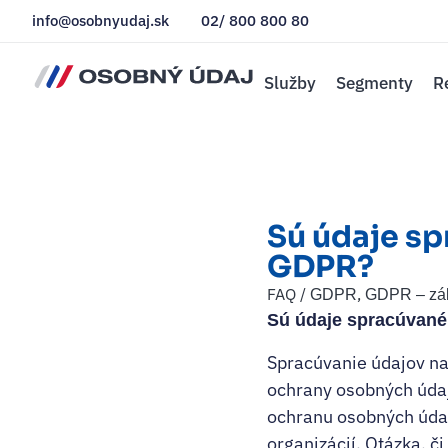
info@osobnyudaj.sk
02/ 800 800 80
Služby
Segmenty
R
Sú údaje s
GDPR?
FAQ /
,
GDPR
GDPR – zák
Sú údaje spracúvané
Spracúvanie údajov na 
ochrany osobných údaj
ochranu osobných údaj
organizácií. Otázka, č