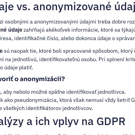
aje vs. anonymizované úda
zi osobnými a anonymizovanými údajmi treba dobre rozli
zahŕňajú akékoľvek informácie, ktoré sa týkajú
né údaje
resa, identifikačné číslo, alebo dokonca údaje o správan
sú naopak tie, ktoré boli spracované spôsobom, ktorý 
e
í na jednotlivú, identifikovateľnú osobu. Pri splnení kri
 údaje platiť.
oriť o anonymizácii?
 aby nebolo možné späťne identifikovať jednotlivca.
ík ako pseudonymizácia, ktorá však nemusí vždy šetriť 
 všetkých identifikátorov jednotlivcov.
alýzy a ich vplyv na GDPR