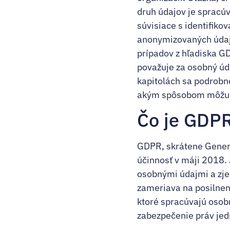
druh údajov je spracú
súvisiace s identifik
anonymizovaných údajov
prípadov z hľadiska G
považuje za osobný úda
kapitolách sa podrobn
akým spôsobom môžu za
Čo je GDPR
GDPR, skrátene Genera
účinnosť v máji 2018.
osobnými údajmi a zje
zameriava na posilneni
ktoré spracúvajú osob
zabezpečenie práv jed