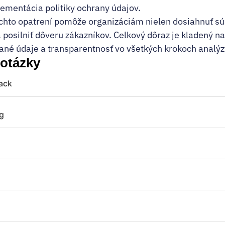
ementácia politiky ochrany údajov.
chto opatrení pomôže organizáciám nielen dosiahnuť súl
 posilniť dôveru zákazníkov. Celkový dôraz je kladený 
ané údaje a transparentnosť vo všetkých krokoch analýz
 otázky
tack
ng