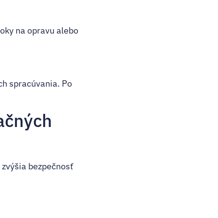
roky na opravu alebo
ich spracúvania. Po
ačných
é zvýšia bezpečnosť