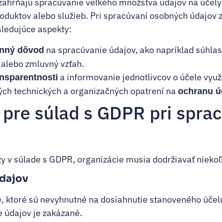
 zahŕňajú spracúvanie veľkého množstva údajov na účely
oduktov alebo služieb. Pri spracúvaní osobných údajov z
sledujúce aspekty:
na spracúvanie údajov, ako napríklad súhlas
nný dôvod
 alebo zmluvný vzťah.
a informovanie jednotlivcov o účele využi
ansparentnosti
ch technických a organizačných opatrení na
ochranu ú
i pre súlad s GDPR pri spra
zy v súlade s GDPR, organizácie musia dodržiavať niekoľ
údajov
je, ktoré sú nevyhnutné na dosiahnutie stanoveného účel
 údajov je zakázané.