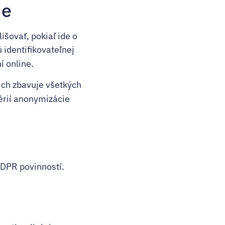
je
šovať, pokiaľ ide o
 identifikovateľnej
í online.
ich zbavuje všetkých
térií anonymizácie
GDPR povinností.