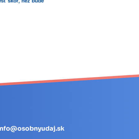
esť skôr, než bude
info@osobnyudaj.sk