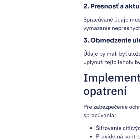
2. Presnosť a akt
Spracúvané údaje musi
vymazanie nepresných
3. Obmedzenie ul
Údaje by mali byť ulož
uplynutí tejto lehoty 
Implementá
opatrení
Pre zabezpečenie ochr
spracúvania:
Šifrovanie citlivý
Pravidelná kontro