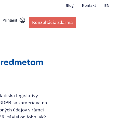
Blog
Kontakt
EN
Prihlásiť
Konzultácia zdarma
 predmetom
adiska legislatívy
. GDPR sa zameriava na
bných údajov v rámci
R, závisí od toho, aký