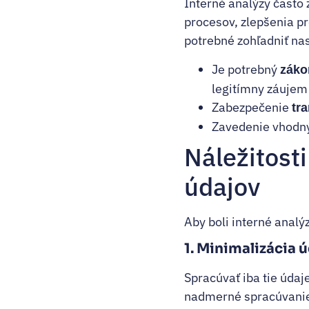
Interné analýzy často
procesov, zlepšenia pr
potrebné zohľadniť na
Je potrebný
záko
legitímny záujem
Zabezpečenie
tr
Zavedenie vhodný
Náležitost
údajov
Aby boli interné analý
1. Minimalizácia 
Spracúvať iba tie úda
nadmerné spracúvanie