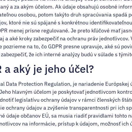
vaný a za akým účelom. Ak údaje obsahujú osobné infor
ovateľnou osobou, potom takýto druh spracúvania spadá
, ktoré nie sú spájané s konkrétnou identifikovateľnou
DPR menej prísne regulované. Je preto kľúčové mať jasn
j a aké kroky zabezpečiť na ochranu práv jednotlivcov. 
e pozrieme na to, čo GDPR presne upravuje, aké sú povin
bezpečiť, že ich interné analýzy budú v súlade s týmit
 a aký je jeho účel?
l Data Protection Regulation, je nariadenie Európskej 
 Jeho hlavným účelom je poskytovať jednotlivcom kontro
dnotiť legislatívu ochrany údajov v rámci členských štá
e ochrany údajov a zvýšenie transparentnosti pri ich s
né údaje občanov EÚ, sa musia riadiť pravidlami tohto n
notlivcov na informácie, prístup k údajom, možnosť ich