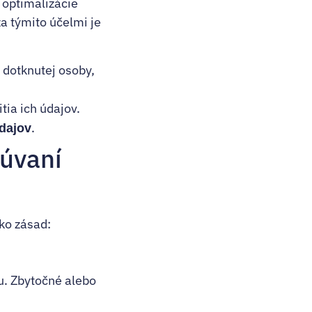
 optimalizácie
a týmito účelmi je
 dotknutej osoby,
tia ich údajov.
.
dajov
cúvaní
ko zásad:
u. Zbytočné alebo