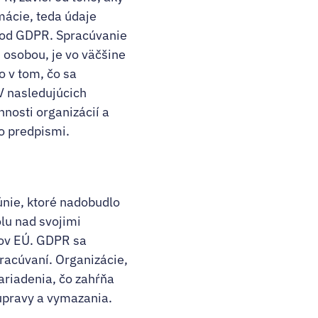
mácie, teda údaje
 pod GDPR. Spracúvanie
 osobou, je vo väčšine
o v tom, čo sa
V nasledujúcich
nosti organizácií a
o predpismi.
únie, ktoré nadobudlo
lu nad svojimi
tov EÚ. GDPR sa
pracúvaní. Organizácie,
ariadenia, čo zahŕňa
 úpravy a vymazania.