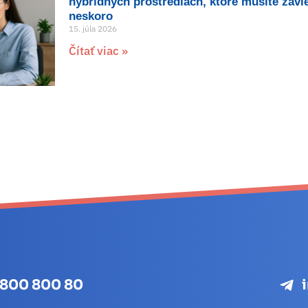
hybridných prostrediach, ktoré musíte zavi
neskoro
15. júla 2026
Čítať viac »
 800 800 80