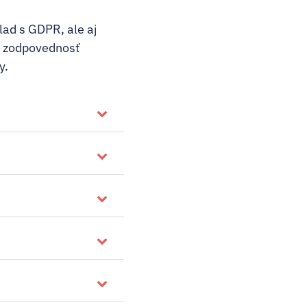
ad s GDPR, ale aj
na zodpovednosť
y.