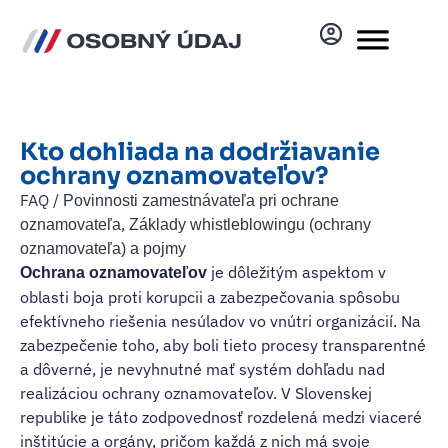
Kto dohliada na dodržiavanie
ochrany oznamovateľov?
FAQ /
Povinnosti zamestnávateľa pri ochrane
,
oznamovateľa
Základy whistleblowingu (ochrany
oznamovateľa) a pojmy
je dôležitým aspektom v
Ochrana oznamovateľov
oblasti boja proti korupcii a zabezpečovania spôsobu
efektívneho riešenia nesúladov vo vnútri organizácií. Na
zabezpečenie toho, aby boli tieto procesy transparentné
a dôverné, je nevyhnutné mať systém dohľadu nad
realizáciou ochrany oznamovateľov. V Slovenskej
republike je táto zodpovednosť rozdelená medzi viaceré
inštitúcie a orgány, pričom každá z nich má svoje