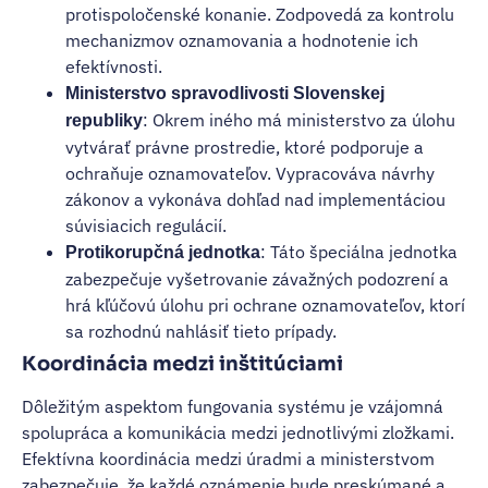
protispoločenské konanie. Zodpovedá za kontrolu
mechanizmov oznamovania a hodnotenie ich
efektívnosti.
Ministerstvo spravodlivosti Slovenskej
: Okrem iného má ministerstvo za úlohu
republiky
vytvárať právne prostredie, ktoré podporuje a
ochraňuje oznamovateľov. Vypracováva návrhy
zákonov a vykonáva dohľad nad implementáciou
súvisiacich regulácií.
: Táto špeciálna jednotka
Protikorupčná jednotka
zabezpečuje vyšetrovanie závažných podozrení a
hrá kľúčovú úlohu pri ochrane oznamovateľov, ktorí
sa rozhodnú nahlásiť tieto prípady.
Koordinácia medzi inštitúciami
Dôležitým aspektom fungovania systému je vzájomná
spolupráca a komunikácia medzi jednotlivými zložkami.
Efektívna koordinácia medzi úradmi a ministerstvom
zabezpečuje, že každé oznámenie bude preskúmané a