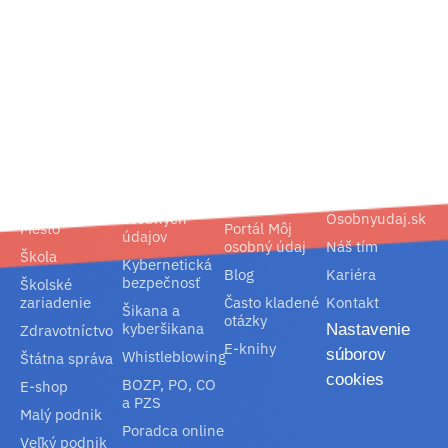
02/ 800 800 80
info@osobnyudaj.sk
Segmenty
Služby
Podpora
O nás
Obec
Ochrana
Referencie
Spoločnosť
osobných
Osobnyudaj.sk
Mesto
Portál Môj
údajov
osobný údaj
Náš tím
Škola
Kybernetická
Blog
Kariéra
bezpečnosť
Školské
zariadenie
Často kladené
Kontakt
Šikana a
otázky
kyberšikana
Nastavenie
Zdravotníctvo
E-knihy
súborov
Whistleblowing
Štátna správa
cookies
BOZP, PO, CO
E-shop
a PZS
Malý podnik
Poradca online
Veľký podnik