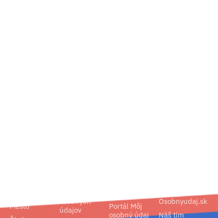
02/ 800 800 80
info@osobnyudaj.sk
Segmenty
Služby
Podpora
O nás
Obec
Ochrana
Referencie
Spoločnosť
osobných
Osobnyudaj.sk
Mesto
Portál Môj
údajov
osobný údaj
Náš tím