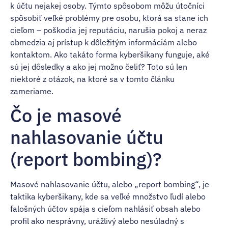
k účtu nejakej osoby. Týmto spôsobom môžu útočníci
spôsobiť veľké problémy pre osobu, ktorá sa stane ich
cieľom – poškodia jej reputáciu, narušia pokoj a neraz
obmedzia aj prístup k dôležitým informáciám alebo
kontaktom. Ako takáto forma kyberšikany funguje, aké
sú jej dôsledky a ako jej možno čeliť? Toto sú len
niektoré z otázok, na ktoré sa v tomto článku
zameriame.
Čo je masové
nahlasovanie účtu
(report bombing)?
Masové nahlasovanie účtu, alebo „report bombing“, je
taktika kyberšikany, kde sa veľké množstvo ľudí alebo
falošných účtov spája s cieľom nahlásiť obsah alebo
profil ako nesprávny, urážlivý alebo nesúladný s