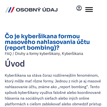
Čo je kyberšikana formou
masového nahlasovania účtu
(report bombing)?
FAQ /
,
Druhy a formy kyberšikany
Kyberšikana
Úvod
Kyberšikana sa stáva čoraz rozšírenejším fenoménom,
ktorý môže mať rôzne formy. Jednou z nich je aj masové
nahlasovanie účtu, známe ako „report bombing“. Tento
spôsob kyberšikany využíva falošné alebo koordinované
hlásenia na sociálnych sieťach alebo iných online
platformách s cieľom zablokovať alebo obmedziť prístup