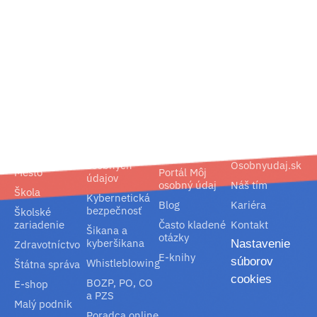
02/ 800 800 80
info@osobnyudaj.sk
Segmenty
Služby
Podpora
O nás
Obec
Ochrana
Referencie
Spoločnosť
osobných
Osobnyudaj.sk
Mesto
Portál Môj
údajov
osobný údaj
Náš tím
Škola
Kybernetická
Blog
Kariéra
bezpečnosť
Školské
zariadenie
Často kladené
Kontakt
Šikana a
otázky
kyberšikana
Nastavenie
Zdravotníctvo
E-knihy
súborov
Whistleblowing
Štátna správa
cookies
BOZP, PO, CO
E-shop
a PZS
Malý podnik
Poradca online