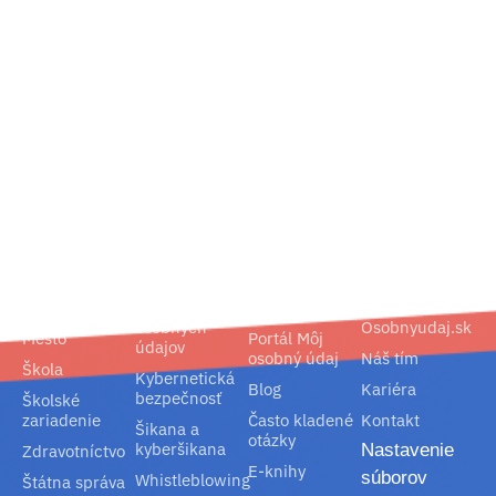
02/ 800 800 80
info@osobnyudaj.sk
Segmenty
Služby
Podpora
O nás
Obec
Ochrana
Referencie
Spoločnosť
osobných
Osobnyudaj.sk
Mesto
Portál Môj
údajov
osobný údaj
Náš tím
Škola
Kybernetická
Blog
Kariéra
bezpečnosť
Školské
zariadenie
Často kladené
Kontakt
Šikana a
otázky
kyberšikana
Nastavenie
Zdravotníctvo
E-knihy
súborov
Whistleblowing
Štátna správa