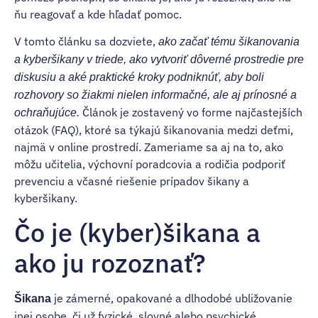
ňu reagovať a kde hľadať pomoc.
V tomto článku sa dozviete,
ako začať tému šikanovania
a kyberšikany v triede, ako vytvoriť dôverné prostredie pre
diskusiu a aké praktické kroky podniknúť, aby boli
rozhovory so žiakmi nielen informačné, ale aj prínosné a
Článok je zostavený vo forme najčastejších
ochraňujúce.
otázok (FAQ), ktoré sa týkajú šikanovania medzi deťmi,
najmä v online prostredí. Zameriame sa aj na to, ako
môžu učitelia, výchovní poradcovia a rodičia podporiť
prevenciu a včasné riešenie prípadov šikany a
kyberšikany.
Čo je (kyber)šikana a
ako ju rozoznať?
je zámerné, opakované a dlhodobé ubližovanie
Šikana
inej osobe, či už fyzické, slovné alebo psychické.