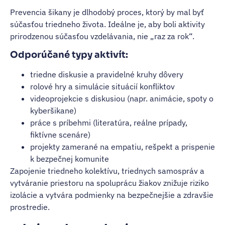
Prevencia šikany je dlhodobý proces, ktorý by mal byť
súčasťou triedneho života. Ideálne je, aby boli aktivity
prirodzenou súčasťou vzdelávania, nie „raz za rok“.
Odporúčané typy aktivít:
triedne diskusie a pravidelné kruhy dôvery
rolové hry a simulácie situácií konfliktov
videoprojekcie s diskusiou (napr. animácie, spoty o
kyberšikane)
práce s príbehmi (literatúra, reálne prípady,
fiktívne scenáre)
projekty zamerané na empatiu, rešpekt a prispenie
k bezpečnej komunite
Zapojenie triedneho kolektívu, triednych samospráv a
vytváranie priestoru na spoluprácu žiakov znižuje riziko
izolácie a vytvára podmienky na bezpečnejšie a zdravšie
prostredie.