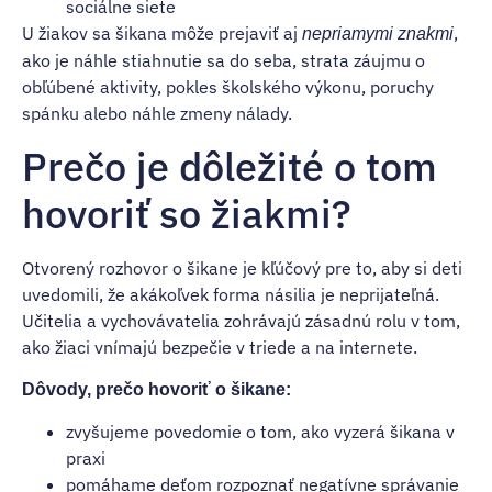
sociálne siete
U žiakov sa šikana môže prejaviť aj
,
nepriamymi znakmi
ako je náhle stiahnutie sa do seba, strata záujmu o
obľúbené aktivity, pokles školského výkonu, poruchy
spánku alebo náhle zmeny nálady.
Prečo je dôležité o tom
hovoriť so žiakmi?
Otvorený rozhovor o šikane je kľúčový pre to, aby si deti
uvedomili, že akákoľvek forma násilia je neprijateľná.
Učitelia a vychovávatelia zohrávajú zásadnú rolu v tom,
ako žiaci vnímajú bezpečie v triede a na internete.
Dôvody, prečo hovoriť o šikane:
zvyšujeme povedomie o tom, ako vyzerá šikana v
praxi
pomáhame deťom rozpoznať negatívne správanie