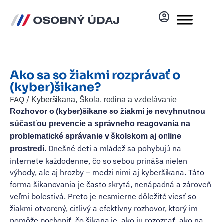
Ako sa so žiakmi rozprávať o
(kyber)šikane?
FAQ /
,
Kyberšikana
Škola, rodina a vzdelávanie
Rozhovor o (kyber)šikane so žiakmi je nevyhnutnou
súčasťou prevencie a správneho reagovania na
problematické správanie v školskom aj online
Dnešné deti a mládež sa pohybujú na
prostredí.
internete každodenne, čo so sebou prináša nielen
výhody, ale aj hrozby – medzi nimi aj kyberšikana. Táto
forma šikanovania je často skrytá, nenápadná a zároveň
veľmi bolestivá. Preto je nesmierne dôležité viesť so
žiakmi otvorený, citlivý a efektívny rozhovor, ktorý im
pomôže pochopiť, čo šikana je, ako ju rozoznať, ako na