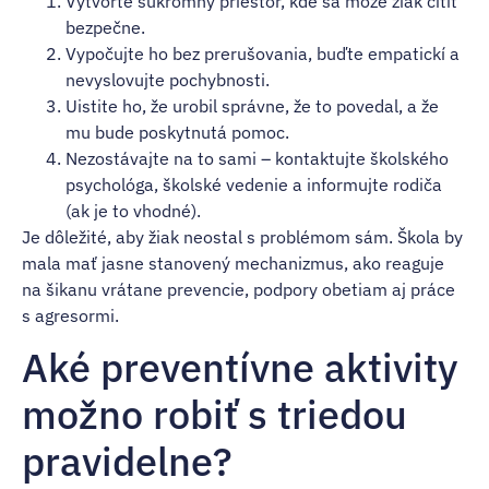
Vytvorte súkromný priestor, kde sa môže žiak cítiť
bezpečne.
Vypočujte ho bez prerušovania, buďte empatickí a
nevyslovujte pochybnosti.
Uistite ho, že urobil správne, že to povedal, a že
mu bude poskytnutá pomoc.
Nezostávajte na to sami – kontaktujte školského
psychológa, školské vedenie a informujte rodiča
(ak je to vhodné).
Je dôležité, aby žiak neostal s problémom sám. Škola by
mala mať jasne stanovený mechanizmus, ako reaguje
na šikanu vrátane prevencie, podpory obetiam aj práce
s agresormi.
Aké preventívne aktivity
možno robiť s triedou
pravidelne?