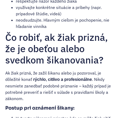
rešpektujte názor každého žiaka
využívajte konkrétne situácie a príbehy (napr.
prípadové štúdie, videá)
neodsudzujte. Hlavným cieľom je pochopenie, nie
hľadanie vinníka
Čo robiť, ak žiak prizná,
že je obeťou alebo
svedkom šikanovania?
Ak žiak prizná, že zažil šikanu alebo ju pozoroval, je
dôležité konať
. Nikdy
rýchlo, citlivo a profesionálne
nesmiete zanedbať podobné priznanie – každý prípad je
potrebné preveriť a riešiť v súlade s pravidlami školy a
zákonom.
Postup pri oznámení šikany: