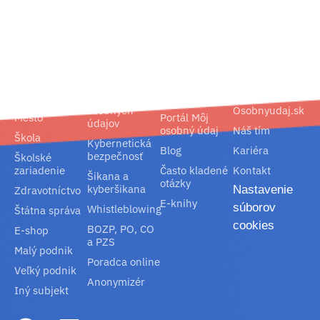
02/ 800 800 80
info@osobnyudaj.sk
Segmenty
Služby
Podpora
O nás
Obec
Ochrana
Referencie
Spoločnosť
osobných
Osobnyudaj.sk
Mesto
Portál Môj
údajov
osobný údaj
Náš tím
Škola
Kybernetická
Blog
Kariéra
bezpečnosť
Školské
zariadenie
Často kladené
Kontakt
Šikana a
otázky
kyberšikana
Nastavenie
Zdravotníctvo
E-knihy
súborov
Whistleblowing
Štátna správa
cookies
BOZP, PO, CO
E-shop
a PZS
Malý podnik
Poradca online
Veľký podnik
Anonymizér
Iný subjekt