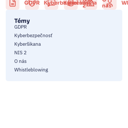
GDPR
Kyberbezpečnosť
Kyberšikana
Wh
2
nás
Témy
GDPR
Kyberbezpečnosť
Kyberšikana
NIS 2
O nás
Whistleblowing