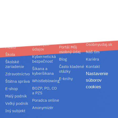
02/ 800 800 80
info@osobnyudaj.sk
Segmenty
Služby
Podpora
O nás
Obec
Ochrana
Referencie
Spoločnosť
osobných
Osobnyudaj.sk
Mesto
Portál Môj
údajov
osobný údaj
Náš tím
Škola
Kybernetická
Blog
Kariéra
bezpečnosť
Školské
zariadenie
Často kladené
Kontakt
Šikana a
otázky
kyberšikana
Nastavenie
Zdravotníctvo
E-knihy
súborov
Whistleblowing
Štátna správa
cookies
BOZP, PO, CO
E-shop
a PZS
Malý podnik
Poradca online
Veľký podnik
Anonymizér
Iný subjekt